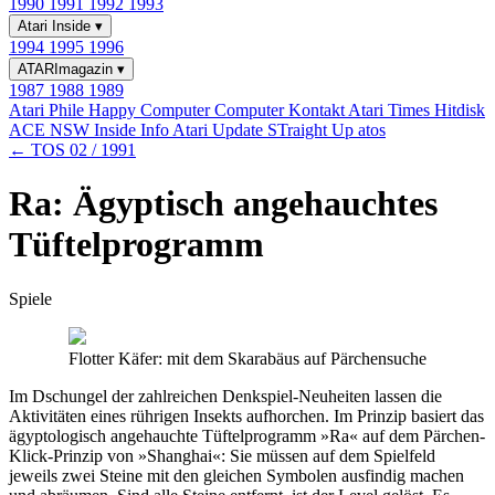
1990
1991
1992
1993
Atari Inside
▾
1994
1995
1996
ATARImagazin
▾
1987
1988
1989
Atari Phile
Happy Computer
Computer Kontakt
Atari Times
Hitdisk
ACE NSW Inside Info
Atari Update
STraight Up
atos
← TOS 02 / 1991
Ra: Ägyptisch angehauchtes
Tüftelprogramm
Spiele
Flotter Käfer: mit dem Skarabäus auf Pärchensuche
Im Dschungel der zahlreichen Denkspiel-Neuheiten lassen die
Aktivitäten eines rührigen Insekts aufhorchen. Im Prinzip basiert das
ägyptologisch angehauchte Tüftelprogramm »Ra« auf dem Pärchen-
Klick-Prinzip von »Shanghai«: Sie müssen auf dem Spielfeld
jeweils zwei Steine mit den gleichen Symbolen ausfindig machen