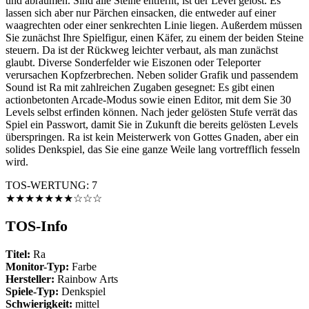
und abräumen. Sind alle Steine entfernt, ist der Level gelöst. Es
lassen sich aber nur Pärchen einsacken, die entweder auf einer
waagrechten oder einer senkrechten Linie liegen. Außerdem müssen
Sie zunächst Ihre Spielfigur, einen Käfer, zu einem der beiden Steine
steuern. Da ist der Rückweg leichter verbaut, als man zunächst
glaubt. Diverse Sonderfelder wie Eiszonen oder Teleporter
verursachen Kopfzerbrechen. Neben solider Grafik und passendem
Sound ist Ra mit zahlreichen Zugaben gesegnet: Es gibt einen
actionbetonten Arcade-Modus sowie einen Editor, mit dem Sie 30
Levels selbst erfinden können. Nach jeder gelösten Stufe verrät das
Spiel ein Passwort, damit Sie in Zukunft die bereits gelösten Levels
überspringen. Ra ist kein Meisterwerk von Gottes Gnaden, aber ein
solides Denkspiel, das Sie eine ganze Weile lang vortrefflich fesseln
wird.
TOS-WERTUNG: 7
★★★★★★★☆☆☆
TOS-Info
Titel:
Ra
Monitor-Typ:
Farbe
Hersteller:
Rainbow Arts
Spiele-Typ:
Denkspiel
Schwierigkeit:
mittel