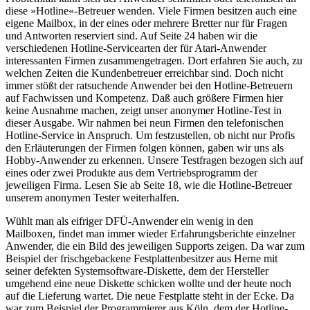
diese »Hotline«-Betreuer wenden. Viele Firmen besitzen auch eine
eigene Mailbox, in der eines oder mehrere Bretter nur für Fragen
und Antworten reserviert sind. Auf Seite 24 haben wir die
verschiedenen Hotline-Servicearten der für Atari-Anwender
interessanten Firmen zusammengetragen. Dort erfahren Sie auch, zu
welchen Zeiten die Kundenbetreuer erreichbar sind. Doch nicht
immer stößt der ratsuchende Anwender bei den Hotline-Betreuern
auf Fachwissen und Kompetenz. Daß auch größere Firmen hier
keine Ausnahme machen, zeigt unser anonymer Hotline-Test in
dieser Ausgabe. Wir nahmen bei neun Firmen den telefonischen
Hotline-Service in Anspruch. Um festzustellen, ob nicht nur Profis
den Erläuterungen der Firmen folgen können, gaben wir uns als
Hobby-Anwender zu erkennen. Unsere Testfragen bezogen sich auf
eines oder zwei Produkte aus dem Vertriebsprogramm der
jeweiligen Firma. Lesen Sie ab Seite 18, wie die Hotline-Betreuer
unserem anonymen Tester weiterhalfen.
Wühlt man als eifriger DFÜ-Anwender ein wenig in den
Mailboxen, findet man immer wieder Erfahrungsberichte einzelner
Anwender, die ein Bild des jeweiligen Supports zeigen. Da war zum
Beispiel der frischgebackene Festplattenbesitzer aus Herne mit
seiner defekten Systemsoftware-Diskette, dem der Hersteller
umgehend eine neue Diskette schicken wollte und der heute noch
auf die Lieferung wartet. Die neue Festplatte steht in der Ecke. Da
war zum Beispiel der Programmierer aus Köln, dem der Hotline-