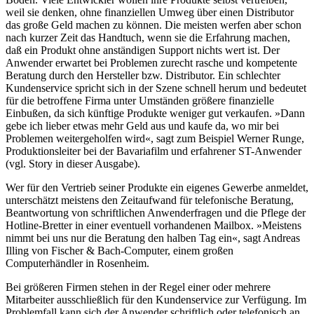
weil sie denken, ohne finanziellen Umweg über einen Distributor
das große Geld machen zu können. Die meisten werfen aber schon
nach kurzer Zeit das Handtuch, wenn sie die Erfahrung machen,
daß ein Produkt ohne anständigen Support nichts wert ist. Der
Anwender erwartet bei Problemen zurecht rasche und kompetente
Beratung durch den Hersteller bzw. Distributor. Ein schlechter
Kundenservice spricht sich in der Szene schnell herum und bedeutet
für die betroffene Firma unter Umständen größere finanzielle
Einbußen, da sich künftige Produkte weniger gut verkaufen. »Dann
gebe ich lieber etwas mehr Geld aus und kaufe da, wo mir bei
Problemen weitergeholfen wird«, sagt zum Beispiel Werner Runge,
Produktionsleiter bei der Bavariafilm und erfahrener ST-Anwender
(vgl. Story in dieser Ausgabe).
Wer für den Vertrieb seiner Produkte ein eigenes Gewerbe anmeldet,
unterschätzt meistens den Zeitaufwand für telefonische Beratung,
Beantwortung von schriftlichen Anwenderfragen und die Pflege der
Hotline-Bretter in einer eventuell vorhandenen Mailbox. »Meistens
nimmt bei uns nur die Beratung den halben Tag ein«, sagt Andreas
Illing von Fischer & Bach-Computer, einem großen
Computerhändler in Rosenheim.
Bei größeren Firmen stehen in der Regel einer oder mehrere
Mitarbeiter ausschließlich für den Kundenservice zur Verfügung. Im
Problemfall kann sich der Anwender schriftlich oder telefonisch an