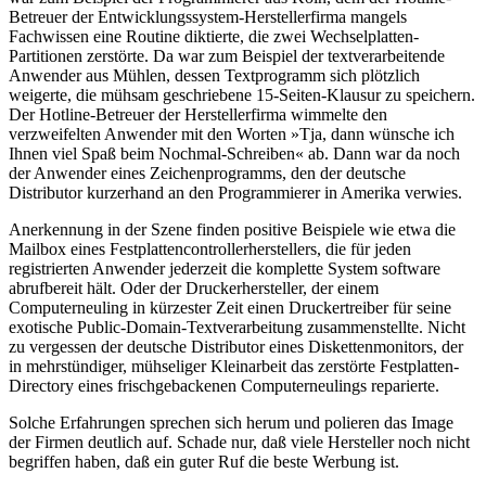
Betreuer der Entwicklungssystem-Herstellerfirma mangels
Fachwissen eine Routine diktierte, die zwei Wechselplatten-
Partitionen zerstörte. Da war zum Beispiel der textverarbeitende
Anwender aus Mühlen, dessen Textprogramm sich plötzlich
weigerte, die mühsam geschriebene 15-Seiten-Klausur zu speichern.
Der Hotline-Betreuer der Herstellerfirma wimmelte den
verzweifelten Anwender mit den Worten »Tja, dann wünsche ich
Ihnen viel Spaß beim Nochmal-Schreiben« ab. Dann war da noch
der Anwender eines Zeichenprogramms, den der deutsche
Distributor kurzerhand an den Programmierer in Amerika verwies.
Anerkennung in der Szene finden positive Beispiele wie etwa die
Mailbox eines Festplattencontrollerherstellers, die für jeden
registrierten Anwender jederzeit die komplette System software
abrufbereit hält. Oder der Druckerhersteller, der einem
Computerneuling in kürzester Zeit einen Druckertreiber für seine
exotische Public-Domain-Textverarbeitung zusammenstellte. Nicht
zu vergessen der deutsche Distributor eines Diskettenmonitors, der
in mehrstündiger, mühseliger Kleinarbeit das zerstörte Festplatten-
Directory eines frischgebackenen Computerneulings reparierte.
Solche Erfahrungen sprechen sich herum und polieren das Image
der Firmen deutlich auf. Schade nur, daß viele Hersteller noch nicht
begriffen haben, daß ein guter Ruf die beste Werbung ist.