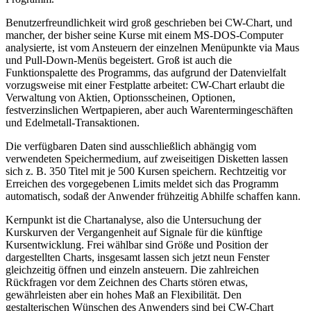
Benutzerfreundlichkeit wird groß geschrieben bei CW-Chart, und
mancher, der bisher seine Kurse mit einem MS-DOS-Computer
analysierte, ist vom Ansteuern der einzelnen Menüpunkte via Maus
und Pull-Down-Menüs begeistert. Groß ist auch die
Funktionspalette des Programms, das aufgrund der Datenvielfalt
vorzugsweise mit einer Festplatte arbeitet: CW-Chart erlaubt die
Verwaltung von Aktien, Optionsscheinen, Optionen,
festverzinslichen Wertpapieren, aber auch Warentermingeschäften
und Edelmetall-Transaktionen.
Die verfügbaren Daten sind ausschließlich abhängig vom
verwendeten Speichermedium, auf zweiseitigen Disketten lassen
sich z. B. 350 Titel mit je 500 Kursen speichern. Rechtzeitig vor
Erreichen des vorgegebenen Limits meldet sich das Programm
automatisch, sodaß der Anwender frühzeitig Abhilfe schaffen kann.
Kernpunkt ist die Chartanalyse, also die Untersuchung der
Kurskurven der Vergangenheit auf Signale für die künftige
Kursentwicklung. Frei wählbar sind Größe und Position der
dargestellten Charts, insgesamt lassen sich jetzt neun Fenster
gleichzeitig öffnen und einzeln ansteuern. Die zahlreichen
Rückfragen vor dem Zeichnen des Charts stören etwas,
gewährleisten aber ein hohes Maß an Flexibilität. Den
gestalterischen Wünschen des Anwenders sind bei CW-Chart