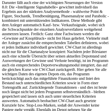
Darunter fällt auch eine der wichtigsten Neuerungen der Version
8.0: Die »Intelligente Signaltabelle« gewichtet individuell das
Ergebnis aus der stärksten Analysemethode - wahlweise Point &
Figure, Stochastik, Trendbestätigung, Phasenanalyse und Parabolic -
kombiniert mit unterstützenden Indikatoren. Diese Methode gibt
dem Anleger automatisch Kauf- bzw. Verkaufssignale, wobei sich
die Schwachpunkte der einzelnen Analyseverfahren weitgehend
ausmerzen lassen. Freilich: Ganz ohne Fachwissen werden die
»Gewinne auf Knopfdruck« nicht frei Haus geliefert. Vielmehr muß
der Anleger zunächst die entsprechenden Tabellen definieren, wobei
er jeden Indikator individuell gewichtet. CW-Chart ist allerdings
nicht nur für die Chartanalyse konzipiert: Nachdem jeder Börsianer
auch eine schnelle Übersicht über seinen aktuellen Depotstand und
Auswertungen der Gewinne und Verluste benötigt, ist im Programm
auch ein entsprechendes Depotverwaltungsmodul integriert, das auf
die gleichen Kurse wie CW-Chart zurückgreift. Hier geben Sie alle
wichtigen Daten des eigenen Depots ein, das Programm
berücksichtigt auch das mitgeführte Finanzkonto und listet den
Bestand nach unterschiedlichen Kriterien sowie in Form einer
Tortengrafik auf. Zurückliegende Transaktionen - und dies ist heute
noch längst nicht bei jedem Programm selbstverständlich - bleiben
gespeichert und lassen sich auch unter steuerlichen Kriterien
auswerten. Automatisch beobachtet CW-Chart auch gesetzte
Kursziele bzw. Stop-Loss-Marken, sodaß der Anwender keine
Papiere mehr vergißt. Ebenfalls im Depot nehmen Sie die