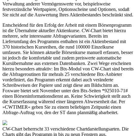
Verwaltung anderer Vermögenswerte vor, beispielsweise
festverzinsliche Wertpapiere, Optionsscheine und Optionen, sodaß
Sie nicht auf die Auswertung Ihres Aktienbestandes beschränkt sind.
Entscheidend für den Erfolg der Arbeit mit einem Börsenprogramm
ist die Übernahme aktueller Aktienkurse. CW-Chart bietet hierzu
mehrere, sehr interessante Abfragevarianten. Bereits im
Lieferumfang des Programms enthalten ist ein Aktienbestand mit
370 historischen Kursreihen, die rund 100000 Einzelkurse
umfassen. Sie können aktuelle Börsenkurse manuell erfassen, besser
ist jedoch die komfortable und zudem preiswerte automatische
Kursübernahme aus externen Datenbanken. Zwei Wege erscheinen
hierzu besonders attraktiv: Im Btx-Modul von CW-Chart sind bereits
die Abfrageroutinen für mehrals 25 verschiedene Btx-Anbieter
vordefiniert, das Programm erkennt dabei auch veränderte
Schreibweisen der Papiere und zeigt diese am Bildschirm an.
Foxware bietet seit November unter den Btx-Seiten *925010-71#
einen Börseninformationsdienst an. Keine Schwierigkeit stellt auch
die Kurserfassung während einer längeren Abwesenheit dar. Per
»CWTIMER« geben Sie zu einem beliebigen Zeitpunkt einen
Abfrage-Auftrag vor, den der ST dann planmäßig abarbeitet.
CW-Chart beherrscht 33 verschiedene Chartdarstellungsarten. Die
Charts gibt das Programm in bis zu neun Fenstern aus.