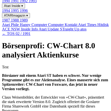
1990
1991
1992
1993
Atari Inside
▾
1994
1995
1996
ATARImagazin
▾
1987
1988
1989
Atari Phile
Happy Computer
Computer Kontakt
Atari Times
Hitdisk
ACE NSW Inside Info
Atari Update
STraight Up
atos
← TOS 02 / 1991
Börsenprofi: CW-Chart 8.0
analysiert Aktienkurse
Test
Börsianer mit einem Atari ST haben es schwer. Nur wenige
Programme gibt es zur Aktienanalyse. Eines mauserte sich zum
Spitzenreiter: CW-Chart von Foxware, das jetzt in neuer
Version vorliegt.
Claus Weisenböhler, der Entwickler von »CW-Chart«, präsentiert
die stark erweiterte Version 8.0. Zugleich offeriert die Goslarer
Firma Sharework GmbH eine Datenbank speziell für dieses
Programm.