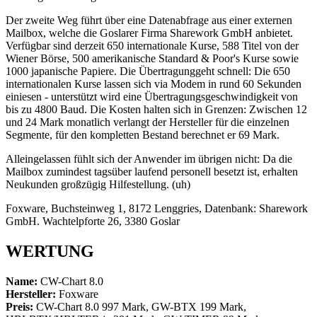
Der zweite Weg führt über eine Datenabfrage aus einer externen
Mailbox, welche die Goslarer Firma Sharework GmbH anbietet.
Verfügbar sind derzeit 650 internationale Kurse, 588 Titel von der
Wiener Börse, 500 amerikanische Standard & Poor's Kurse sowie
1000 japanische Papiere. Die Übertragunggeht schnell: Die 650
internationalen Kurse lassen sich via Modem in rund 60 Sekunden
einiesen - unterstützt wird eine Übertragungsgeschwindigkeit von
bis zu 4800 Baud. Die Kosten halten sich in Grenzen: Zwischen 12
und 24 Mark monatlich verlangt der Hersteller für die einzelnen
Segmente, für den kompletten Bestand berechnet er 69 Mark.
Alleingelassen fühlt sich der Anwender im übrigen nicht: Da die
Mailbox zumindest tagsüber laufend personell besetzt ist, erhalten
Neukunden großzügig Hilfestellung. (uh)
Foxware, Buchsteinweg 1, 8172 Lenggries, Datenbank: Sharework
GmbH. Wachtelpforte 26, 3380 Goslar
WERTUNG
Name:
CW-Chart 8.0
Hersteller:
Foxware
Preis:
CW-Chart 8.0 997 Mark, GW-BTX 199 Mark,