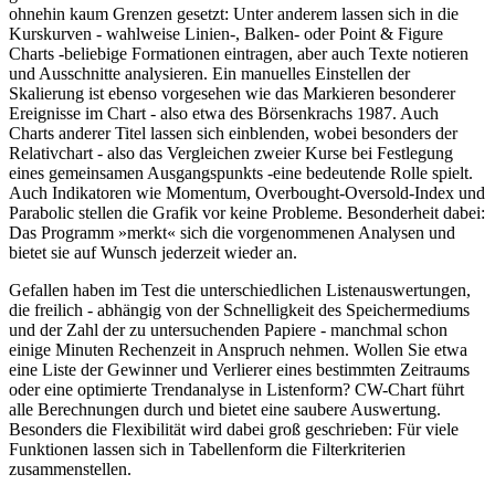
ohnehin kaum Grenzen gesetzt: Unter anderem lassen sich in die
Kurskurven - wahlweise Linien-, Balken- oder Point & Figure
Charts -beliebige Formationen eintragen, aber auch Texte notieren
und Ausschnitte analysieren. Ein manuelles Einstellen der
Skalierung ist ebenso vorgesehen wie das Markieren besonderer
Ereignisse im Chart - also etwa des Börsenkrachs 1987. Auch
Charts anderer Titel lassen sich einblenden, wobei besonders der
Relativchart - also das Vergleichen zweier Kurse bei Festlegung
eines gemeinsamen Ausgangspunkts -eine bedeutende Rolle spielt.
Auch Indikatoren wie Momentum, Overbought-Oversold-Index und
Parabolic stellen die Grafik vor keine Probleme. Besonderheit dabei:
Das Programm »merkt« sich die vorgenommenen Analysen und
bietet sie auf Wunsch jederzeit wieder an.
Gefallen haben im Test die unterschiedlichen Listenauswertungen,
die freilich - abhängig von der Schnelligkeit des Speichermediums
und der Zahl der zu untersuchenden Papiere - manchmal schon
einige Minuten Rechenzeit in Anspruch nehmen. Wollen Sie etwa
eine Liste der Gewinner und Verlierer eines bestimmten Zeitraums
oder eine optimierte Trendanalyse in Listenform? CW-Chart führt
alle Berechnungen durch und bietet eine saubere Auswertung.
Besonders die Flexibilität wird dabei groß geschrieben: Für viele
Funktionen lassen sich in Tabellenform die Filterkriterien
zusammenstellen.