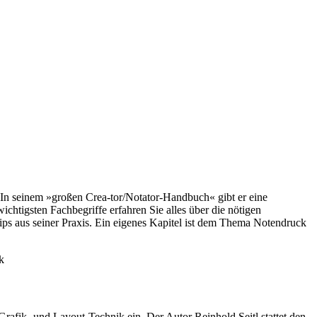
In seinem »großen Crea-tor/Notator-Handbuch« gibt er eine
htigsten Fachbegriffe erfahren Sie alles über die nötigen
ps aus seiner Praxis. Ein eigenes Kapitel ist dem Thema Notendruck
k
fik- und Layout-Technik ein. Der Autor Reinhold Seitl stattet den