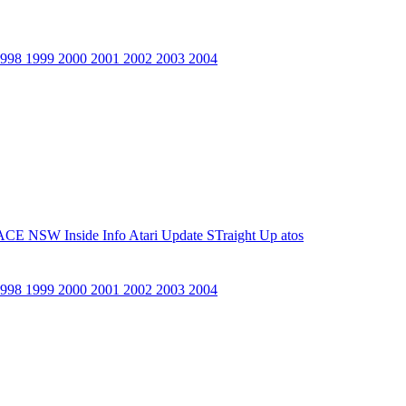
1998
1999
2000
2001
2002
2003
2004
ACE NSW Inside Info
Atari Update
STraight Up
atos
1998
1999
2000
2001
2002
2003
2004