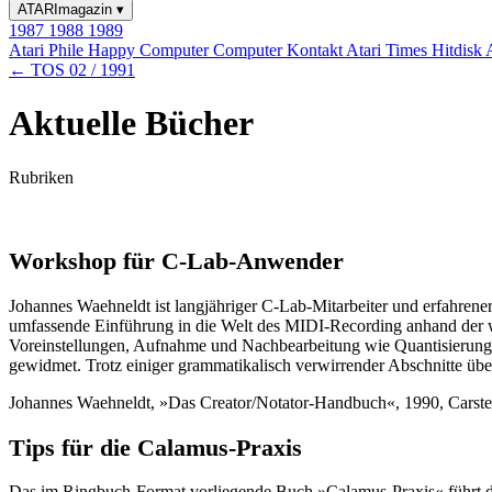
ATARImagazin
▾
1987
1988
1989
Atari Phile
Happy Computer
Computer Kontakt
Atari Times
Hitdisk
← TOS 02 / 1991
Aktuelle Bücher
Rubriken
Workshop für C-Lab-Anwender
Johannes Waehneldt ist langjähriger C-Lab-Mitarbeiter und erfahre
umfassende Einführung in die Welt des MIDI-Recording anhand der wei
Voreinstellungen, Aufnahme und Nachbearbeitung wie Quantisierung, 
gewidmet. Trotz einiger grammatikalisch verwirrender Abschnitte üb
Johannes Waehneldt, »Das Creator/Notator-Handbuch«, 1990, Carst
Tips für die Calamus-Praxis
Das im Ringbuch-Format vorliegende Buch »Calamus-Praxis« führt de