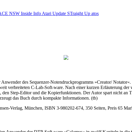
ACE NSW Inside Info
Atari Update
STraight Up
atos
ner Anwender des Sequenzer-Notendruckprogramms »Creator/ Notator«. 
t verbreiteten C-Lab-Soft-ware. Nach einer kurzen Erläuterung der wic
den Step-Editor und die Kopierfunktionen. Der Autor spart nicht an Ti
erzeugt das Buch durch kompakte Informationen. (tb)
ensen-Verlag, München, ISBN 3-980202-674, 350 Seiten, Preis 65 Mar
n Anwender der DTP-Soft-ware »Calamus« in zwölf Kapiteln in die Gra