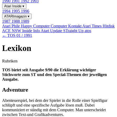
1990
1991
1992
1993
Atari Inside
▾
1994
1995
1996
ATARImagazin
▾
1987
1988
1989
Atari Phile
Happy Computer
Computer Kontakt
Atari Times
Hitdisk
ACE NSW Inside Info
Atari Update
STraight Up
atos
← TOS 01 / 1991
Lexikon
Rubriken
TOS bietet seit Ausgabe 9/90 die Erklärung wichtiger
Stichworte zum ST und den Special-Themen der jeweiligen
Ausgabe.
Adventure
Abenteuerspiel, bei dem der Spieler in die Rolle einer Spielfigur
schlüpft und eine spezifische Aufgabe lösen muß. Dabei
kommuniziert er ständig mit dem Computer. Man unterscheidet
zwischen Text-und Grafikadventures.