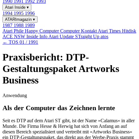
1990
1991
1992
1993
Atari Inside
▾
1994
1995
1996
ATARImagazin
▾
1987
1988
1989
Atari Phile
Happy Computer
Computer Kontakt
Atari Times
Hitdisk
ACE NSW Inside Info
Atari Update
STraight Up
atos
← TOS 01 / 1991
Praxisbericht: DTP-
Gestaltungspaket Artworks
Business
Anwendung
Als der Computer das Zeichnen lernte
Seit es DTP auf dem Atari ST gibt, ist der Name »Calamus« in aller
Munde. Die Firma Hesse & Herwig hat sich von Anfang an auf
diesen Bereich spezialisiert und vertreibt mit »Artworks Business«
ein DTP-Gestaltungspaket, das direkt aus der Werbe-Praxis stammt