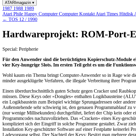
ATARImagazin
▾
1987
1988
1989
Atari Phile
Happy Computer
Computer Kontakt
Atari Times
Hitdisk
← TOS 12 / 1990
Hardwareprojekt: ROM-Port-Ex
Special: Peripherie
Für den Anwender sind die berüchtigten Kopierschutz-Module eher
vier Key-hungrige Slots. Im ersten Teil geht es um die Funktions
Wohl kaum ein Thema bringt Computer-Anwender so in Rage wie die l
minder ausgeklügelte Verfahren, die illegale Verbreitung ihrer Progr
Einen überdurchschnittlich guten Schutz gegen Cracker und Raubkopie
müssen. Diese Keys oder »Dongles« enthalten Logikbausteine (ALU'
ein Logikbaustein zum Beispiel wichtige Sprungadressen oder ander
Außenstehende sehr schwierig ist, den genauen Programmablauf zu ve
(nur wenige Millisekunden) durchgeführt, liefert der Chip kein oder e
Programmcodes nachzuvollziehen. Das »Cracken« eines Key-geschützt
kompliziert sich der Eingriff in solche Programme gestaltet. Zwar zieh
Installation Key-geschützter Software auf einer Festplatte keinerlei 
Ladevorgang selbst. Der Nachteil der Keys: Besitzt man mehrere der