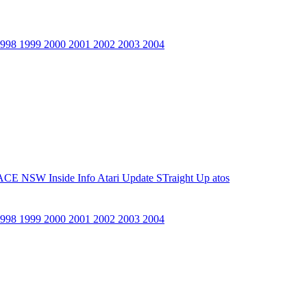
1998
1999
2000
2001
2002
2003
2004
ACE NSW Inside Info
Atari Update
STraight Up
atos
1998
1999
2000
2001
2002
2003
2004