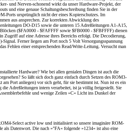
cker- und Nerven-schonend wirkt da unser Hardware-Projekt, der
outs und eine genaue Schaltungsbeschreibung finden Sie in der
M-Ports ursprünglich nicht der eines Kopierschutzes. Im
men aus ansprechen. Zur korrekten Abwicklung des
atenleitungen DO-D15 sowie die unteren 15 Adreßleitungen A1-A15,
KByte Blöcken ($FA0000 - $FAFFFF sowie $FB0000 - $FBFFFF) dienen
Zugriff auf eine Adresse ihres Bereichs erfolgt. Die Decodierung,
)-Signal. Ferner liegen am Port noch 5 Volt Versorgungsspannung
h das Fehlen einer entsprechenden Read/Write-Leitung. Versucht man
nstallierte Hardware? Wie bei allen genialen Dingen ist auch die
 vorgesehen? So läßt sich doch ganz einfach durch Setzen des ROM3-
m Port anliegen) vor sich geht, für sie bestimmt ist. Nun ist es ein
dreßleitungen intern verarbeitet, ist ja völlig freigestellt. Sie
i Assemblerbefehle und wenige Zeilen »C« Licht ins Dunkel der
ROM4-Select active low und initialisiert so unsere imaginäre ROM-
le als Datenwort. Die nach »°FA« folgende »1234« ist also eine