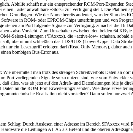
lich. Abhilfe schafft nur ein entsprechender ROM-Port-Expander. Ste
einen Taster anwählbare »Slots« zur Verfügung stellt. Die Platinenlay
schen Grundlagen. Wie der Name bereits andeutet, war der Sinn des RO
 Software in ROM- oder EPROM-Chips unterbringen und von Program
e stehen am Port folgende Signale zur Verfügung: zunächst die 16 D
htet haben - also Vorsicht. Zum Umschalten zwischen den beiden 64 
M4-Select-Leitungen (°FAxxxx), die »active-low« schalten, sobald ein 
en soll, übernimmt schließlich das LDS/UDS (Lower/Upper Data Strobe
eich nur ein Lesezugriff erfolgen darf (Read Only Memory), daher auc
 einen bombigen Bus-Error aus.
 Wie übermittelt man trotz des strengen Schreibverbots Daten an dort i
e am Port vorliegenden Signale so zu nutzen sind, wie vom Entwickler
 alles, was ab jetzt auf den Adreß- und Datenleitungen (die ja direkt a
 Daten an die ROM-Port-Erweiterungzusenden. Wie diese Erweiterung die A
 programmtechnische Realisation nicht vorstellen? Dann sollen nur zwe
 einem Schlag: Durch Auslesen einer Adresse im Bereich $FAxxxx wird 
re Hardware die Leitungen A1-A5 als Befehl und die oberen Adreßsigna