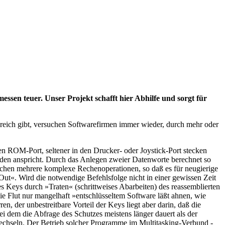
ssen teuer. Unser Projekt schafft hier Abhilfe und sorgt für
eich gibt, versuchen Softwarefirmen immer wieder, durch mehr oder
en ROM-Port, seltener in den Drucker- oder Joystick-Port stecken
en anspricht. Durch das Anlegen zweier Datenworte berechnet so
schen mehrere komplexe Rechenoperationen, so daß es für neugierige
t«. Wird die notwendige Befehlsfolge nicht in einer gewissen Zeit
es Keys durch »Traten« (schrittweises Abarbeiten) des reassemblierten
 Flut nur mangelhaft »entschlüsseltem Software läßt ahnen, wie
n, der unbestreitbare Vorteil der Keys liegt aber darin, daß die
bei dem die Abfrage des Schutzes meistens länger dauert als der
wechseln. Der Betrieb solcher Programme im Multitasking-Verbund -