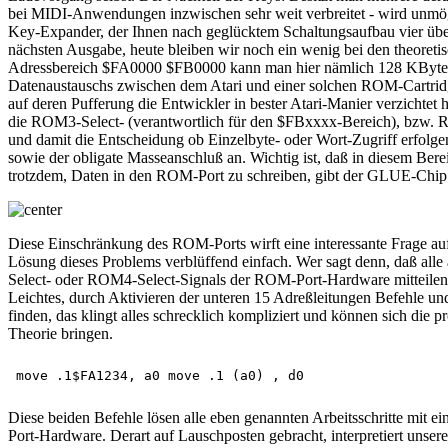
bei MIDI-Anwendungen inzwischen sehr weit verbreitet - wird unmög
Key-Expander, der Ihnen nach geglücktem Schaltungsaufbau vier über 
nächsten Ausgabe, heute bleiben wir noch ein wenig bei den theoreti
Adressbereich $FA0000 $FB0000 kann man hier nämlich 128 KByte
Datenaustauschs zwischen dem Atari und einer solchen ROM-Cartridg
auf deren Pufferung die Entwickler in bester Atari-Manier verzic
die ROM3-Select- (verantwortlich für den $FBxxxx-Bereich), bzw. RO
und damit die Entscheidung ob Einzelbyte- oder Wort-Zugriff erfolg
sowie der obligate Masseanschluß an. Wichtig ist, daß in diesem Ber
trotzdem, Daten in den ROM-Port zu schreiben, gibt der GLUE-Chip
Diese Einschränkung des ROM-Ports wirft eine interessante Frage auf:
Lösung dieses Problems verblüffend einfach. Wer sagt denn, daß all
Select- oder ROM4-Select-Signals der ROM-Port-Hardware mitteilen, daß
Leichtes, durch Aktivieren der unteren 15 Adreßleitungen Befehle und
finden, das klingt alles schrecklich kompliziert und können sich die
Theorie bringen.
Diese beiden Befehle lösen alle eben genannten Arbeitsschritte mit
Port-Hardware. Derart auf Lauschposten gebracht, interpretiert unse