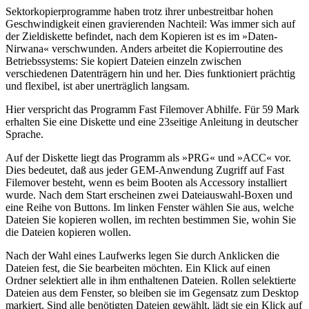
Sektorkopierprogramme haben trotz ihrer unbestreitbar hohen
Geschwindigkeit einen gravierenden Nachteil: Was immer sich auf
der Zieldiskette befindet, nach dem Kopieren ist es im »Daten-
Nirwana« verschwunden. Anders arbeitet die Kopierroutine des
Betriebssystems: Sie kopiert Dateien einzeln zwischen
verschiedenen Datenträgern hin und her. Dies funktioniert prächtig
und flexibel, ist aber unerträglich langsam.
Hier verspricht das Programm Fast Filemover Abhilfe. Für 59 Mark
erhalten Sie eine Diskette und eine 23seitige Anleitung in deutscher
Sprache.
Auf der Diskette liegt das Programm als »PRG« und »ACC« vor.
Dies bedeutet, daß aus jeder GEM-Anwendung Zugriff auf Fast
Filemover besteht, wenn es beim Booten als Accessory installiert
wurde. Nach dem Start erscheinen zwei Dateiauswahl-Boxen und
eine Reihe von Buttons. Im linken Fenster wählen Sie aus, welche
Dateien Sie kopieren wollen, im rechten bestimmen Sie, wohin Sie
die Dateien kopieren wollen.
Nach der Wahl eines Laufwerks legen Sie durch Anklicken die
Dateien fest, die Sie bearbeiten möchten. Ein Klick auf einen
Ordner selektiert alle in ihm enthaltenen Dateien. Rollen selektierte
Dateien aus dem Fenster, so bleiben sie im Gegensatz zum Desktop
markiert. Sind alle benötigten Dateien gewählt, lädt sie ein Klick auf