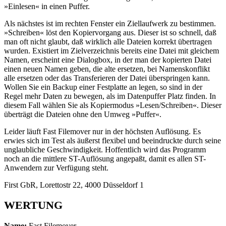
»Einlesen« in einen Puffer.
Als nächstes ist im rechten Fenster ein Ziellaufwerk zu bestimmen.
»Schreiben« löst den Kopiervorgang aus. Dieser ist so schnell, daß
man oft nicht glaubt, daß wirklich alle Dateien korrekt übertragen
wurden. Existiert im Zielverzeichnis bereits eine Datei mit gleichem
Namen, erscheint eine Dialogbox, in der man der kopierten Datei
einen neuen Namen geben, die alte ersetzen, bei Namenskonflikt
alle ersetzen oder das Transferieren der Datei überspringen kann.
Wollen Sie ein Backup einer Festplatte an legen, so sind in der
Regel mehr Daten zu bewegen, als im Datenpuffer Platz finden. In
diesem Fall wählen Sie als Kopiermodus »Lesen/Schreiben«. Dieser
überträgt die Dateien ohne den Umweg »Puffer«.
Leider läuft Fast Filemover nur in der höchsten Auflösung. Es
erwies sich im Test als äußerst flexibel und beeindruckte durch seine
unglaubliche Geschwindigkeit. Hoffentlich wird das Programm
noch an die mittlere ST-Auflösung angepaßt, damit es allen ST-
Anwendern zur Verfügung steht.
First GbR, Lorettostr 22, 4000 Düsseldorf 1
WERTUNG
Name:
Fast Filemover