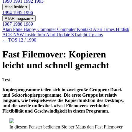
1990
1991
1992
1993
Atari Inside
▾
1994
1995
1996
ATARImagazin
▾
1987
1988
1989
Atari Phile
Happy Computer
Computer Kontakt
Atari Times
Hitdisk
ACE NSW Inside Info
Atari Update
STraight Up
atos
← TOS 12 / 1990
Fast Filemover: Kopieren
leicht und schnell gemacht
Test
Kopierprogramme teilen sich in zwei große Gruppen: Datei-
und Sektorkopierprogramme. Die erste Gruppe ist relativ
langsam, wie beispielsweise die Kopierfunktion des Desktops,
und die zweite unflexibel. »Fast Filemover« verbindet
Flexibilität und Geschwindigkeit in einem Programm.
In diesem Fenster bedienen Sie per Maus den Fast Filemover