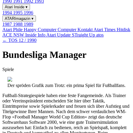
1990
1991
1992
1993
Atari Inside
▾
1994
1995
1996
ATARImagazin
▾
1987
1988
1989
Atari Phile
Happy Computer
Computer Kontakt
Atari Times
Hitdisk
ACE NSW Inside Info
Atari Update
STraight Up
atos
← TOS 12 / 1990
Bundesliga Manager
Spiele
Der spröden Grafik zum Trotz: ein prima Spiel für Fußballfans.
Fußball-Strategiespiele haben eine feste Fangemeinde. Als Trainer
oder Vereinspräsident entscheiden Sie hier über Taktik,
Eintrittspreise sowie Spielerkader und freuen sich über Aufstieg und
Titelgewinne Ihrer Mannen. Nach dem schwer verdaulichen WM-
Flop »Football Manager World Cup Edition« zeigt das deutsche
Softwarehaus Software 2000, wie eine gute Trainersimulation
auszusehen hat: Einfach zu bedienen, reich an Spielspaß, komplett
in Deutsch und kompatibel zu allen Monitortypen. Beim