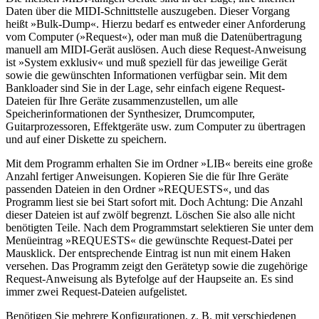
Daten über die MIDI-Schnittstelle auszugeben. Dieser Vorgang
heißt »Bulk-Dump«. Hierzu bedarf es entweder einer Anforderung
vom Computer (»Request«), oder man muß die Datenübertragung
manuell am MIDI-Gerät auslösen. Auch diese Request-Anweisung
ist »System exklusiv« und muß speziell für das jeweilige Gerät
sowie die gewünschten Informationen verfügbar sein. Mit dem
Bankloader sind Sie in der Lage, sehr einfach eigene Request-
Dateien für Ihre Geräte zusammenzustellen, um alle
Speicherinformationen der Synthesizer, Drumcomputer,
Guitarprozessoren, Effektgeräte usw. zum Computer zu übertragen
und auf einer Diskette zu speichern.
Mit dem Programm erhalten Sie im Ordner »LIB« bereits eine große
Anzahl fertiger Anweisungen. Kopieren Sie die für Ihre Geräte
passenden Dateien in den Ordner »REQUESTS«, und das
Programm liest sie bei Start sofort mit. Doch Achtung: Die Anzahl
dieser Dateien ist auf zwölf begrenzt. Löschen Sie also alle nicht
benötigten Teile. Nach dem Programmstart selektieren Sie unter dem
Menüeintrag »REQUESTS« die gewünschte Request-Datei per
Mausklick. Der entsprechende Eintrag ist nun mit einem Haken
versehen. Das Programm zeigt den Gerätetyp sowie die zugehörige
Request-Anweisung als Bytefolge auf der Haupseite an. Es sind
immer zwei Request-Dateien aufgelistet.
Benötigen Sie mehrere Konfigurationen, z. B. mit verschiedenen