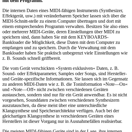
mit dem Programm.
Die internen Daten eines MIDI-fähigen Instruments (Synthesizer,
Effektgerät, usw.) mit veränderbarem Speicher lassen sich über die
MIDI-Schnitt-stelle zu einem Computer übertragen und dort mit
einem entsprechenden Programm verwalten. Besitzen Sie also eines
oder mehrerer MIDI-Geräte, deren Einstellungen über MIDI zu
speichern sind, dann haben Sie mit dem KEYBOARDS-
Bankloader die Möglichkeit, diese Daten mit dem Computer zu
empfangen und zu speichern. Durch die Verwaltung mit dem
Bankloader haben Sie praktisch unbegrenzt viele Einstellungen wie
z. B. Sounds schnell griffbereit.
Die vom Gerät verschickten »System exklusiven« Daten, z. B.
Sound- oder Effektparameter, Samples oder Songs, sind Hersteller-
und Geräte-spezifische Informationen. Sie lassen sich im Gegensatz
zu anderen MIDI-Daten wie z. B. die Toninformation »Note—On«
und »Note—Off« nicht zwischen verschiedenen Geräten
austauschen, sondern sind nur für ein Gerät anwendbar. Es ist nicht
vorgesehen, Sounddaten zwischen verschiedenen Synthesizern
auszutauschen, da diese meist über eine unterschiedliche
Klangsynthese und Speicherarchitektur verfügen. Auch bei der
gleichartigen Klangsynthese in verschiedenen Geräten eines
Herstellers ist dieser Vorgang nur in Ausnahmefällen realisierbar.
Die meisten MIDI-fähigen Geräte sind in der Lage, ihre internen