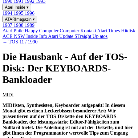
1990
1991
1992
1993
Atari Inside
▾
1994
1995
1996
ATARImagazin
▾
1987
1988
1989
Atari Phile
Happy Computer
Computer Kontakt
Atari Times
Hitdisk
ACE NSW Inside Info
Atari Update
STraight Up
atos
← TOS 11 / 1990
Die Hausbank - Auf der TOS-
Disk: Der KEYBOARDS-
Bankloader
MIDI
MIDIisten, Synthesisten, Keyboarder aufgepaßt! In diesem
Monat gibt es einen Leckerbissen besonderer Art: Wir
präsentieren auf der TOS-Diskette den KEYBOARDS-
Bankloader, der leistungsstarke Editor-Fähigkeiten zum
Nulltarif bietet. Die Anleitung ist mit auf der Diskette, und hier
gibt Ihnen der Programmautor wertvolle Tips zum Umgang