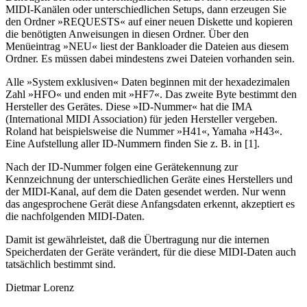
MIDI-Kanälen oder unterschiedlichen Setups, dann erzeugen Sie
den Ordner »REQUESTS« auf einer neuen Diskette und kopieren
die benötigten Anweisungen in diesen Ordner. Über den
Menüeintrag »NEU« liest der Bankloader die Dateien aus diesem
Ordner. Es müssen dabei mindestens zwei Dateien vorhanden sein.
Alle »System exklusiven« Daten beginnen mit der hexadezimalen
Zahl »HFO« und enden mit »HF7«. Das zweite Byte bestimmt den
Hersteller des Gerätes. Diese »ID-Nummer« hat die IMA
(International MIDI Association) für jeden Hersteller vergeben.
Roland hat beispielsweise die Nummer »H41«, Yamaha »H43«.
Eine Aufstellung aller ID-Nummern finden Sie z. B. in [1].
Nach der ID-Nummer folgen eine Gerätekennung zur
Kennzeichnung der unterschiedlichen Geräte eines Herstellers und
der MIDI-Kanal, auf dem die Daten gesendet werden. Nur wenn
das angesprochene Gerät diese Anfangsdaten erkennt, akzeptiert es
die nachfolgenden MIDI-Daten.
Damit ist gewährleistet, daß die Übertragung nur die internen
Speicherdaten der Geräte verändert, für die diese MIDI-Daten auch
tatsächlich bestimmt sind.
Dietmar Lorenz