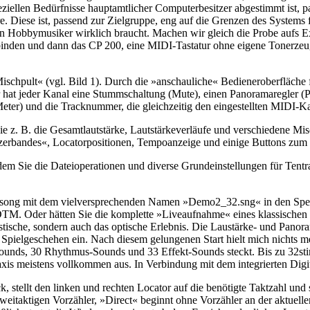
ziellen Bedürfnisse hauptamtlicher Computerbesitzer abgestimmt ist, 
. Diese ist, passend zur Zielgruppe, eng auf die Grenzen des Systems f
in Hobbymusiker wirklich braucht. Machen wir gleich die Probe aufs 
nden und dann das CP 200, eine MIDI-Tastatur ohne eigene Tonerzeug
Mischpult« (vgl. Bild 1). Durch die »anschauliche« Bedieneroberfläche 
hat jeder Kanal eine Stummschaltung (Mute), einen Panoramaregler (Pan
er) und die Tracknummer, die gleichzeitig den eingestellten MIDI-Ka
e z. B. die Gesamtlautstärke, Lautstärkeverläufe und verschiedene Mis
zerbandes«, Locatorpositionen, Tempoanzeige und einige Buttons zum
m Sie die Dateioperationen und diverse Grundeinstellungen für Tentr
song mit dem vielversprechenden Namen »Demo2_32.sng« in den Speich
DTM. Oder hätten Sie die komplette »Liveaufnahme« eines klassischen 
stische, sondern auch das optische Erlebnis. Die Laustärke- und Panor
as Spielgeschehen ein. Nach diesem gelungenen Start hielt mich nicht
unds, 30 Rhythmus-Sounds und 33 Effekt-Sounds steckt. Bis zu 32stim
axis meistens vollkommen aus. In Verbindung mit dem integrierten Digi
stellt den linken und rechten Locator auf die benötigte Taktzahl und s
taktigen Vorzähler, »Direct« beginnt ohne Vorzähler an der aktuellen 