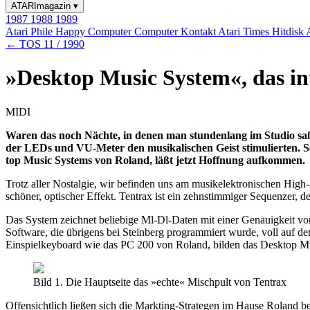
ATARImagazin
▾
1987
1988
1989
Atari Phile
Happy Computer
Computer Kontakt
Atari Times
Hitdisk
← TOS 11 / 1990
»Desktop Music System«, das in
MIDI
Waren das noch Nächte, in denen man stundenlang im Studio saß
der LEDs und VU-Meter den musikalischen Geist stimulierten. 
top Music Systems von Roland, läßt jetzt Hoffnung aufkommen.
Trotz aller Nostalgie, wir befinden uns am musikelektronischen Hig
schöner, optischer Effekt. Tentrax ist ein zehnstimmiger Sequenzer, d
Das System zeichnet beliebige Ml-Dl-Daten mit einer Genauigkeit vo
Software, die übrigens bei Steinberg programmiert wurde, voll auf
Einspielkeyboard wie das PC 200 von Roland, bilden das Desktop 
Bild 1. Die Hauptseite das »echte« Mischpult von Tentrax
Offensichtlich ließen sich die Markting-Strategen im Hause Roland