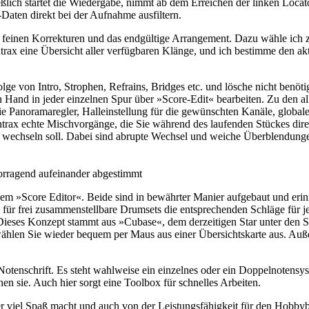
ßlich startet die Wiedergabe, nimmt ab dem Erreichen der linken Locato
Daten direkt bei der Aufnahme ausfiltern.
die feinen Korrekturen und das endgültige Arrangement. Dazu wähle ic
rax eine Übersicht aller verfügbaren Klänge, und ich bestimme den akt
ge von Intro, Strophen, Refrains, Bridges etc. und lösche nicht benötig
n Hand in jeder einzelnen Spur über »Score-Edit« bearbeiten. Zu den 
 die Panoramaregler, Halleinstellung für die gewünschten Kanäle, glo
ntrax echte Mischvorgänge, die Sie während des laufenden Stückes dire
 wechseln soll. Dabei sind abrupte Wechsel und weiche Überblendung
orragend aufeinander abgestimmt
m »Score Editor«. Beide sind in bewährter Manier aufgebaut und erin
s für frei zusammenstellbare Drumsets die entsprechenden Schläge für j
ses Konzept stammt aus »Cubase«, dem derzeitigen Star unter den Sequ
hlen Sie wieder bequem per Maus aus einer Übersichtskarte aus. Außer
r Notenschrift. Es steht wahlweise ein einzelnes oder ein Doppelnotensy
en sie. Auch hier sorgt eine Toolbox für schnelles Arbeiten.
 viel Spaß macht und auch von der Leistungsfähigkeit für den Hobbybe