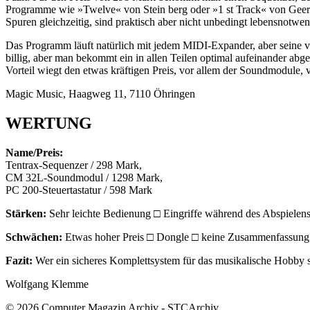
Programme wie »Twelve« von Stein berg oder »1 st Track« von Geerdes
Spuren gleichzeitig, sind praktisch aber nicht unbedingt lebensnot
Das Programm läuft natürlich mit jedem MIDI-Expander, aber seine v
billig, aber man bekommt ein in allen Teilen optimal aufeinander ab
Vorteil wiegt den etwas kräftigen Preis, vor allem der Soundmodule, v
Magic Music, Haagweg 11, 7110 Öhringen
WERTUNG
Name/Preis:
Tentrax-Sequenzer / 298 Mark,
CM 32L-Soundmodul / 1298 Mark,
PC 200-Steuertastatur / 598 Mark
Stärken:
Sehr leichte Bedienung □ Eingriffe während des Abspielens
Schwächen:
Etwas hoher Preis □ Dongle □ keine Zusammenfassung f
Fazit:
Wer ein sicheres Komplettsystem für das musikalische Hobby s
Wolfgang Klemme
© 2026 Computer Magazin Archiv - STCArchiv