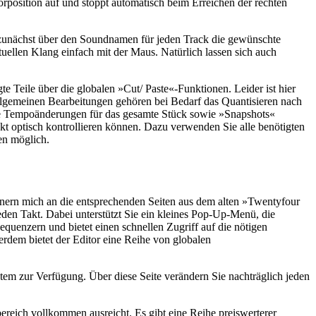
rposition auf und stoppt automatisch beim Erreichen der rechten
h zunächst über den Soundnamen für jeden Track die gewünschte
uellen Klang einfach mit der Maus. Natürlich lassen sich auch
te Teile über die globalen »Cut/ Paste«-Funktionen. Leider ist hier
allgemeinen Bearbeitungen gehören bei Bedarf das Quantisieren nach
bale Tempoänderungen für das gesamte Stück sowie »Snapshots«
kt optisch kontrollieren können. Dazu verwenden Sie alle benötigten
en möglich.
nern mich an die entsprechenden Seiten aus dem alten »Twentyfour
eden Takt. Dabei unterstützt Sie ein kleines Pop-Up-Menü, die
enzern und bietet einen schnellen Zugriff auf die nötigen
dem bietet der Editor eine Reihe von globalen
stem zur Verfügung. Über diese Seite verändern Sie nachträglich jeden
reich vollkommen ausreicht. Es gibt eine Reihe preiswerterer