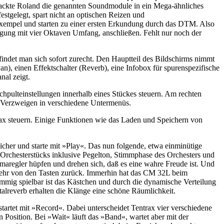
packte Roland die genannten Soundmodule in ein Mega-ähnliches
estgelegt, spart nicht an optischen Reizen und
Exempel und starten zu einer ersten Erkundung durch das DTM. Also
ung mit vier Oktaven Umfang, anschließen. Fehlt nur noch der
findet man sich sofort zurecht. Den Hauptteil des Bildschirms nimmt
), einen Effektschalter (Reverb), eine Infobox für spurenspezifische
nal zeigt.
chpulteinstellungen innerhalb eines Stückes steuern. Am rechten
 Verzweigen in verschiedene Untermenüs.
ax steuern. Einige Funktionen wie das Laden und Speichern von
er und starte mit »Play«. Das nun folgende, etwa einminütige
Orchesterstücks inklusive Pegelton, Stimmphase des Orchesters und
amaregler hüpfen und drehen sich, daß es eine wahre Freude ist. Und
s mehr von den Tasten zurück. Immerhin hat das CM 32L beim
mig spielbar ist das Kästchen und durch die dynamische Verteilung
talreverb erhalten die Klänge eine schöne Räumlichkeit.
tartet mit »Record«. Dabei unterscheidet Tentrax vier verschiedene
Position. Bei »Wait« läuft das »Band«, wartet aber mit der