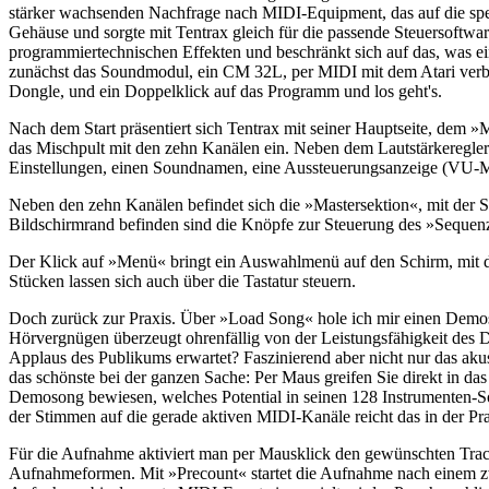
stärker wachsenden Nachfrage nach MIDI-Equipment, das auf die spe
Gehäuse und sorgte mit Tentrax gleich für die passende Steuersoftware
programmiertechnischen Effekten und beschränkt sich auf das, was e
zunächst das Soundmodul, ein CM 32L, per MIDI mit dem Atari verbi
Dongle, und ein Doppelklick auf das Programm und los geht's.
Nach dem Start präsentiert sich Tentrax mit seiner Hauptseite, dem »
das Mischpult mit den zehn Kanälen ein. Neben dem Lautstärkeregler 
Einstellungen, einen Soundnamen, eine Aussteuerungsanzeige (VU-Met
Neben den zehn Kanälen befindet sich die »Mastersektion«, mit der Si
Bildschirmrand befinden sind die Knöpfe zur Steuerung des »Sequen
Der Klick auf »Menü« bringt ein Auswahlmenü auf den Schirm, mit de
Stücken lassen sich auch über die Tastatur steuern.
Doch zurück zur Praxis. Über »Load Song« hole ich mir einen Demo
Hörvergnügen überzeugt ohrenfällig von der Leistungsfähigkeit des 
Applaus des Publikums erwartet? Faszinierend aber nicht nur das aku
das schönste bei der ganzen Sache: Per Maus greifen Sie direkt in d
Demosong bewiesen, welches Potential in seinen 128 Instrumenten-So
der Stimmen auf die gerade aktiven MIDI-Kanäle reicht das in der Pr
Für die Aufnahme aktiviert man per Mausklick den gewünschten Track, 
Aufnahmeformen. Mit »Precount« startet die Aufnahme nach einem zwei