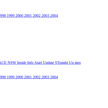
1998
1999
2000
2001
2002
2003
2004
ACE NSW Inside Info
Atari Update
STraight Up
atos
1998
1999
2000
2001
2002
2003
2004