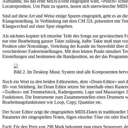
Aufnahme, bis das erste MIDI-Event eingespielt wird. »Punch« schlie
Locatorposition. Um Platz zu sparen, lassen sich unerwünschte MIDI-
Sind auf diese Art und Weise einige Spuren eingespielt, geht es an 
Klangeinstellung. In Verbindung mit dem CM 32L präsentiert mir Tent
Klangwechsel auf einer Spur eingeben.
Als nächstes kopiere ich einzelne Teile des Songs zur gewünschten Fol
nur eine Bearbeitung ganzer Takte zulässig, halbe Takte muß man vo
Position oder Notenlänge, Verteilung der Kanäle im Stereobild über
verschiedener Fadereinstellungen. Mit dem letzten Punkt simuliert Te
Einstellungen und bestimmen die Bandposition, an der das Programm
Bild 2. Im Desktop Music System sind alle Komponenten herv
Noch ein Wort zu den beiden Editorseiten, dem »Drum-Editor« und de
III« von Steinberg. Im Drum Editor setzen Sie innerhalb eines Raster
»Toolbox« mit Trommelstock, Radiergummi, Lupe und Mauszeiger. Die
Funktionen. Die Instrumente zum Zusammenstellen eines Drumsets wä
Bearbeitungsfunktionen wie Loop, Copy, Quantize etc.
Der Score Editor zeigt die eingespielten MIDI-Daten in traditionelle
Parameter der eingespielten Noten, fügen einzelne Töne ein oder lösch
Fazit: Für den Preis von 298 Mark bekommt man einen Sequenzer, der