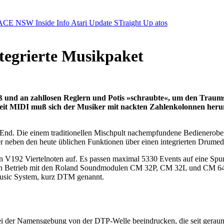
ACE NSW Inside Info
Atari Update
STraight Up
atos
tegrierte Musikpaket
 und an zahllosen Reglern und Potis »schraubte«, um den Traumsou
Seit MIDI muß sich der Musiker mit nackten Zahlenkolonnen her
h-End. Die einem traditionellen Mischpult nachempfundene Bedienerobe
er neben den heute üblichen Funktionen über einen integrierten Drumedi
n V192 Viertelnoten auf. Es passen maximal 5330 Events auf eine Spur
 den Betrieb mit den Roland Soundmodulen CM 32P, CM 32L und CM 64 
Music System, kurz DTM genannt.
 bei der Namensgebung von der DTP-Welle beeindrucken, die seit gera