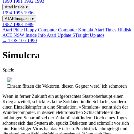
1990
1991
1992
1993
Atari Inside
▾
1994
1995
1996
ATARImagazin
▾
1987
1988
1989
Atari Phile
Happy Computer
Computer Kontakt
Atari Times
Hitdisk
ACE NSW Inside Info
Atari Update
STraight Up
atos
← TOS 10 / 1990
Simulcra
Spiele
Einsam flitzen die Vektoren, diesen Gegner werd' ich schmoren
Wenn in ferner Zukunft ein aufgebrachtes Staatsoberhaupt einen
Krieg anzettelt, schickt es keine Soldaten in die Schlacht, sondern
einen Einzelkämpfer in eine Simulation. »Simulcra« nennt sich der
Wundercomputer, in dessen elektronischen Schlachtfeldern die
unblutigen Scharmützel der Zukunft stattfinden. Doch eines Tages
schottet sich das System ab, spuckt Disketten und schmollt vor sich
hin: Ein ekliger Virus hat das Hi-Tech-Prachtstück lahmgelegt und
die simulierten Schlachtfelder abgeriegelt. Wenn sich Ihre