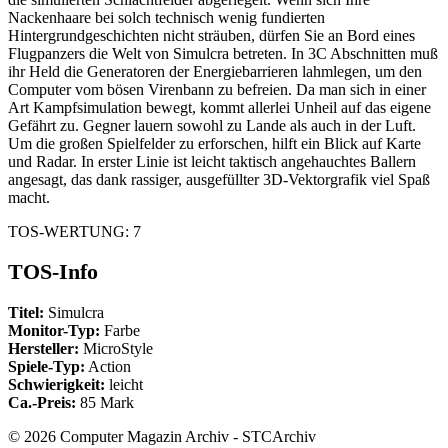
Nackenhaare bei solch technisch wenig fundierten
Hintergrundgeschichten nicht sträuben, dürfen Sie an Bord eines
Flugpanzers die Welt von Simulcra betreten. In 3C Abschnitten muß
ihr Held die Generatoren der Energiebarrieren lahmlegen, um den
Computer vom bösen Virenbann zu befreien. Da man sich in einer
Art Kampfsimulation bewegt, kommt allerlei Unheil auf das eigene
Gefährt zu. Gegner lauern sowohl zu Lande als auch in der Luft.
Um die großen Spielfelder zu erforschen, hilft ein Blick auf Karte
und Radar. In erster Linie ist leicht taktisch angehauchtes Ballern
angesagt, das dank rassiger, ausgefüllter 3D-Vektorgrafik viel Spaß
macht.
TOS-WERTUNG: 7
TOS-Info
Titel:
Simulcra
Monitor-Typ:
Farbe
Hersteller:
MicroStyle
Spiele-Typ:
Action
Schwierigkeit:
leicht
Ca.-Preis:
85 Mark
© 2026 Computer Magazin Archiv - STCArchiv