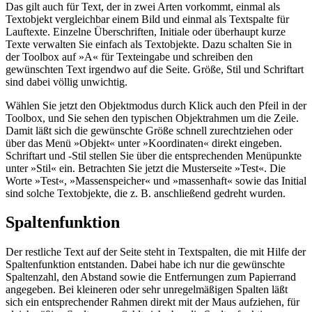
Das gilt auch für Text, der in zwei Arten vorkommt, einmal als
Textobjekt vergleichbar einem Bild und einmal als Textspalte für
Lauftexte. Einzelne Überschriften, Initiale oder überhaupt kurze
Texte verwalten Sie einfach als Textobjekte. Dazu schalten Sie in
der Toolbox auf »A« für Texteingabe und schreiben den
gewünschten Text irgendwo auf die Seite. Größe, Stil und Schriftart
sind dabei völlig unwichtig.
Wählen Sie jetzt den Objektmodus durch Klick auch den Pfeil in der
Toolbox, und Sie sehen den typischen Objektrahmen um die Zeile.
Damit läßt sich die gewünschte Größe schnell zurechtziehen oder
über das Menü »Objekt« unter »Koordinaten« direkt eingeben.
Schriftart und -Stil stellen Sie über die entsprechenden Menüpunkte
unter »Stil« ein. Betrachten Sie jetzt die Musterseite »Test«. Die
Worte »Test«, »Massenspeicher« und »massenhaft« sowie das Initial
sind solche Textobjekte, die z. B. anschließend gedreht wurden.
Spaltenfunktion
Der restliche Text auf der Seite steht in Textspalten, die mit Hilfe der
Spaltenfunktion entstanden. Dabei habe ich nur die gewünschte
Spaltenzahl, den Abstand sowie die Entfernungen zum Papierrand
angegeben. Bei kleineren oder sehr unregelmäßigen Spalten läßt
sich ein entsprechender Rahmen direkt mit der Maus aufziehen, für