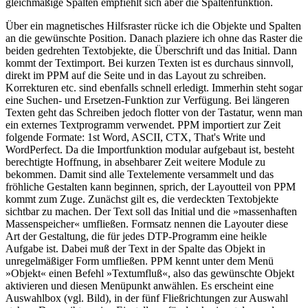
gleichmäßige Spalten empfiehlt sich aber die Spaltenfunktion.
Über ein magnetisches Hilfsraster rücke ich die Objekte und Spalten
an die gewünschte Position. Danach plaziere ich ohne das Raster die
beiden gedrehten Textobjekte, die Überschrift und das Initial. Dann
kommt der Textimport. Bei kurzen Texten ist es durchaus sinnvoll,
direkt im PPM auf die Seite und in das Layout zu schreiben.
Korrekturen etc. sind ebenfalls schnell erledigt. Immerhin steht sogar
eine Suchen- und Ersetzen-Funktion zur Verfügung. Bei längeren
Texten geht das Schreiben jedoch flotter von der Tastatur, wenn man
ein externes Textprogramm verwendet. PPM importiert zur Zeit
folgende Formate: 1st Word, ASCII, CTX, That's Write und
WordPerfect. Da die Importfunktion modular aufgebaut ist, besteht
berechtigte Hoffnung, in absehbarer Zeit weitere Module zu
bekommen. Damit sind alle Textelemente versammelt und das
fröhliche Gestalten kann beginnen, sprich, der Layoutteil von PPM
kommt zum Zuge. Zunächst gilt es, die verdeckten Textobjekte
sichtbar zu machen. Der Text soll das Initial und die »massenhaften
Massenspeicher« umfließen. Formsatz nennen die Layouter diese
Art der Gestaltung, die für jedes DTP-Programm eine heikle
Aufgabe ist. Dabei muß der Text in der Spalte das Objekt in
unregelmäßiger Form umfließen. PPM kennt unter dem Menü
»Objekt« einen Befehl »Textumfluß«, also das gewünschte Objekt
aktivieren und diesen Menüpunkt anwählen. Es erscheint eine
Auswahlbox (vgl. Bild), in der fünf Fließrichtungen zur Auswahl