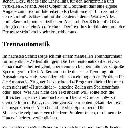
stehen. Dazu gibt es eine Einstellung für den horizontalen und
vertikalen Abstand. Jedes Objekt im Dokument darf eine eigene
Angabe zum Textumfluß haben, also bestimme ich für das Initial
den »Umfluß rechts« und für die beiden anderen Worte »Alles
umfließen« mit unterschiedlichem Abstand. Der Klick auf »OK«
bringt jedesmal ein Aha-Erlebnis. Der Textfluß funktioniert, und der
Formsatz sieht bereits sehr brauchbar aus.
Trennautomatik
Im nächsten Schritt sorge ich mit einem manuellen Trenndurchlauf
für ordentliche Zeilenfüllungen. Die Trennautomatik arbeitet zwar
einigermaßen befriedigend, aber dennoch bleiben mitunter zu große
Sperrungen im Text. Außerdem ist die deutsche Trennung mit
Ausnahmen wie »ß=s-s« oder »ck=k-k« ein ungelöstes Problem für
die Automatik. Zu guter Letzt achtet das Programm beim Umbruch
auch nicht auf »Hurenkinder«, einzelne Zeilen am Spaltenanfang
oder -ende. Wer hier nicht den Text ändern will, sollte sich die
hilfreichen Tips des Handbuchs zum Thema »Durchschuß« zu
Gemüte führen. Kurz, nach einigen Experimenten bekam der Text
ein ansprechendes Aussehen ohne viele Sperrungen. Die
Musterseite zeigt noch verschiedene Problemstellen, um Ihnen die
Unterschiede zu verdeutlichen.
So, jetzt ist die »Bleiwüste« fertig, doch kein Layouter würde eine