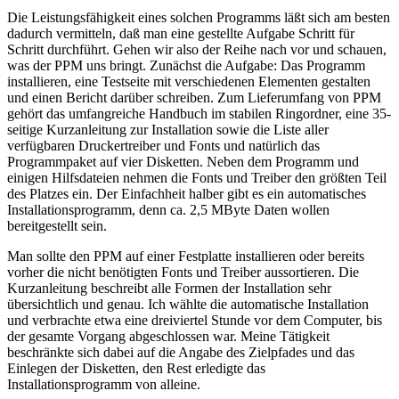
Die Leistungsfähigkeit eines solchen Programms läßt sich am besten
dadurch vermitteln, daß man eine gestellte Aufgabe Schritt für
Schritt durchführt. Gehen wir also der Reihe nach vor und schauen,
was der PPM uns bringt. Zunächst die Aufgabe: Das Programm
installieren, eine Testseite mit verschiedenen Elementen gestalten
und einen Bericht darüber schreiben. Zum Lieferumfang von PPM
gehört das umfangreiche Handbuch im stabilen Ringordner, eine 35-
seitige Kurzanleitung zur Installation sowie die Liste aller
verfügbaren Druckertreiber und Fonts und natürlich das
Programmpaket auf vier Disketten. Neben dem Programm und
einigen Hilfsdateien nehmen die Fonts und Treiber den größten Teil
des Platzes ein. Der Einfachheit halber gibt es ein automatisches
Installationsprogramm, denn ca. 2,5 MByte Daten wollen
bereitgestellt sein.
Man sollte den PPM auf einer Festplatte installieren oder bereits
vorher die nicht benötigten Fonts und Treiber aussortieren. Die
Kurzanleitung beschreibt alle Formen der Installation sehr
übersichtlich und genau. Ich wählte die automatische Installation
und verbrachte etwa eine dreiviertel Stunde vor dem Computer, bis
der gesamte Vorgang abgeschlossen war. Meine Tätigkeit
beschränkte sich dabei auf die Angabe des Zielpfades und das
Einlegen der Disketten, den Rest erledigte das
Installationsprogramm von alleine.