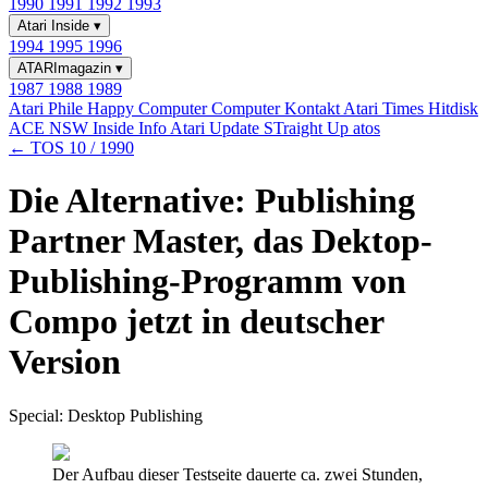
1990
1991
1992
1993
Atari Inside
▾
1994
1995
1996
ATARImagazin
▾
1987
1988
1989
Atari Phile
Happy Computer
Computer Kontakt
Atari Times
Hitdisk
ACE NSW Inside Info
Atari Update
STraight Up
atos
← TOS 10 / 1990
Die Alternative: Publishing
Partner Master, das Dektop-
Publishing-Programm von
Compo jetzt in deutscher
Version
Special: Desktop Publishing
Der Aufbau dieser Test­seite dauerte ca. zwei Stunden,