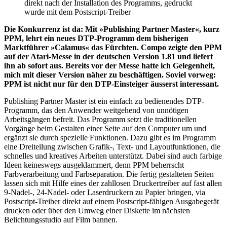
direkt nach der Installation des Programms, gedruckt
wurde mit dem Postscript-Treiber
Die Konkurrenz ist da: Mit »Publishing Partner Master«, kurz
PPM, lehrt ein neues DTP-Programm dem bisherigen
Marktführer »Calamus« das Fürchten. Compo zeigte den PPM
auf der Atari-Messe in der deutschen Version 1.81 und liefert
ihn ab sofort aus. Bereits vor der Messe hatte ich Gelegenheit,
mich mit dieser Version näher zu beschäftigen. Soviel vorweg:
PPM ist nicht nur für den DTP-Einsteiger äusserst interessant.
Publishing Partner Master ist ein einfach zu bedienendes DTP-
Programm, das den Anwender weitgehend von unnötigen
Arbeitsgängen befreit. Das Programm setzt die traditionellen
Vorgänge beim Gestalten einer Seite auf den Computer um und
ergänzt sie durch spezielle Funktionen. Dazu gibt es im Programm
eine Dreiteilung zwischen Grafik-, Text- und Layoutfunktionen, die
schnelles und kreatives Arbeiten unterstützt. Dabei sind auch farbige
Ideen keineswegs ausgeklammert, denn PPM beherrscht
Farbverarbeitung und Farbseparation. Die fertig gestalteten Seiten
lassen sich mit Hilfe eines der zahllosen Druckertreiber auf fast allen
9-Nadel-, 24-Nadel- oder Laserdruckern zu Papier bringen, via
Postscript-Treiber direkt auf einem Postscript-fähigen Ausgabegerät
drucken oder über den Umweg einer Diskette im nächsten
Belichtungsstudio auf Film bannen.