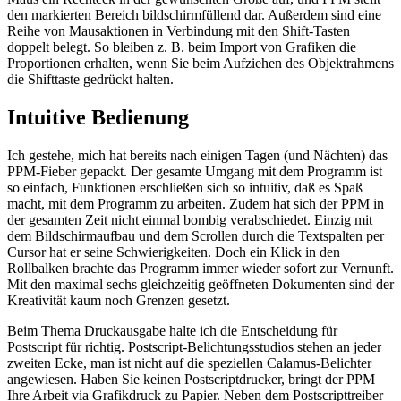
den markierten Bereich bildschirmfüllend dar. Außerdem sind eine
Reihe von Mausaktionen in Verbindung mit den Shift-Tasten
doppelt belegt. So bleiben z. B. beim Import von Grafiken die
Proportionen erhalten, wenn Sie beim Aufziehen des Objektrahmens
die Shifttaste gedrückt halten.
Intuitive Bedienung
Ich gestehe, mich hat bereits nach einigen Tagen (und Nächten) das
PPM-Fieber gepackt. Der gesamte Umgang mit dem Programm ist
so einfach, Funktionen erschließen sich so intuitiv, daß es Spaß
macht, mit dem Programm zu arbeiten. Zudem hat sich der PPM in
der gesamten Zeit nicht einmal bombig verabschiedet. Einzig mit
dem Bildschirmaufbau und dem Scrollen durch die Textspalten per
Cursor hat er seine Schwierigkeiten. Doch ein Klick in den
Rollbalken brachte das Programm immer wieder sofort zur Vernunft.
Mit den maximal sechs gleichzeitig geöffneten Dokumenten sind der
Kreativität kaum noch Grenzen gesetzt.
Beim Thema Druckausgabe halte ich die Entscheidung für
Postscript für richtig. Postscript-Belichtungsstudios stehen an jeder
zweiten Ecke, man ist nicht auf die speziellen Calamus-Belichter
angewiesen. Haben Sie keinen Postscriptdrucker, bringt der PPM
Ihre Arbeit via Grafikdruck zu Papier. Neben dem Postscripttreiber