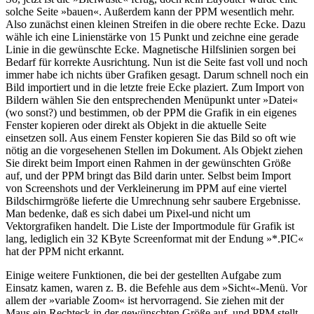
solche Seite »bauen«. Außerdem kann der PPM wesentlich mehr.
Also zunächst einen kleinen Streifen in die obere rechte Ecke. Dazu
wähle ich eine Linienstärke von 15 Punkt und zeichne eine gerade
Linie in die gewünschte Ecke. Magnetische Hilfslinien sorgen bei
Bedarf für korrekte Ausrichtung. Nun ist die Seite fast voll und noch
immer habe ich nichts über Grafiken gesagt. Darum schnell noch ein
Bild importiert und in die letzte freie Ecke plaziert. Zum Import von
Bildern wählen Sie den entsprechenden Menüpunkt unter »Datei«
(wo sonst?) und bestimmen, ob der PPM die Grafik in ein eigenes
Fenster kopieren oder direkt als Objekt in die aktuelle Seite
einsetzen soll. Aus einem Fenster kopieren Sie das Bild so oft wie
nötig an die vorgesehenen Stellen im Dokument. Als Objekt ziehen
Sie direkt beim Import einen Rahmen in der gewünschten Größe
auf, und der PPM bringt das Bild darin unter. Selbst beim Import
von Screenshots und der Verkleinerung im PPM auf eine viertel
Bildschirmgröße lieferte die Umrechnung sehr saubere Ergebnisse.
Man bedenke, daß es sich dabei um Pixel-und nicht um
Vektorgrafiken handelt. Die Liste der Importmodule für Grafik ist
lang, lediglich ein 32 KByte Screenformat mit der Endung »*.PIC«
hat der PPM nicht erkannt.
Einige weitere Funktionen, die bei der gestellten Aufgabe zum
Einsatz kamen, waren z. B. die Befehle aus dem »Sicht«-Menü. Vor
allem der »variable Zoom« ist hervorragend. Sie ziehen mit der
Maus ein Rechteck in der gewünschten Größe auf, und PPM stellt