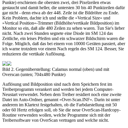
Punkte) erschienen die obersten zwei, drei Pixelzeilen etwas
gestaucht und damit heller, die untersten 30 bis 40 Punktzeilen dafür
gar nicht - denn etwa ab der 448. Zeile ist die Bildröhre zu Ende.
Kein Problem, dachte ich und stellte die »Vertical Size« und
»Vertical Position«-Trimmer (Bildhöhe/vertikale Bildposition) im
Monitor so ein, daß alle 480 Zeilen zu sehen waren. Tun Sie's lieber
nicht. Nach zwei Stunden segnete eine Diode im SM 124 das
Zeitliche, ein leises Pfeifen und ein schwarzer Bildschirm waren die
Folge. Möglich, daß das bei einem von 10000 Geräten passiert, aber
ich warne trotzdem vor einem Nach regeln des SM 124. Besser, Sie
reduzieren die vertikale Auflösung.
Bild 2. Gegenüberstellung: Calamus normal (oben) und mit
Overscan (unten; 704x480 Punkte)
Auflösung und Bildposition sind nach dem Speichern fest im
Treiberprogramm verankert und werden bei jedem Computer-
Neustart verwendet. Neben dem Treiber residiert noch eine zweite
Datei im Auto-Ordner, genannt »Over-Scan.INF«. Darin ist unter
anderem im Klartext festgehalten, ob die Farbdarstellung mit 50
oder 60 Hertz erfolgen soll, ob Sie die neue OverScan-Hardcopy-
Routine verwenden wollen, welche Programme sich mit der
Treibersoftware von OverScan vertragen und welche nicht.