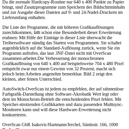
Da die normale Hardcopy-Routine nur 640 x 400 Punkte zu Papier
bringt, sind Zusatzprogramme zum Speichern des Bildschirminhalts
und zur Ausgabe dieser Dateien auf 9- und 24-Nadel-Druckern im
Lieferumfang enthalten.
Die Liste der Programme, die mit höheren Grafikauflösungen
zurechtkommen, läßt schon eine Besonderheit dieser Erweiterung
erahnen: Mit Hilfe der Einträge in dieser Liste überwacht die
Treibersoftware ständig das Starten von Programmen. Sie schaltet
augenblicklich auf die Standard-Auflösung zurück, wenn Sie ein
Programm aufrufen, das laut .INF-Datei nicht mit OverScan
zusammen-arbeitet.Die Verbesserung der monochromen
Grafikauflösung von 640 x 400 auf beispielsweise 704 x 480 Pixel
entspricht zwar nur einem Gewinn von 32 Prozent, macht sich
jedoch beim Arbeiten angenehm bemerkbar. Bild 2 zeigt den
kleinen, aber feinen Unterschied.
AutoSwitch-OverScan ist jedem zu empfehlen, der auf rahmenlose
Farbgrafik-Darstellung ohne Software-Akrobatik Wert legt oder
dem im Monochrom-Betrieb die entscheidenden Pixel fehlen. Mit
Speicher-strotzenden Grafikkarten und dazu passenden Multisync-
Monitoren kann und will diese Hardware-Erweiterung nicht
konkurrieren.
OverScan GbR Isakovic/Hartmann/Jerchel, Säntisstr. 166, 1000