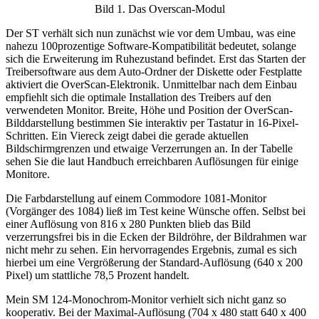
Bild 1. Das Overscan-Modul
Der ST verhält sich nun zunächst wie vor dem Umbau, was eine
nahezu 100prozentige Software-Kompatibilität bedeutet, solange
sich die Erweiterung im Ruhezustand befindet. Erst das Starten der
Treibersoftware aus dem Auto-Ordner der Diskette oder Festplatte
aktiviert die OverScan-Elektronik. Unmittelbar nach dem Einbau
empfiehlt sich die optimale Installation des Treibers auf den
verwendeten Monitor. Breite, Höhe und Position der OverScan-
Bilddarstellung bestimmen Sie interaktiv per Tastatur in 16-Pixel-
Schritten. Ein Viereck zeigt dabei die gerade aktuellen
Bildschirmgrenzen und etwaige Verzerrungen an. In der Tabelle
sehen Sie die laut Handbuch erreichbaren Auflösungen für einige
Monitore.
Die Farbdarstellung auf einem Commodore 1081-Monitor
(Vorgänger des 1084) ließ im Test keine Wünsche offen. Selbst bei
einer Auflösung von 816 x 280 Punkten blieb das Bild
verzerrungsfrei bis in die Ecken der Bildröhre, der Bildrahmen war
nicht mehr zu sehen. Ein hervorragendes Ergebnis, zumal es sich
hierbei um eine Vergrößerung der Standard-Auflösung (640 x 200
Pixel) um stattliche 78,5 Prozent handelt.
Mein SM 124-Monochrom-Monitor verhielt sich nicht ganz so
kooperativ. Bei der Maximal-Auflösung (704 x 480 statt 640 x 400