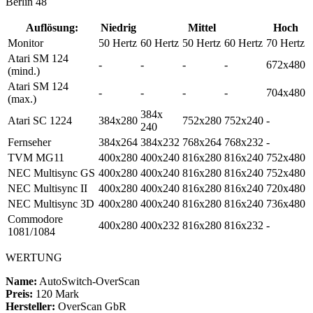
Berlin 48
Auflösung:
Niedrig
Mittel
Hoch
Monitor
50 Hertz
60 Hertz
50 Hertz
60 Hertz
70 Hertz
Atari SM 124
-
-
-
-
672x480
(mind.)
Atari SM 124
-
-
-
-
704x480
(max.)
384x
Atari SC 1224
384x280
752x280
752x240
-
240
Fernseher
384x264
384x232
768x264
768x232
-
TVM MG11
400x280
400x240
816x280
816x240
752x480
NEC Multisync GS
400x280
400x240
816x280
816x240
752x480
NEC Multisync II
400x280
400x240
816x280
816x240
720x480
NEC Multisync 3D
400x280
400x240
816x280
816x240
736x480
Commodore
400x280
400x232
816x280
816x232
-
1081/1084
WERTUNG
Name:
AutoSwitch-OverScan
Preis:
120 Mark
Hersteller:
OverScan GbR