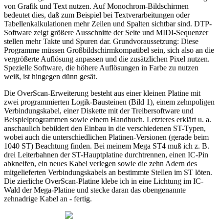
von Grafik und Text nutzen. Auf Monochrom-Bildschirmen
bedeutet dies, daß zum Beispiel bei Textverarbeitungen oder
Tabellenkalkulationen mehr Zeilen und Spalten sichtbar sind. DTP-
Software zeigt größere Ausschnitte der Seite und MIDI-Sequenzer
stellen mehr Takte und Spuren dar. Grundvoraussetzung: Diese
Programme müssen Großbildschirmkompatibel sein, sich also an die
vergrößerte Auflösung anpassen und die zusätzlichen Pixel nutzen.
Spezielle Software, die höhere Auflösungen in Farbe zu nutzen
weiß, ist hingegen dünn gesät.
Die OverScan-Erweiterung besteht aus einer kleinen Platine mit
zwei programmierten Logik-Bausteinen (Bild 1), einem zehnpoligen
Verbindungskabel, einer Diskette mit der Treibersoftware und
Beispielprogrammen sowie einem Handbuch. Letzteres erklärt u. a.
anschaulich bebildert den Einbau in die verschiedenen ST-Typen,
wobei auch die unterschiedlichen Platinen-Versionen (gerade beim
1040 ST) Beachtung finden. Bei meinem Mega ST4 muß ich z. B.
drei Leiterbahnen der ST-Hauptplatine durchtrennen, einen IC-Pin
abkneifen, ein neues Kabel verlegen sowie die zehn Adern des
mitgelieferten Verbindungskabels an bestimmte Stellen im ST löten.
Die zierliche OverScan-Platine klebe ich in eine Lichtung im IC-
Wald der Mega-Platine und stecke daran das obengenannte
zehnadrige Kabel an - fertig.