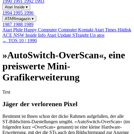
1990
1991
1992
1993
Atari Inside
▾
1994
1995
1996
ATARImagazin
▾
1987
1988
1989
Atari Phile
Happy Computer
Computer Kontakt
Atari Times
Hitdisk
ACE NSW Inside Info
Atari Update
STraight Up
atos
← TOS 10 / 1990
»AutoSwitch-OverScan«, eine
preiswerte Mini-
Grafikerweiterung
Test
Jäger der verlorenen Pixel
Bestimmt ist Ihnen schon der dicke Rahmen aufgefallen, der alle
ST-Bildschirm-Darstellungen umgibt. »AutoSwitch-OverScan« (im
folgenden kurz »OverScan« genannt) ist eine kleine Hardware-
Erweiterung, mit der die STs auch den Bildschirmrand zur Anzeige