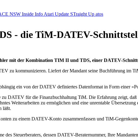
ACE NSW Inside Info
Atari Update
STraight Up
atos
DS - die TiM-DATEV-Schnittstel
zahler mit der Kombination TIM II und TDS, einer DATEV-Schnit
V zu kommunizieren. Liefert der Mandant seine Buchführung im TiM-
hängig ein von der DATEV definiertes Datenformat in Form einer »Pos
elle zu DATEV für die Finanzbuchhaltung TiM. Die Erfahrung zeigt, da
Weiterarbeiten zu ermöglichen und eine unrentable Übersetzung der
 läßt.
Konten zu einem DATEV-Konto zusammenfassen und TiM-Gegenkontenpa
r Name des Steuerberaters, dessen DATEV-Beraternummer, Ihre Mandan