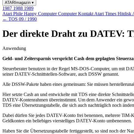
ATARImagazin
▾
1987
1988
1989
Atari Phile
Happy Computer
Computer Kontakt
Atari Times
Hitdisk
← TOS 09 / 1990
Der direkte Draht zu DATEV: T
Anwendung
Geld- und Zeitersparnis verspricht Cash dem geplagten Steuer
Steuerberater benutzen in der Regel MS-DOS-Computer, um mit DATE
seiner DATEV-Schnittstellen-Software, auch DSSW genannt.
Alle DSSW-Pakete haben eines gemeinsam: Sie müssen herstellerunab
Hier setzte Cash an und entwickelte mit TDS eine direkte Schnittst
DATEV-Kontenrahmen übereinstimmt. Um dem Anwender ein gewohntes 
TDS eine Übersetzungstabelle, die sich auch nachträglich noch ändern
Dabei dürfen Sie jedes DATEV-Konto frei benennen, mehrere TiM-
Geldkonten ein beliebiges vierstelliges DATEV-Konto umbenennen.
Haben Sie die Übersetzungstabelle fertiggestellt, so sind noch de