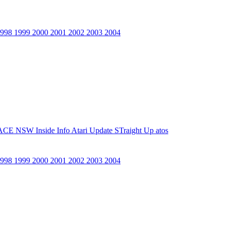
1998
1999
2000
2001
2002
2003
2004
ACE NSW Inside Info
Atari Update
STraight Up
atos
1998
1999
2000
2001
2002
2003
2004