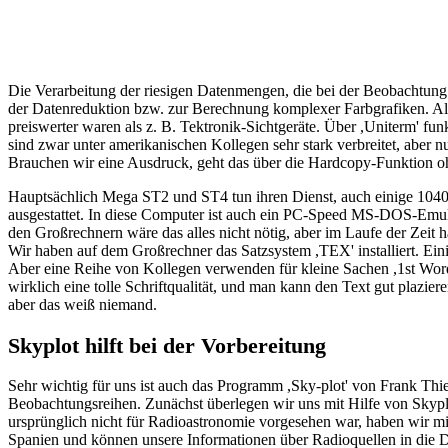
Die Verarbeitung der riesigen Datenmengen, die bei der Beobachtung a
der Datenreduktion bzw. zur Berechnung komplexer Farbgrafiken. Als 
preiswerter waren als z. B. Tektronik-Sichtgeräte. Über ,Uniterm' fu
sind zwar unter amerikanischen Kollegen sehr stark verbreitet, aber n
Brauchen wir eine Ausdruck, geht das über die Hardcopy-Funktion o
Hauptsächlich Mega ST2 und ST4 tun ihren Dienst, auch einige 1040er 
ausgestattet. In diese Computer ist auch ein PC-Speed MS-DOS-Emulato
den Großrechnern wäre das alles nicht nötig, aber im Laufe der Zeit h
Wir haben auf dem Großrechner das Satzsystem ,TEX' installiert. Ein
Aber eine Reihe von Kollegen verwenden für kleine Sachen ,1st Word 
wirklich eine tolle Schriftqualität, und man kann den Text gut plazier
aber das weiß niemand.
Skyplot hilft bei der Vorbereitung
Sehr wichtig für uns ist auch das Programm ,Sky-plot' von Frank Thi
Beobachtungsreihen. Zunächst überlegen wir uns mit Hilfe von Skyp
ursprünglich nicht für Radioastronomie vorgesehen war, haben wir mi
Spanien und können unsere Informationen über Radioquellen in die Da