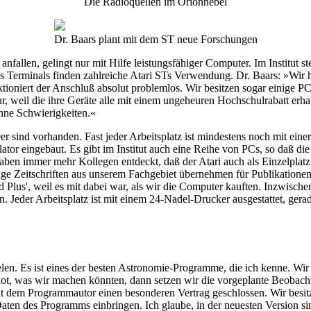
Die Radioquellen im Orionnebel
Dr. Baars plant mit dem ST neue Forschungen
nfallen, gelingt nur mit Hilfe leistungsfähiger Computer. Im Institut 
Terminals finden zahlreiche Atari STs Verwendung. Dr. Baars: »Wir ha
nktioniert der Anschluß absolut problemlos. Wir besitzen sogar einige P
ur, weil die ihre Geräte alle mit einem ungeheuren Hochschulrabatt erha
hne Schwierigkeiten.«
sind vorhanden. Fast jeder Arbeitsplatz ist mindestens noch mit einer 
r eingebaut. Es gibt im Institut auch eine Reihe von PCs, so daß die 
aben immer mehr Kollegen entdeckt, daß der Atari auch als Einzelplatz se
ige Zeitschriften aus unserem Fachgebiet übernehmen für Publikatione
Plus', weil es mit dabei war, als wir die Computer kauften. Inzwische
en. Jeder Arbeitsplatz ist mit einem 24-Nadel-Drucker ausgestattet, gera
elen. Es ist eines der besten Astronomie-Programme, die ich kenne. Wi
lot, was wir machen könnten, dann setzen wir die vorgeplante Beobac
t dem Programmautor einen besonderen Vertrag geschlossen. Wir besitz
ten des Programms einbringen. Ich glaube, in der neuesten Version sin