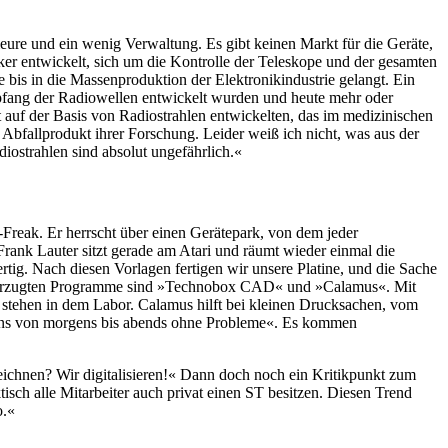
ieure und ein wenig Verwaltung. Es gibt keinen Markt für die Geräte,
rker entwickelt, sich um die Kontrolle der Teleskope und der gesamten
bis in die Massenproduktion der Elektronikindustrie gelangt. Ein
mpfang der Radiowellen entwickelt wurden und heute mehr oder
ät auf der Basis von Radiostrahlen entwickelten, das im medizinischen
bfallprodukt ihrer Forschung. Leider weiß ich nicht, was aus der
iostrahlen sind absolut ungefährlich.«
-Freak. Er herrscht über einen Gerätepark, von dem jeder
Frank Lauter sitzt gerade am Atari und räumt wieder einmal die
ertig. Nach diesen Vorlagen fertigen wir unsere Platine, und die Sache
 bevorzugten Programme sind »Technobox CAD« und »Calamus«. Mit
 stehen in dem Labor. Calamus hilft bei kleinen Drucksachen, vom
ei uns von morgens bis abends ohne Probleme«. Es kommen
zeichnen? Wir digitalisieren!« Dann doch noch ein Kritikpunkt zum
isch alle Mitarbeiter auch privat einen ST besitzen. Diesen Trend
o.«