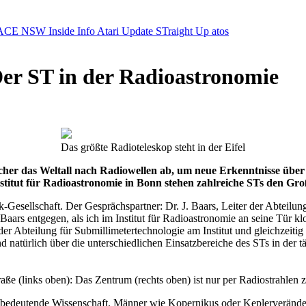
ACE NSW Inside Info
Atari Update
STraight Up
atos
er ST in der Radioastronomie
Das größte Radioteleskop steht in der Eifel
cher das Weltall nach Radiowellen ab, um neue Erkenntnisse übe
stitut für Radioastronomie in Bonn stehen zahlreiche STs den Gro
-Gesellschaft. Der Gesprächspartner: Dr. J. Baars, Leiter der Abteilu
ars entgegen, als ich im Institut für Radioastronomie an seine Tür klop
 der Abteilung für Submillimetertechnologie am Institut und gleichzeit
nd natürlich über die unterschiedlichen Einsatzbereiche des STs in der t
aße (links oben): Das Zentrum (rechts oben) ist nur per Radiostrahlen 
e bedeutende Wissenschaft. Männer wie Kopernikus oder Keplerveränder