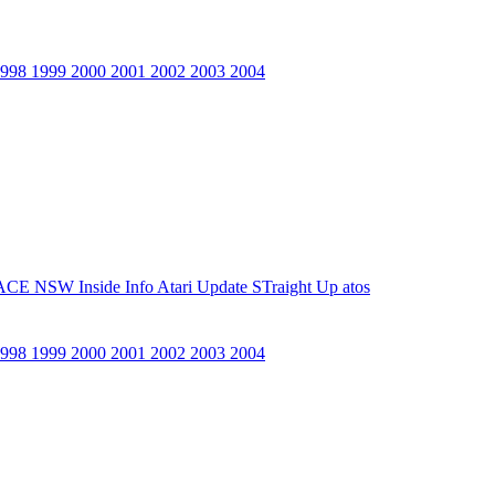
1998
1999
2000
2001
2002
2003
2004
ACE NSW Inside Info
Atari Update
STraight Up
atos
1998
1999
2000
2001
2002
2003
2004