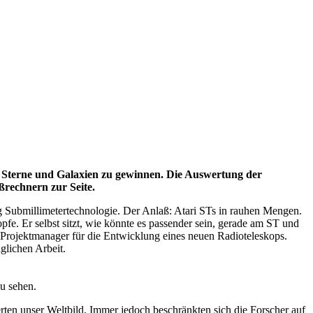
r Sterne und Galaxien zu gewinnen. Die Auswertung der
ßrechnern zur Seite.
ng Submillimetertechnologie. Der Anlaß: Atari STs in rauhen Mengen.
fe. Er selbst sitzt, wie könnte es passender sein, gerade am ST und
ig Projektmanager für die Entwicklung eines neuen Radioteleskops.
äglichen Arbeit.
zu sehen.
ten unser Weltbild. Immer jedoch beschränkten sich die Forscher auf