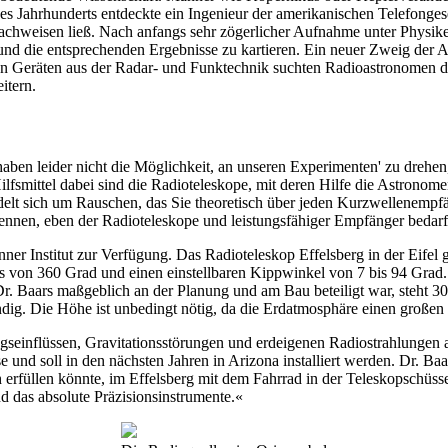
ses Jahrhunderts entdeckte ein Ingenieur der amerikanischen Telefonges
nachweisen ließ. Nach anfangs sehr zögerlicher Aufnahme unter Physi
nd die entsprechenden Ergebnisse zu kartieren. Ein neuer Zweig der A
n Geräten aus der Radar- und Funktechnik suchten Radioastronomen de
itern.
haben leider nicht die Möglichkeit, an unseren Experimenten' zu drehe
ilfsmittel dabei sind die Radioteleskope, mit deren Hilfe die Astronom
ndelt sich um Rauschen, das Sie theoretisch über jeden Kurzwellenempfä
ntennen, eben der Radioteleskope und leistungsfähiger Empfänger be
er Institut zur Verfügung. Das Radioteleskop Effelsberg in der Eifel g
is von 360 Grad und einen einstellbaren Kippwinkel von 7 bis 94 Gra
Dr. Baars maßgeblich an der Planung und am Bau beteiligt war, steht 
dig. Die Höhe ist unbedingt nötig, da die Erdatmosphäre einen großen 
seinflüssen, Gravitationsstörungen und erdeigenen Radiostrahlungen aus
e und soll in den nächsten Jahren in Arizona installiert werden. Dr. Ba
h erfüllen könnte, im Effelsberg mit dem Fahrrad in der Teleskopschüs
ind das absolute Präzisionsinstrumente.«