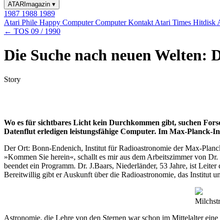
ATARImagazin
▾
1987
1988
1989
Atari Phile
Happy Computer
Computer Kontakt
Atari Times
Hitdisk
← TOS 09 / 1990
Die Suche nach neuen Welten: D
Story
Wo es für sichtbares Licht kein Durchkommen gibt, suchen Fors
Datenflut erledigen leistungsfähige Computer. Im Max-Planck-In
Der Ort: Bonn-Endenich, Institut für Radioastronomie der Max-Planck
»Kommen Sie herein«, schallt es mir aus dem Arbeitszimmer von Dr. Ba
beendet ein Programm. Dr. J.Baars, Niederländer, 53 Jahre, ist Leiter
Bereitwillig gibt er Auskunft über die Radioastronomie, das Institut u
Milchstr
Astronomie, die Lehre von den Sternen war schon im Mittelalter ein