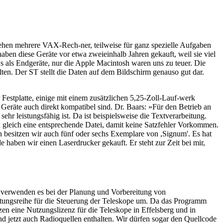
stehen mehrere VAX-Rech-ner, teilweise für ganz spezielle Aufgaben
ben diese Geräte vor etwa zweieinhalb Jahren gekauft, weil sie viel
Cs als Endgeräte, nur die Apple Macintosh waren uns zu teuer. Die
lten. Der ST stellt die Daten auf dem Bildschirm genauso gut dar.
Festplatte, einige mit einem zusätzlichen 5,25-Zoll-Lauf-werk
Geräte auch direkt kompatibel sind. Dr. Baars: »Für den Betrieb an
hr leistungsfähig ist. Da ist beispielsweise die Textverarbeitung.
n gleich eine entsprechende Datei, damit keine Satzfehler Vorkommen.
n besitzen wir auch fünf oder sechs Exemplare von ,Signum'. Es hat
de haben wir einen Laserdrucker gekauft. Er steht zur Zeit bei mir,
r verwenden es bei der Planung und Vorbereitung von
htungsreihe für die Steuerung der Teleskope um. Da das Programm
en eine Nutzungslizenz für die Teleskope in Effelsberg und in
d jetzt auch Radioquellen enthalten. Wir dürfen sogar den Quellcode