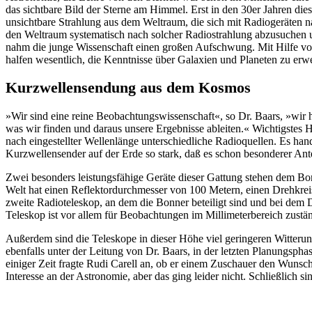
das sichtbare Bild der Sterne am Himmel. Erst in den 30er Jahren die
unsichtbare Strahlung aus dem Weltraum, die sich mit Radiogeräten 
den Weltraum systematisch nach solcher Radiostrahlung abzusuchen u
nahm die junge Wissenschaft einen großen Aufschwung. Mit Hilfe vo
halfen wesentlich, die Kenntnisse über Galaxien und Planeten zu erwe
Kurzwellensendung aus dem Kosmos
»Wir sind eine reine Beobachtungswissenschaft«, so Dr. Baars, »wir 
was wir finden und daraus unsere Ergebnisse ableiten.« Wichtigstes H
nach eingestellter Wellenlänge unterschiedliche Radioquellen. Es ha
Kurzwellensender auf der Erde so stark, daß es schon besonderer A
Zwei besonders leistungsfähige Geräte dieser Gattung stehen dem Bonn
Welt hat einen Reflektordurchmesser von 100 Metern, einen Drehkre
zweite Radioteleskop, an dem die Bonner beteiligt sind und bei dem 
Teleskop ist vor allem für Beobachtungen im Millimeterbereich zustän
Außerdem sind die Teleskope in dieser Höhe viel geringeren Witterung
ebenfalls unter der Leitung von Dr. Baars, in der letzten Planungsphas
einiger Zeit fragte Rudi Carell an, ob er einem Zuschauer den Wunsc
Interesse an der Astronomie, aber das ging leider nicht. Schließlich s