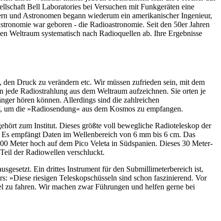
ellschaft Bell Laboratories bei Versuchen mit Funkgeräten eine
kern und Astronomen begann wiederum ein amerikanischer Ingenieur,
stronomie war geboren - die Radioastronomie. Seit den 50er Jahren
n Weltraum systematisch nach Radioquellen ab. Ihre Ergebnisse
n, den Druck zu verändern etc. Wir müssen zufrieden sein, mit dem
en jede Radiostrahlung aus dem Weltraum aufzeichnen. Sie orten je
nger hören können. Allerdings sind die zahlreichen
darf, um die »Radiosendung« aus dem Kosmos zu empfangen.
ehört zum Institut. Dieses größte voll bewegliche Radioteleskop der
d. Es empfängt Daten im Wellenbereich von 6 mm bis 6 cm. Das
3000 Meter hoch auf dem Pico Veleta in Südspanien. Dieses 30 Meter-
Teil der Radiowellen verschluckt.
gesetzt. Ein drittes Instrument für den Submillimeterbereich ist,
ars: »Diese riesigen Teleskopschüsseln sind schon faszinierend. Vor
sel zu fahren. Wir machen zwar Führungen und helfen gerne bei