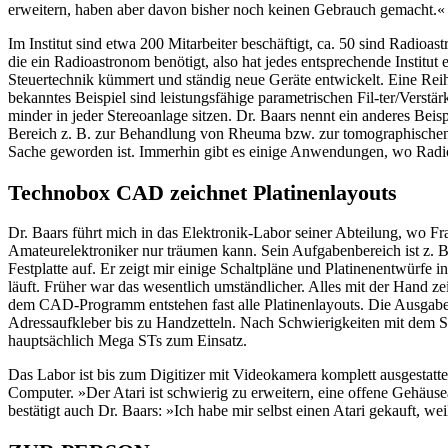
erweitern, haben aber davon bisher noch keinen Gebrauch gemacht.«
Im Institut sind etwa 200 Mitarbeiter beschäftigt, ca. 50 sind Radio
die ein Radioastronom benötigt, also hat jedes entsprechende Institut
Steuertechnik kümmert und ständig neue Geräte entwickelt. Eine Reih
bekanntes Beispiel sind leistungsfähige parametrischen Fil-ter/Ver
minder in jeder Stereoanlage sitzen. Dr. Baars nennt ein anderes Beis
Bereich z. B. zur Behandlung von Rheuma bzw. zur tomographischen U
Sache geworden ist. Immerhin gibt es einige Anwendungen, wo Radiost
Technobox CAD zeichnet Platinenlayouts
Dr. Baars führt mich in das Elektronik-Labor seiner Abteilung, wo Fr
Amateurelektroniker nur träumen kann. Sein Aufgabenbereich ist z. B.
Festplatte auf. Er zeigt mir einige Schaltpläne und Platinenentwürfe i
läuft. Früher war das wesentlich umständlicher. Alles mit der Han
dem CAD-Programm entstehen fast alle Platinenlayouts. Die Ausgabe e
Adressaufkleber bis zu Handzetteln. Nach Schwierigkeiten mit dem S
hauptsächlich Mega STs zum Einsatz.
Das Labor ist bis zum Digitizer mit Videokamera komplett ausgestatte
Computer. »Der Atari ist schwierig zu erweitern, eine offene Gehäusea
bestätigt auch Dr. Baars: »Ich habe mir selbst einen Atari gekauft, w