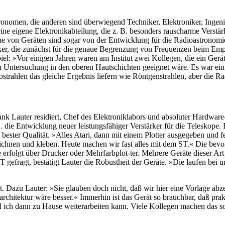
astronomen, die anderen sind überwiegend Techniker, Elektroniker, Ingen
 eine eigene Elektronikabteilung, die z. B. besonders rauscharme Verstä
e von Geräten sind sogar von der Entwicklung für die Radioastronomie 
stärker, die zunächst für die genaue Begrenzung von Frequenzen beim E
piel: »Vor einigen Jahren waren am Institut zwei Kollegen, die ein Ger
ntersuchung in den oberen Hautschichten geeignet wäre. Es war ein A
rahlen das gleiche Ergebnis liefern wie Röntgenstrahlen, aber die Rad
ank Lauter residiert, Chef des Elektroniklabors und absoluter Hardware
 die Entwicklung neuer leistungsfähiger Verstärker für die Teleskope. 
n bester Qualität. »Alles Atari, dann mit einem Plotter ausgegeben und f
d zeichnen und kleben. Heute machen wir fast alles mit dem ST.« Die
rfolgt über Drucker oder Mehrfarbplot-ter. Mehrere Geräte dieser Art
T gefragt, bestätigt Lauter die Robustheit der Geräte. »Die laufen b
t. Dazu Lauter: »Sie glauben doch nicht, daß wir hier eine Vorlage ab
rchitektur wäre besser.« Immerhin ist das Gerät so brauchbar, daß prakt
eil ich dann zu Hause weiterarbeiten kann. Viele Kollegen machen das s