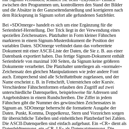
zwischen den Programmen um, kontrollieren den Stand der Bilder
und die Absätze in der Ganzseitendarstellung und korrigieren nach
dem Rücksprung in Signum sofort alle gefundenen Satzfehler.
Bei »SDOmerge« handelt es sich um eine Ergänzung für die
Serienbrief-Herstellung. Der Trick liegt in der Verwendung eines
speziellen Zeichensatzes. Platzhalter in Form kleiner Fähnchen
markieren in einem Signum-Musterdokument die Position der
variablen Daten. SDOmerge verbindet dann das vorbereitete
Dokument mit einer ASCII-Liste der Daten, die Sie z. B. aus einer
Datenbank exportiert haben. Das fertige Signum-Dokument enthält
Serienbriefe von maximal 100 Seiten, da Signum keine größeren
Dokumente verarbeitet. Die Platzhalter unterliegen als »normaler«
Zeichensatz den gleichen Manipulationen wie jeder andere Font
auch. Entsprechend sind alle Schriftattribute zugelassen, und der
Name erscheint z. B. in Fettschrift, Unterstrichen oder Kursiv.
Verschiedene Fähnchenformen erlauben den Zugriff auf zwei
unterschiedliche Datenquellen, beispielsweise für Adressen und
Angebotslisten in einem Rundschreiben. Die Ziffer in jedem
Fähnchen gibt die Nummer des gewünschten Zeichensatzes in
Signum an. SDOmerge beherrscht die formatierte Ausgabe der
Daten. Punkt, Komma, Doppelkreuz, Stern und Vorzeichen sorgen
für übersichtliche Tabellen und einheitlichen Platzbedarf bei Zahlen.
Die ASCII-Datenquellen sind einfach aufgebaut. Ein »CR« dient als
Datenfeldtrennung, ein »CR, LF« als Datensatztrennung. Die