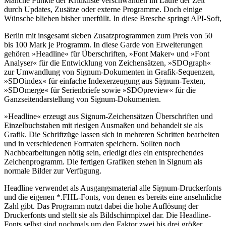
Manche Punkte der Kritikliste verschwanden im Laufe der Zeit
durch Updates, Zusätze oder externe Programme. Doch einige
Wünsche blieben bisher unerfüllt. In diese Bresche springt API-Soft,
Berlin mit insgesamt sieben Zusatzprogrammen zum Preis von 50
bis 100 Mark je Programm. In diese Garde von Erweiterungen
gehören »Headline« für Überschriften, »Font Maker« und »Font
Analyser« für die Entwicklung von Zeichensätzen, »SDOgraph«
zur Umwandlung von Signum-Dokumenten in Grafik-Sequenzen,
»SDOindex« für einfache Indexerzeugung aus Signum-Texten,
»SDOmerge« für Serienbriefe sowie »SDOpreview« für die
Ganzseitendarstellung von Signum-Dokumenten.
»Headline« erzeugt aus Signum-Zeichensätzen Überschriften und
Einzelbuchstaben mit riesigen Ausmaßen und behandelt sie als
Grafik. Die Schriftzüge lassen sich in mehreren Schritten bearbeiten
und in verschiedenen Formaten speichern. Sollten noch
Nachbearbeitungen nötig sein, erledigt dies ein entsprechendes
Zeichenprogramm. Die fertigen Grafiken stehen in Signum als
normale Bilder zur Verfügung.
Headline verwendet als Ausgangsmaterial alle Signum-Druckerfonts
und die eigenen *.FHL-Fonts, von denen es bereits eine ansehnliche
Zahl gibt. Das Programm nutzt dabei die hohe Auflösung der
Druckerfonts und stellt sie als Bildschirmpixel dar. Die Headline-
Fonts selbst sind nochmals um den Faktor zwei bis drei größer.