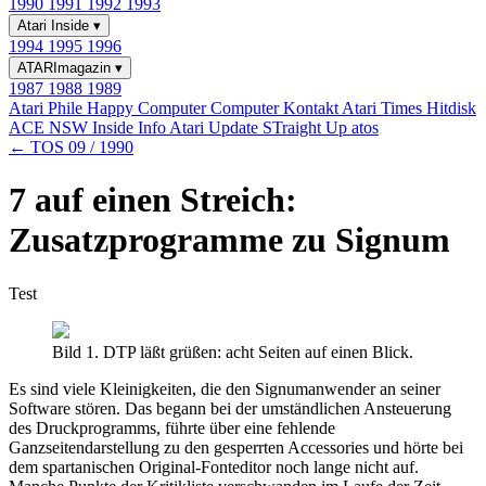
1990
1991
1992
1993
Atari Inside
▾
1994
1995
1996
ATARImagazin
▾
1987
1988
1989
Atari Phile
Happy Computer
Computer Kontakt
Atari Times
Hitdisk
ACE NSW Inside Info
Atari Update
STraight Up
atos
← TOS 09 / 1990
7 auf einen Streich:
Zusatzprogramme zu Signum
Test
Bild 1. DTP läßt grüßen: acht Seiten auf einen Blick.
Es sind viele Kleinigkeiten, die den Signumanwender an seiner
Software stören. Das begann bei der umständlichen Ansteuerung
des Druckprogramms, führte über eine fehlende
Ganzseitendarstellung zu den gesperrten Accessories und hörte bei
dem spartanischen Original-Fonteditor noch lange nicht auf.