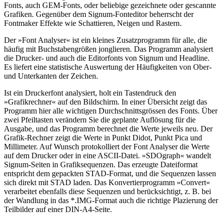
Fonts, auch GEM-Fonts, oder beliebige gezeichnete oder gescannte
Grafiken. Gegenüber dem Signum-Fonteditor beherrscht der
Fontmaker Effekte wie Schattieren, Neigen und Rastern.
Der »Font Analyser« ist ein kleines Zusatzprogramm für alle, die
häufig mit Buchstabengrößen jonglieren. Das Programm analysiert
die Drucker- und auch die Editorfonts von Signum und Headline.
Es liefert eine statistische Auswertung der Häufigkeiten von Ober-
und Unterkanten der Zeichen.
Ist ein Druckerfont analysiert, holt ein Tastendruck den
»Grafikrechner« auf den Bildschirm. In einer Übersicht zeigt das
Programm hier alle wichtigen Durchschnittsgrössen des Fonts. Über
zwei Pfeiltasten verändern Sie die geplante Auflösung für die
Ausgabe, und das Programm berechnet die Werte jeweils neu. Der
Grafik-Rechner zeigt die Werte in Punkt Didot, Punkt Pica und
Millimeter. Auf Wunsch protokolliert der Font Analyser die Werte
auf dem Drucker oder in eine ASCII-Datei. »SDOgraph« wandelt
Signum-Seiten in Grafiksequenzen. Das erzeugte Dateiformat
entspricht dem gepackten STAD-Format, und die Sequenzen lassen
sich direkt mit STAD laden. Das Konvertierprogramm »Convert«
verarbeitet ebenfalls diese Sequenzen und berücksichtigt, z. B. bei
der Wandlung in das *.IMG-Format auch die richtige Plazierung der
Teilbilder auf einer DIN-A4-Seite.