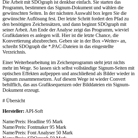
Die Arbeit mit SDOgraph ist denkbar einfach. Sie starten das
Programm, bestimmen das Signum-Dokument und wählen die
gewünschten Seiten. In der nächsten Auswahl box legen Sie die
gewünschte Auflösung fest. Der letzte Schritt fordert den Pfad zu
den benötigten Zeichensätzen, und dann beginnt SDOgraph mit
seiner Arbeit. Am Ende der Analyse zeigt das Programm, wieviel
Grafikdateien es anlegen will. Hier ist die letzte Chance, die
Konvertierung abzubrechen. Geben sie in der Box »Weiter« an,
schreibt SDOgraph die *.PAC-Dateien in das eingestellte
Verzeichnis.
Einer Weiterbearbeitung im Zeichenprogramm steht jetzt nichts
mehr im Wege. So lassen sich selbst vollständige Signum-Seiten mit
optischen Effekten aufpeppen und anschließend als Bilder wieder in
Signum zusammensetzen. Auf diesem Wege ist wieder Convert
behilflich, das aus Grafiksequenzen oder Bilddateien ein Signum-
Dokument erzeugt.
# Übersicht
Hersteller:
API-Soft
Name/Preis: Headline 95 Mark
Name/Preis: Fontmaker 95 Mark
Name/Preis: Font Analyser 50 Mark