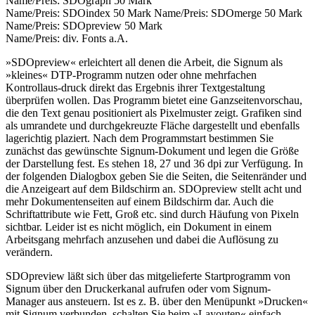
Name/Preis: SDOgraph 50 Mark
Name/Preis: SDOindex 50 Mark Name/Preis: SDOmerge 50 Mark
Name/Preis: SDOpreview 50 Mark
Name/Preis: div. Fonts a.A.
»SDOpreview« erleichtert all denen die Arbeit, die Signum als
»kleines« DTP-Programm nutzen oder ohne mehrfachen
Kontrollaus-druck direkt das Ergebnis ihrer Textgestaltung
überprüfen wollen. Das Programm bietet eine Ganzseitenvorschau,
die den Text genau positioniert als Pixelmuster zeigt. Grafiken sind
als umrandete und durchgekreuzte Fläche dargestellt und ebenfalls
lagerichtig plaziert. Nach dem Programmstart bestimmen Sie
zunächst das gewünschte Signum-Dokument und legen die Größe
der Darstellung fest. Es stehen 18, 27 und 36 dpi zur Verfügung. In
der folgenden Dialogbox geben Sie die Seiten, die Seitenränder und
die Anzeigeart auf dem Bildschirm an. SDOpreview stellt acht und
mehr Dokumentenseiten auf einem Bildschirm dar. Auch die
Schriftattribute wie Fett, Groß etc. sind durch Häufung von Pixeln
sichtbar. Leider ist es nicht möglich, ein Dokument in einem
Arbeitsgang mehrfach anzusehen und dabei die Auflösung zu
verändern.
SDOpreview läßt sich über das mitgelieferte Startprogramm von
Signum über den Druckerkanal aufrufen oder vom Signum-
Manager aus ansteuern. Ist es z. B. über den Menüpunkt »Drucken«
mit Signum verbunden, schalten Sie beim »Layouten« einfach