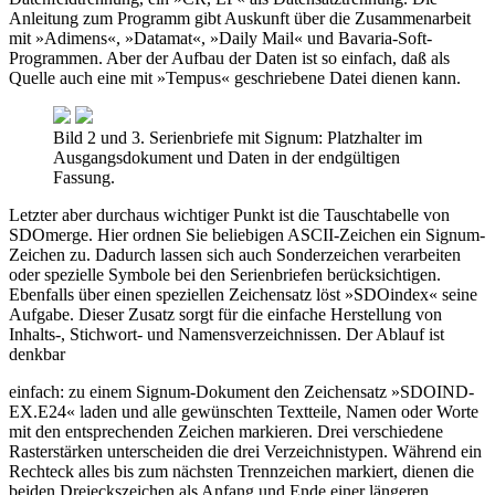
Anleitung zum Programm gibt Auskunft über die Zusammenarbeit
mit »Adimens«, »Datamat«, »Daily Mail« und Bavaria-Soft-
Programmen. Aber der Aufbau der Daten ist so einfach, daß als
Quelle auch eine mit »Tempus« geschriebene Datei dienen kann.
Bild 2 und 3. Serienbriefe mit Signum: Platzhalter im
Ausgangsdokument und Daten in der endgültigen
Fassung.
Letzter aber durchaus wichtiger Punkt ist die Tauschtabelle von
SDOmerge. Hier ordnen Sie beliebigen ASCII-Zeichen ein Signum-
Zeichen zu. Dadurch lassen sich auch Sonderzeichen verarbeiten
oder spezielle Symbole bei den Serienbriefen berücksichtigen.
Ebenfalls über einen speziellen Zeichensatz löst »SDOindex« seine
Aufgabe. Dieser Zusatz sorgt für die einfache Herstellung von
Inhalts-, Stichwort- und Namensverzeichnissen. Der Ablauf ist
denkbar
einfach: zu einem Signum-Dokument den Zeichensatz »SDOIND-
EX.E24« laden und alle gewünschten Textteile, Namen oder Worte
mit den entsprechenden Zeichen markieren. Drei verschiedene
Rasterstärken unterscheiden die drei Verzeichnistypen. Während ein
Rechteck alles bis zum nächsten Trennzeichen markiert, dienen die
beiden Dreieckszeichen als Anfang und Ende einer längeren