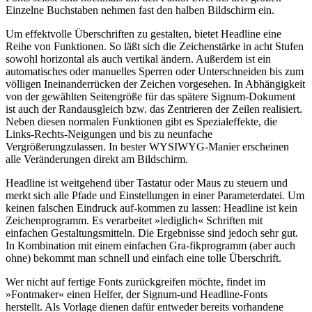
Einzelne Buchstaben nehmen fast den halben Bildschirm ein.
Um effektvolle Überschriften zu gestalten, bietet Headline eine
Reihe von Funktionen. So läßt sich die Zeichenstärke in acht Stufen
sowohl horizontal als auch vertikal ändern. Außerdem ist ein
automatisches oder manuelles Sperren oder Unterschneiden bis zum
völligen Ineinanderrücken der Zeichen vorgesehen. In Abhängigkeit
von der gewählten Seitengröße für das spätere Signum-Dokument
ist auch der Randausgleich bzw. das Zentrieren der Zeilen realisiert.
Neben diesen normalen Funktionen gibt es Spezialeffekte, die
Links-Rechts-Neigungen und bis zu neunfache
Vergrößerungzulassen. In bester WYSIWYG-Manier erscheinen
alle Veränderungen direkt am Bildschirm.
Headline ist weitgehend über Tastatur oder Maus zu steuern und
merkt sich alle Pfade und Einstellungen in einer Parameterdatei. Um
keinen falschen Eindruck auf-kommen zu lassen: Headline ist kein
Zeichenprogramm. Es verarbeitet »lediglich« Schriften mit
einfachen Gestaltungsmitteln. Die Ergebnisse sind jedoch sehr gut.
In Kombination mit einem einfachen Gra-fikprogramm (aber auch
ohne) bekommt man schnell und einfach eine tolle Überschrift.
Wer nicht auf fertige Fonts zurückgreifen möchte, findet im
»Fontmaker« einen Helfer, der Signum-und Headline-Fonts
herstellt. Als Vorlage dienen dafür entweder bereits vorhandene