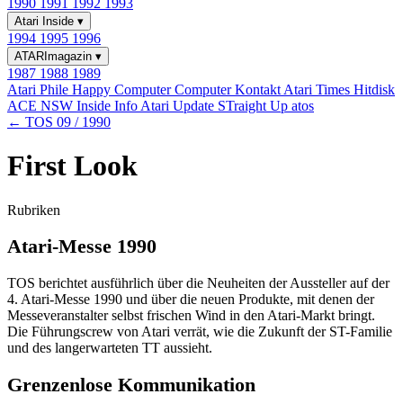
1990
1991
1992
1993
Atari Inside
▾
1994
1995
1996
ATARImagazin
▾
1987
1988
1989
Atari Phile
Happy Computer
Computer Kontakt
Atari Times
Hitdisk
ACE NSW Inside Info
Atari Update
STraight Up
atos
← TOS 09 / 1990
First Look
Rubriken
Atari-Messe 1990
TOS berichtet ausführlich über die Neuheiten der Aussteller auf der
4. Atari-Messe 1990 und über die neuen Produkte, mit denen der
Messeveranstalter selbst frischen Wind in den Atari-Markt bringt.
Die Führungscrew von Atari verrät, wie die Zukunft der ST-Familie
und des langerwarteten TT aussieht.
Grenzenlose Kommunikation