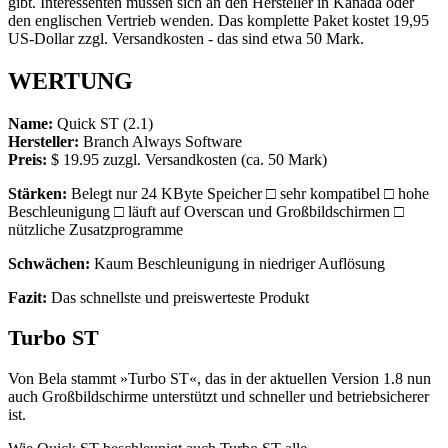
gibt. Interessenten müssen sich an den Hersteller in Kanada oder
den englischen Vertrieb wenden. Das komplette Paket kostet 19,95
US-Dollar zzgl. Versandkosten - das sind etwa 50 Mark.
WERTUNG
Name:
Quick ST (2.1)
Hersteller:
Branch Always Software
Preis:
$ 19.95 zuzgl. Versandkosten (ca. 50 Mark)
Stärken:
Belegt nur 24 KByte Speicher □ sehr kompatibel □ hohe
Beschleunigung □ läuft auf Overscan und Großbildschirmen □
nützliche Zusatzprogramme
Schwächen:
Kaum Beschleunigung in niedriger Auflösung
Fazit:
Das schnellste und preiswerteste Produkt
Turbo ST
Von Bela stammt »Turbo ST«, das in der aktuellen Version 1.8 nun
auch Großbildschirme unterstützt und schneller und betriebsicherer
ist.