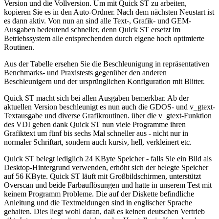
Version und die Vollversion. Um mit Quick ST zu arbeiten,
kopieren Sie es in den Auto-Ordner. Nach dem nächsten Neustart ist
es dann aktiv. Von nun an sind alle Text-, Grafik- und GEM-
Ausgaben bedeutend schneller, denn Quick ST ersetzt im
Betriebssystem alle entsprechenden durch eigene hoch optimierte
Routinen.
Aus der Tabelle ersehen Sie die Beschleunigung in repräsentativen
Benchmarks- und Praxistests gegenüber den anderen
Beschleunigern und der ursprünglichen Konfiguration mit Blitter.
Quick ST macht sich bei allen Ausgaben bemerkbar. Ab der
aktuellen Version beschleunigt es nun auch die GDOS- und v_gtext-
Textausgabe und diverse Grafikroutinen. über die v_gtext-Funktion
des VDI geben dank Quick ST nun viele Programme ihren
Grafiktext um fünf bis sechs Mal schneller aus - nicht nur in
normaler Schriftart, sondern auch kursiv, hell, verkleinert etc.
Quick ST belegt lediglich 24 KByte Speicher - falls Sie ein Bild als
Desktop-Hintergrund verwenden, erhöht sich der belegte Speicher
auf 56 KByte. Quick ST läuft mit Großbildschirmen, unterstützt
Overscan und beide Farbauflösungen und hatte in unserem Test mit
keinem Programm Probleme. Die auf der Diskette befindliche
Anleitung und die Textmeldungen sind in englischer Sprache
gehalten. Dies liegt wohl daran, daß es keinen deutschen Vertrieb