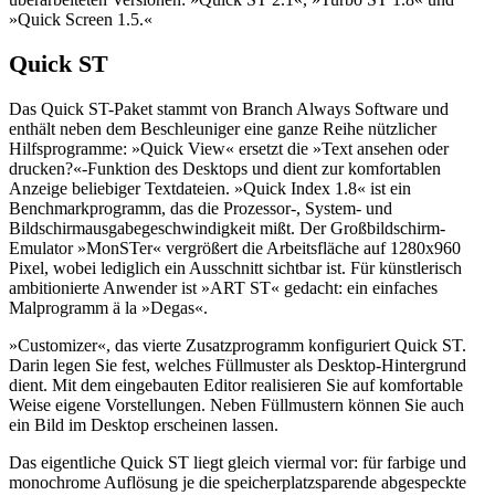
»Quick Screen 1.5.«
Quick ST
Das Quick ST-Paket stammt von Branch Always Software und
enthält neben dem Beschleuniger eine ganze Reihe nützlicher
Hilfsprogramme: »Quick View« ersetzt die »Text ansehen oder
drucken?«-Funktion des Desktops und dient zur komfortablen
Anzeige beliebiger Textdateien. »Quick Index 1.8« ist ein
Benchmarkprogramm, das die Prozessor-, System- und
Bildschirmausgabegeschwindigkeit mißt. Der Großbildschirm-
Emulator »MonSTer« vergrößert die Arbeitsfläche auf 1280x960
Pixel, wobei lediglich ein Ausschnitt sichtbar ist. Für künstlerisch
ambitionierte Anwender ist »ART ST« gedacht: ein einfaches
Malprogramm ä la »Degas«.
»Customizer«, das vierte Zusatzprogramm konfiguriert Quick ST.
Darin legen Sie fest, welches Füllmuster als Desktop-Hintergrund
dient. Mit dem eingebauten Editor realisieren Sie auf komfortable
Weise eigene Vorstellungen. Neben Füllmustern können Sie auch
ein Bild im Desktop erscheinen lassen.
Das eigentliche Quick ST liegt gleich viermal vor: für farbige und
monochrome Auflösung je die speicherplatzsparende abgespeckte