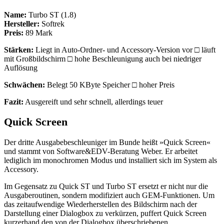
Name:
Turbo ST (1.8)
Hersteller:
Softrek
Preis:
89 Mark
Stärken:
Liegt in Auto-Ordner- und Accessory-Version vor □ läuft
mit Großbildschirm □ hohe Beschleunigung auch bei niedriger
Auflösung
Schwächen:
Belegt 50 KByte Speicher □ hoher Preis
Fazit:
Ausgereift und sehr schnell, allerdings teuer
Quick Screen
Der dritte Ausgabebeschleuniger im Bunde heißt »Quick Screen«
und stammt von Software&EDV-Beratung Weber. Er arbeitet
lediglich im monochromen Modus und installiert sich im System als
Accessory.
Im Gegensatz zu Quick ST und Turbo ST ersetzt er nicht nur die
Ausgaberoutinen, sondern modifiziert auch GEM-Funktionen. Um
das zeitaufwendige Wiederherstellen des Bildschirm nach der
Darstellung einer Dialogbox zu verkürzen, puffert Quick Screen
kurzerhand den von der Dialogbox überschriebenen