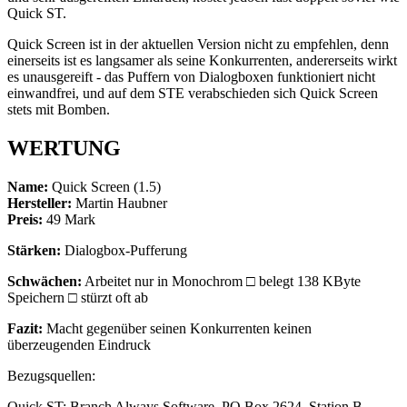
Quick ST.
Quick Screen ist in der aktuellen Version nicht zu empfehlen, denn
einerseits ist es langsamer als seine Konkurrenten, andererseits wirkt
es unausgereift - das Puffern von Dialogboxen funktioniert nicht
einwandfrei, und auf dem STE verabschieden sich Quick Screen
stets mit Bomben.
WERTUNG
Name:
Quick Screen (1.5)
Hersteller:
Martin Haubner
Preis:
49 Mark
Stärken:
Dialogbox-Pufferung
Schwächen:
Arbeitet nur in Monochrom □ belegt 138 KByte
Speichern □ stürzt oft ab
Fazit:
Macht gegenüber seinen Konkurrenten keinen
überzeugenden Eindruck
Bezugsquellen:
Quick ST: Branch Always Software, PO Box 2624, Station B.