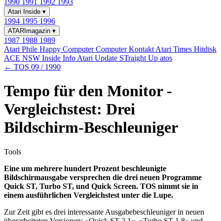
1990
1991
1992
1993
Atari Inside
▾
1994
1995
1996
ATARImagazin
▾
1987
1988
1989
Atari Phile
Happy Computer
Computer Kontakt
Atari Times
Hitdisk
ACE NSW Inside Info
Atari Update
STraight Up
atos
← TOS 09 / 1990
Tempo für den Monitor -
Vergleichstest: Drei
Bildschirm-Beschleuniger
Tools
Eine um mehrere hundert Prozent beschleunigte
Bildschirmausgabe versprechen die drei neuen Programme
Quick ST, Turbo ST, und Quick Screen. TOS nimmt sie in
einem ausführlichen Vergleichstest unter die Lupe.
Zur Zeit gibt es drei interessante Ausgabebeschleuniger in neuen
überarbeiteten Versionen: »Quick ST 2.1«, »Turbo ST 1.8« und