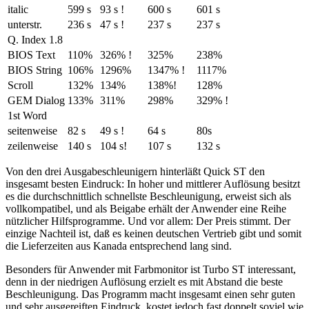
italic
599 s
93 s !
600 s
601 s
unterstr.
236 s
47 s !
237 s
237 s
Q. Index 1.8
BIOS Text
110%
326% !
325%
238%
BIOS String
106%
1296%
1347% !
1117%
Scroll
132%
134%
138%!
128%
GEM Dialog
133%
311%
298%
329% !
1st Word
seitenweise
82 s
49 s !
64 s
80s
zeilenweise
140 s
104 s!
107 s
132 s
Von den drei Ausgabeschleunigern hinterläßt Quick ST den
insgesamt besten Eindruck: In hoher und mittlerer Auflösung besitzt
es die durchschnittlich schnellste Beschleunigung, erweist sich als
vollkompatibel, und als Beigabe erhält der Anwender eine Reihe
nützlicher Hilfsprogramme. Und vor allem: Der Preis stimmt. Der
einzige Nachteil ist, daß es keinen deutschen Vertrieb gibt und somit
die Lieferzeiten aus Kanada entsprechend lang sind.
Besonders für Anwender mit Farbmonitor ist Turbo ST interessant,
denn in der niedrigen Auflösung erzielt es mit Abstand die beste
Beschleunigung. Das Programm macht insgesamt einen sehr guten
und sehr ausgereiften Eindruck, kostet jedoch fast doppelt soviel wie