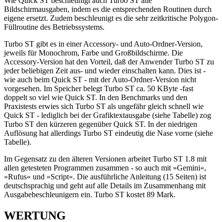
Wie Quick ST beschleunigt auch Turbo ST alle
Bildschirmausgaben, indem es die entsprechenden Routinen durch
eigene ersetzt. Zudem beschleunigt es die sehr zeitkritische Polygon-
Füllroutine des Betriebssystems.
Turbo ST gibt es in einer Accessory- und Auto-Ordner-Version,
jeweils für Monochrom, Farbe und Großbildschirme. Die
Accessory-Version hat den Vorteil, daß der Anwender Turbo ST zu
jeder beliebigen Zeit aus- und wieder einschalten kann. Dies ist -
wie auch beim Quick ST - mit der Auto-Ordner-Version nicht
vorgesehen. Im Speicher belegt Turbo ST ca. 50 KByte -fast
doppelt so viel wie Quick ST. In den Benchmarks und den
Praxistests erwies sich Turbo ST als ungefähr gleich schnell wie
Quick ST - lediglich bei der Grafiktextausgabe (siehe Tabelle) zog
Turbo ST den kürzeren gegenüber Quick ST. In der niedrigen
Auflösung hat allerdings Turbo ST eindeutig die Nase vorne (siehe
Tabelle).
Im Gegensatz zu den älteren Versionen arbeitet Turbo ST 1.8 mit
allen getesteten Programmen zusammen - so auch mit »Gemini«,
»Rufus« und »Script«. Die ausführliche Anleitung (15 Seiten) ist
deutschsprachig und geht auf alle Details im Zusammenhang mit
Ausgabebeschleunigern ein. Turbo ST kostet 89 Mark.
WERTUNG