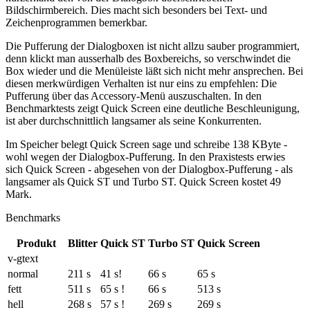
Bildschirmbereich. Dies macht sich besonders bei Text- und
Zeichenprogrammen bemerkbar.
Die Pufferung der Dialogboxen ist nicht allzu sauber programmiert,
denn klickt man ausserhalb des Boxbereichs, so verschwindet die
Box wieder und die Menüleiste läßt sich nicht mehr ansprechen. Bei
diesen merkwürdigen Verhalten ist nur eins zu empfehlen: Die
Pufferung über das Accessory-Menü auszuschalten. In den
Benchmarktests zeigt Quick Screen eine deutliche Beschleunigung,
ist aber durchschnittlich langsamer als seine Konkurrenten.
Im Speicher belegt Quick Screen sage und schreibe 138 KByte -
wohl wegen der Dialogbox-Pufferung. In den Praxistests erwies
sich Quick Screen - abgesehen von der Dialogbox-Pufferung - als
langsamer als Quick ST und Turbo ST. Quick Screen kostet 49
Mark.
Benchmarks
Produkt
Blitter
Quick ST
Turbo ST
Quick Screen
v-gtext
normal
211 s
41 s!
66 s
65 s
fett
511 s
65 s !
66 s
513 s
hell
268 s
57 s !
269 s
269 s