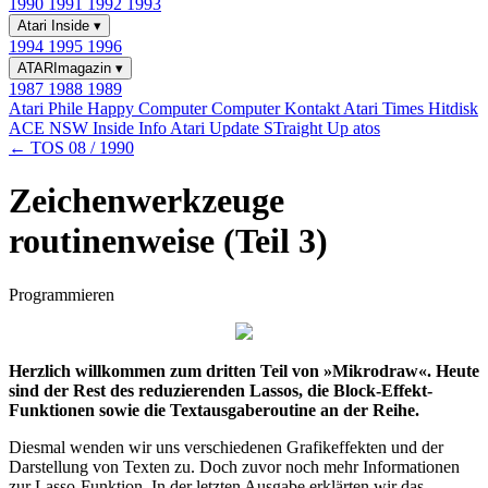
1990
1991
1992
1993
Atari Inside
▾
1994
1995
1996
ATARImagazin
▾
1987
1988
1989
Atari Phile
Happy Computer
Computer Kontakt
Atari Times
Hitdisk
ACE NSW Inside Info
Atari Update
STraight Up
atos
← TOS 08 / 1990
Zeichenwerkzeuge
routinenweise (Teil 3)
Programmieren
Herzlich willkommen zum dritten Teil von »Mikrodraw«. Heute
sind der Rest des reduzierenden Lassos, die Block-Effekt-
Funktionen sowie die Textausgaberoutine an der Reihe.
Diesmal wenden wir uns verschiedenen Grafikeffekten und der
Darstellung von Texten zu. Doch zuvor noch mehr Informationen
zur Lasso-Funktion. In der letzten Ausgabe erklärten wir das