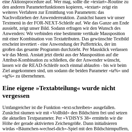
eine Aktionsprocedure auf. Wer mag, sollte die »textart«-Routine zu
den anderen Parameterfunktionen kopieren, »textart« zeigt ein
weiteres Verfahren zur Ermittlung von Parametern: das
Nachvollziehen der Anwenderreaktion. Zunächst bauen wir unser
Textmenü in der FOR-NEXT-Schleife auf. Wie das Ganze am Ende
aussieht, zeigt unser Bild. Sodann erfragen wir den Wunsch des
Anwenders: Wir verbinden eine bestimmte vertikale Mausposition
mit einer Kombination von Textattributen. Das gewünschte Textbild
erscheint invertiert - eine Anwendung der Puffertricks, der im
großen das gesamte Programm durchzieht. Per Mausklick verlassen
wir das Menü. Anstatt jetzt direkt aus der Mausposition auf die
Attribut-Kombination zu schließen, die der Anwender wünscht,
lassen wir die READ-Schleife noch einmal ablaufen - bis wir beim
Ziel angekommen sind, um sodann die beiden Parameter »ta%« und
»tg%« zu übernehmen.
Eine eigene »Textabteilung« wurde nicht
vergessen
Umfangreicher ist die Funktion »text-schreiben« ausgefallen.
Zunächst räumen wir mit »Vollbild« den Bildschirm frei und setzen
die aktuellen Textparameter. Per »VDISYS 38« ermitteln wir die
Höhe der gerade aktivierten Zeichengröße. Dann initialisieren
wirdas »Bäumchen-wechsel-dich«-Spiel mit den Bildschirmpuffern,