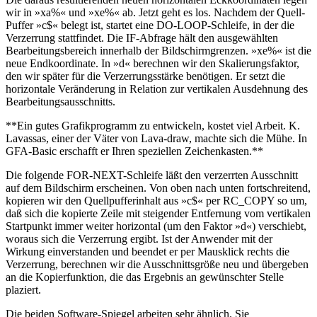
wir in »xa%« und »xe%« ab. Jetzt geht es los. Nachdem der Quell-
Puffer »c$« belegt ist, startet eine DO-LOOP-Schleife, in der die
Verzerrung stattfindet. Die IF-Abfrage hält den ausgewählten
Bearbeitungsbereich innerhalb der Bildschirmgrenzen. »xe%« ist die
neue Endkoordinate. In »d« berechnen wir den Skalierungsfaktor,
den wir später für die Verzerrungsstärke benötigen. Er setzt die
horizontale Veränderung in Relation zur vertikalen Ausdehnung des
Bearbeitungsausschnitts.
**Ein gutes Grafikprogramm zu entwickeln, kostet viel Arbeit. K.
Lavassas, einer der Väter von Lava-draw, machte sich die Mühe. In
GFA-Basic erschafft er Ihren speziellen Zeichenkasten.**
Die folgende FOR-NEXT-Schleife läßt den verzerrten Ausschnitt
auf dem Bildschirm erscheinen. Von oben nach unten fortschreitend,
kopieren wir den Quellpufferinhalt aus »c$« per RC_COPY so um,
daß sich die kopierte Zeile mit steigender Entfernung vom vertikalen
Startpunkt immer weiter horizontal (um den Faktor »d«) verschiebt,
woraus sich die Verzerrung ergibt. Ist der Anwender mit der
Wirkung einverstanden und beendet er per Mausklick rechts die
Verzerrung, berechnen wir die Ausschnittsgröße neu und übergeben
an die Kopierfunktion, die das Ergebnis an gewünschter Stelle
plaziert.
Die beiden Software-Spiegel arbeiten sehr ähnlich. Sie