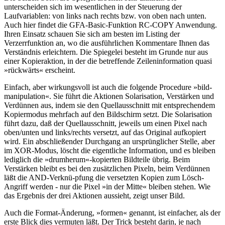
unterscheiden sich im wesentlichen in der Steuerung der
Laufvariablen: von links nach rechts bzw. von oben nach unten.
Auch hier findet die GFA-Basic-Funktion RC-COPY Anwendung.
Ihren Einsatz schauen Sie sich am besten im Listing der
Verzerrfunktion an, wo die ausführlichen Kommentare Ihnen das
Verständnis erleichtern. Die Spiegelei besteht im Grunde nur aus
einer Kopieraktion, in der die betreffende Zeileninformation quasi
»rückwärts« erscheint.
Einfach, aber wirkungsvoll ist auch die folgende Procedure »bild-
manipulation«. Sie führt die Aktionen Solarisation, Verstärken und
Verdünnen aus, indem sie den Quellausschnitt mit entsprechendem
Kopiermodus mehrfach auf den Bildschirm setzt. Die Solarisation
führt dazu, daß der Quellausschnitt, jeweils um einen Pixel nach
oben/unten und links/rechts versetzt, auf das Original aufkopiert
wird. Ein abschließender Durchgang an ursprünglicher Stelle, aber
im XOR-Modus, löscht die eigentliche Information, und es bleiben
lediglich die »drumherum«-kopierten Bildteile übrig. Beim
Verstärken bleibt es bei den zusätzlichen Pixeln, beim Verdünnen
läßt die AND-Verknü-pfung die versetzten Kopien zum Lösch-
Angriff werden - nur die Pixel »in der Mitte« bleiben stehen. Wie
das Ergebnis der drei Aktionen aussieht, zeigt unser Bild.
Auch die Format-Änderung, »formen« genannt, ist einfacher, als der
erste Blick dies vermuten läßt. Der Trick besteht darin, je nach