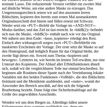
normale Lasso. Die reduzierende Version verfährt ein zweites Mal
auf ähnliche Weise, um eine andere Maske zu erzeugen. Das
Umgrenzungsrechteck setzen wir auf den ansonsten leeren
Bildschirm, kopieren den bereits zum ersten Mal ausmaskierten
Originalausschnitt dort hinein und füllen erneut mit Schwarz.
Wieder setzt ein »PUT«-Befehl die Vorlage im »AND-NOT«-
Modus darüber, und das Ziel ist fast erreicht. In »bild$(2)« befindet
sich nun die Maske, »biId$(3)« enthält nach wie vor das Original.
Wir nähern uns dem Ende: »lasso_kopieren« erledigt den Rest.
Einfach aber wirkungsvoll sorgen zwei »PUT«-Befehlefür ein
maskiertes Erscheinen der Vorlage. Der erste setzt die Maske so auf
den Hintergrund, daß lediglich Raum für das Original bleibt, der
zweite fügt dieses ein. Soweit zum Thema »kopieren und
bewegen«. Letzteres ist, wie bereits im letzten Teil erwähnt, nur eine
Unterart des Kopierens. Der Ablauf aller Effektfunktionen ähnelt
sich, sodaß wir die vergleichbaren Teile nur einmal beschreiben. So
beginnen alle Routinen dieser Sparte nach der Vereinbarung lokaler
Variablen mit den beiden Funktionen »Vollbild«, die den Bildschirm
freiräumt und die Menüleiste ausblendet, und »raster«, womit der
Anwender den Bereich anwählt, auf den sich die folgende
Bearbeitung bezieht. Dann folgt eine Sicherheitsabfrage auf die
Größe des angewählten Ausschnitts.
Wenden wir uns dem Biegen zu. Allerdings fallen unsere
Erläuterungen dazu weniger ausführlich aus, denn ein