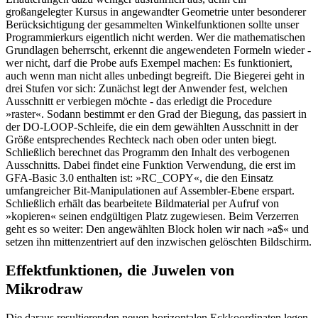
großangelegter Kursus in angewandter Geometrie unter besonderer
Berücksichtigung der gesammelten Winkelfunktionen sollte unser
Programmierkurs eigentlich nicht werden. Wer die mathematischen
Grundlagen beherrscht, erkennt die angewendeten Formeln wieder -
wer nicht, darf die Probe aufs Exempel machen: Es funktioniert,
auch wenn man nicht alles unbedingt begreift. Die Biegerei geht in
drei Stufen vor sich: Zunächst legt der Anwender fest, welchen
Ausschnitt er verbiegen möchte - das erledigt die Procedure
»raster«. Sodann bestimmt er den Grad der Biegung, das passiert in
der DO-LOOP-Schleife, die ein dem gewählten Ausschnitt in der
Größe entsprechendes Rechteck nach oben oder unten biegt.
Schließlich berechnet das Programm den Inhalt des verbogenen
Ausschnitts. Dabei findet eine Funktion Verwendung, die erst im
GFA-Basic 3.0 enthalten ist: »RC_COPY«, die den Einsatz
umfangreicher Bit-Manipulationen auf Assembler-Ebene erspart.
Schließlich erhält das bearbeitete Bildmaterial per Aufruf von
»kopieren« seinen endgültigen Platz zugewiesen. Beim Verzerren
geht es so weiter: Den angewählten Block holen wir nach »a$« und
setzen ihn mittenzentriert auf den inzwischen gelöschten Bildschirm.
Effektfunktionen, die Juwelen von
Mikrodraw
Die daraus resultierenden neuen horizontalen Eckkoordinaten legen