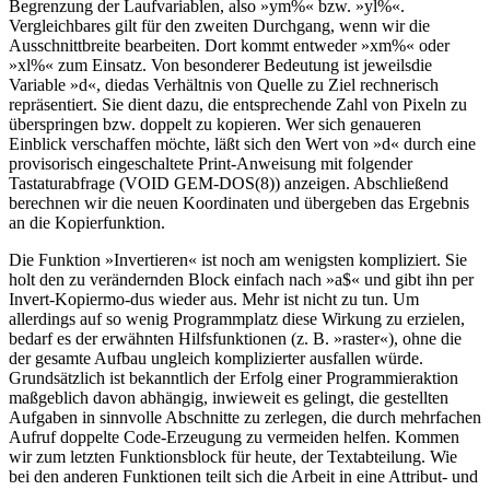
Begrenzung der Laufvariablen, also »ym%« bzw. »yl%«.
Vergleichbares gilt für den zweiten Durchgang, wenn wir die
Ausschnittbreite bearbeiten. Dort kommt entweder »xm%« oder
»xl%« zum Einsatz. Von besonderer Bedeutung ist jeweilsdie
Variable »d«, diedas Verhältnis von Quelle zu Ziel rechnerisch
repräsentiert. Sie dient dazu, die entsprechende Zahl von Pixeln zu
überspringen bzw. doppelt zu kopieren. Wer sich genaueren
Einblick verschaffen möchte, läßt sich den Wert von »d« durch eine
provisorisch eingeschaltete Print-Anweisung mit folgender
Tastaturabfrage (VOID GEM-DOS(8)) anzeigen. Abschließend
berechnen wir die neuen Koordinaten und übergeben das Ergebnis
an die Kopierfunktion.
Die Funktion »Invertieren« ist noch am wenigsten kompliziert. Sie
holt den zu verändernden Block einfach nach »a$« und gibt ihn per
Invert-Kopiermo-dus wieder aus. Mehr ist nicht zu tun. Um
allerdings auf so wenig Programmplatz diese Wirkung zu erzielen,
bedarf es der erwähnten Hilfsfunktionen (z. B. »raster«), ohne die
der gesamte Aufbau ungleich komplizierter ausfallen würde.
Grundsätzlich ist bekanntlich der Erfolg einer Programmieraktion
maßgeblich davon abhängig, inwieweit es gelingt, die gestellten
Aufgaben in sinnvolle Abschnitte zu zerlegen, die durch mehrfachen
Aufruf doppelte Code-Erzeugung zu vermeiden helfen. Kommen
wir zum letzten Funktionsblock für heute, der Textabteilung. Wie
bei den anderen Funktionen teilt sich die Arbeit in eine Attribut- und