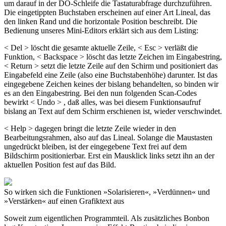
um darauf in der DO-Schleife die Tastaturabfrage durchzuführen.
Die eingetippten Buchstaben erscheinen auf einer Art Lineal, das
den linken Rand und die horizontale Position beschreibt. Die
Bedienung unseres Mini-Editors erklärt sich aus dem Listing:
< Del > löscht die gesamte aktuelle Zeile, < Esc > verläßt die
Funktion, < Backspace > löscht das letzte Zeichen im Eingabestring,
< Return > setzt die letzte Zeile auf den Schirm und positioniert das
Eingabefeld eine Zeile (also eine Buchstabenhöhe) darunter. Ist das
eingegebene Zeichen keines der bislang behandelten, so binden wir
es an den Eingabestring. Bei den nun folgenden Scan-Codes
bewirkt < Undo > , daß alles, was bei diesem Funktionsaufruf
bislang an Text auf dem Schirm erschienen ist, wieder verschwindet.
< Help > dagegen bringt die letzte Zeile wieder in den
Bearbeitungsrahmen, also auf das Lineal. Solange die Maustasten
ungedrückt bleiben, ist der eingegebene Text frei auf dem
Bildschirm positionierbar. Erst ein Mausklick links setzt ihn an der
aktuellen Position fest auf das Bild.
So wirken sich die Funktionen »Solarisieren«, »Verdünnen« und
»Verstärken« auf einen Grafiktext aus
Soweit zum eigentlichen Programmteil. Als zusätzliches Bonbon