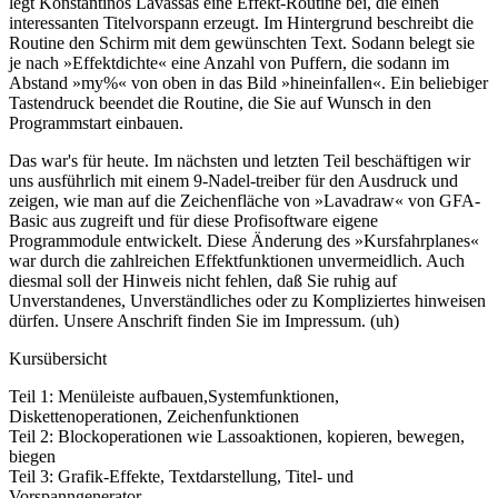
legt Konstantinos Lavassas eine Effekt-Routine bei, die einen
interessanten Titelvorspann erzeugt. Im Hintergrund beschreibt die
Routine den Schirm mit dem gewünschten Text. Sodann belegt sie
je nach »Effektdichte« eine Anzahl von Puffern, die sodann im
Abstand »my%« von oben in das Bild »hineinfallen«. Ein beliebiger
Tastendruck beendet die Routine, die Sie auf Wunsch in den
Programmstart einbauen.
Das war's für heute. Im nächsten und letzten Teil beschäftigen wir
uns ausführlich mit einem 9-Nadel-treiber für den Ausdruck und
zeigen, wie man auf die Zeichenfläche von »Lavadraw« von GFA-
Basic aus zugreift und für diese Profisoftware eigene
Programmodule entwickelt. Diese Änderung des »Kursfahrplanes«
war durch die zahlreichen Effektfunktionen unvermeidlich. Auch
diesmal soll der Hinweis nicht fehlen, daß Sie ruhig auf
Unverstandenes, Unverständliches oder zu Kompliziertes hinweisen
dürfen. Unsere Anschrift finden Sie im Impressum. (uh)
Kursübersicht
Teil 1: Menüleiste aufbauen,Systemfunktionen,
Diskettenoperationen, Zeichenfunktionen
Teil 2: Blockoperationen wie Lassoaktionen, kopieren, bewegen,
biegen
Teil 3: Grafik-Effekte, Textdarstellung, Titel- und
Vorspanngenerator