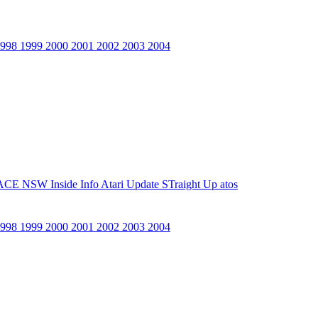
1998
1999
2000
2001
2002
2003
2004
ACE NSW Inside Info
Atari Update
STraight Up
atos
1998
1999
2000
2001
2002
2003
2004