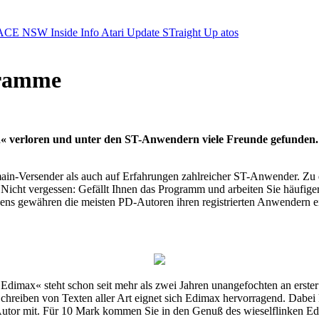
ACE NSW Inside Info
Atari Update
STraight Up
atos
gramme
« verloren und unter den ST-Anwendern viele Freunde gefunden. T
ain-Versender als auch auf Erfahrungen zahlreicher ST-Anwender. Zu 
t. Nicht vergessen: Gefällt Ihnen das Programm und arbeiten Sie häuf
gens gewähren die meisten PD-Autoren ihren registrierten Anwendern e
Edimax« steht schon seit mehr als zwei Jahren unangefochten an erster
Schreiben von Texten aller Art eignet sich Edimax hervorragend. Dabei
 Autor mit. Für 10 Mark kommen Sie in den Genuß des wieselflinken Edit