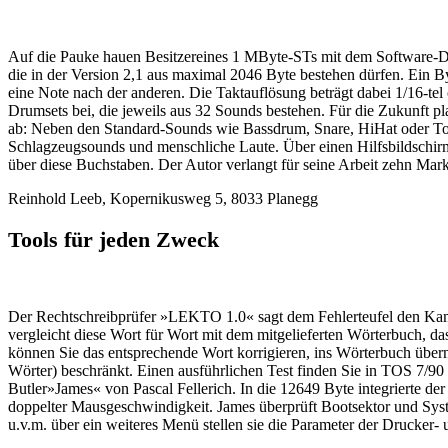
Auf die Pauke hauen Besitzereines 1 MByte-STs mit dem Software-
die in der Version 2,1 aus maximal 2046 Byte bestehen dürfen. Ein B
eine Note nach der anderen. Die Taktauflösung beträgt dabei 1/16-te
Drumsets bei, die jeweils aus 32 Sounds bestehen. Für die Zukunft p
ab: Neben den Standard-Sounds wie Bassdrum, Snare, HiHat oder Toms
Schlagzeugsounds und menschliche Laute. Über einen Hilfsbildschir
über diese Buchstaben. Der Autor verlangt für seine Arbeit zehn Mar
Reinhold Leeb, Kopernikusweg 5, 8033 Planegg
Tools für jeden Zweck
Der Rechtschreibprüfer »LEKTO 1.0« sagt dem Fehlerteufel den Kam
vergleicht diese Wort für Wort mit dem mitgelieferten Wörterbuch, da
können Sie das entsprechende Wort korrigieren, ins Wörterbuch über
Wörter) beschränkt. Einen ausführlichen Test finden Sie in TOS 7/90
Butler»James« von Pascal Fellerich. In die 12649 Byte integrierte de
doppelter Mausgeschwindigkeit. James überprüft Bootsektor und Syste
u.v.m. über ein weiteres Menü stellen sie die Parameter der Drucker-