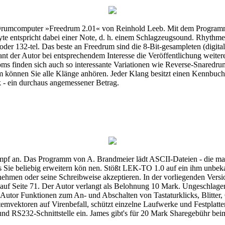
Drumcomputer »Freedrum 2.01« von Reinhold Leeb. Mit dem Programm 
yte entspricht dabei einer Note, d. h. einem Schlagzeugsound. Rhythme
l oder 132-tel. Das beste an Freedrum sind die 8-Bit-gesampleten (dig
lant der Autor bei entsprechendem Interesse die Veröffentlichung weit
 finden sich auch so interessante Variationen wie Reverse-Snaredrum
m können Sie alle Klänge anhören. Jeder Klang besitzt einen Kennbuc
k - ein durchaus angemessener Betrag.
pf an. Das Programm von A. Brandmeier lädt ASCII-Dateien - die max
s Sie beliebig erweitern kön nen. Stößt LEK-TO 1.0 auf ein ihm unbeka
nehmen oder seine Schreibweise akzeptieren. In der vorliegenden Vers
 auf Seite 71. Der Autor verlangt als Belohnung 10 Mark. Ungeschlagen
r Autor Funktionen zum An- und Abschalten von Tastaturklicks, Blitter,
mvektoren auf Virenbefall, schützt einzelne Laufwerke und Festplatten
 und RS232-Schnittstelle ein. James gibt's für 20 Mark Sharegebühr bei