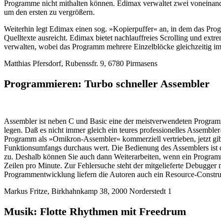
Programme nicht mithalten können. Edimax verwaltet zwei voneinand
um den ersten zu vergrößern.
Weiterhin legt Edimax einen sog. »Kopierpuffer« an, in dem das Pro
Quelltexte ausreicht. Edimax bietet nachlauffreies Scrolling und ext
verwalten, wobei das Programm mehrere Einzelblöcke gleichzeitig im 
Matthias Pfersdorf, Rubenssfr. 9, 6780 Pirmasens
Programmieren: Turbo schneller Assembler
Assembler ist neben C und Basic eine der meistverwendeten Programmi
legen. Daß es nicht immer gleich ein teures professionelles Assemb
Programm als »Omikron-Assembler« kommerziell vertrieben, jetzt gibt
Funktionsumfangs durchaus wert. Die Bedienung des Assemblers ist d
zu. Deshalb können Sie auch dann Weiterarbeiten, wenn ein Program
Zeilen pro Minute. Zur Fehlersuche steht der mitgelieferte Debugge
Programmentwicklung liefern die Autoren auch ein Resource-Construc
Markus Fritze, Birkhahnkamp 38, 2000 Norderstedt 1
Musik: Flotte Rhythmen mit Freedrum