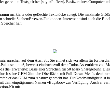
er getrennte Textspeicher (sog. »Puffer«). Besitzer eines Computers
gramm markierte oder gelöschte Textblöcke ablegt. Die maximale Größe
rem schnelle Suchen/Ersetzen-Funktionen. Interessant sind auch die Blo
Speicher hält.
ersprachen auf dem Atari ST. Sie eignet sich vor allem für fortgesch
ler-Paket sein muß, beweist eindrucksvoll der »Turbo-Assembler« von 
's die (erweiterte) Basis aller Sprachen für 50 Mark Sharegebühr. Di
urch seine GEM-ähnliche Oberfläche mit Pull-Down-Menüs denkbar einf
mfehler das GEM zum Absturz gebracht hat. DieGeschwindigkeit ist be
r mit dem einprägsamen Namen »Bugaboo« zur Verfügung. Auch er verric
tion-Kit mit.