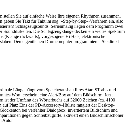
stellen Sie auf einfache Weise Ihre eigenen Rhythmen zusammen,
n geben Sie Takt für Takt im sog. »Step-by-Step«-Verfahren ein, also
italisierten) Schlagzeugsounds. Serienmäßig liegen dem Programm zwei
erer Sounddisketten. Die Schlagzeugklänge decken ein weites Spektrum
s (Klänge rückwärts), vorgezogene Hi Hats, elektronische
hstaben. Den eigentlichen Drumcomputer programmieren Sie direkt
imale Länge hängt vom Speicherausbau Ihres Atari ST ab - und
nntes Wort, erscheint eine Alert-Box auf dem Bildschirm. Jetzt
ion ist der Umfang des Wörterbuchs auf 32000 Zeichen (ca. 4100
 auf Platz Eins der PD-Accessory-Hitliste rangiert der Desktop-
 Glockenton bei verfehlter Dialogbox, invertiertem Bildschirm und
partitionen gegen Schreibzugriffe, aktiviert einen Bildschirmschoner
m Autor.