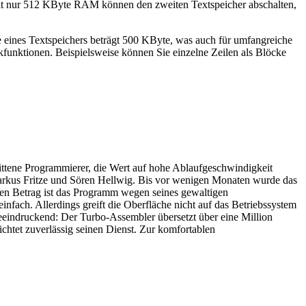
 mit nur 512 KByte RAM können den zweiten Textspeicher abschalten,
 eines Textspeichers beträgt 500 KByte, was auch für umfangreiche
ckfunktionen. Beispielsweise können Sie einzelne Zeilen als Blöcke
rittene Programmierer, die Wert auf hohe Ablaufgeschwindigkeit
Markus Fritze und Sören Hellwig. Bis vor wenigen Monaten wurde das
esen Betrag ist das Programm wegen seines gewaltigen
ach. Allerdings greift die Oberfläche nicht auf das Betriebssystem
eindruckend: Der Turbo-Assembler übersetzt über eine Million
htet zuverlässig seinen Dienst. Zur komfortablen