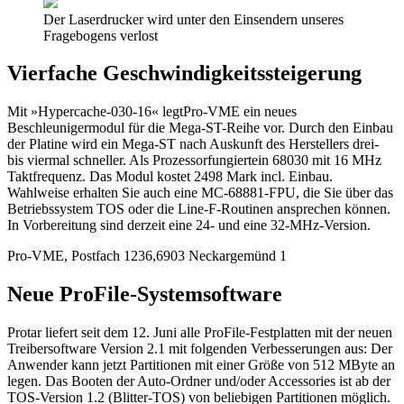
Der Laserdrucker wird unter den Einsendern unseres
Fragebogens verlost
Vierfache Geschwindigkeitssteigerung
Mit »Hypercache-030-16« legtPro-VME ein neues
Beschleunigermodul für die Mega-ST-Reihe vor. Durch den Einbau
der Platine wird ein Mega-ST nach Auskunft des Herstellers drei-
bis viermal schneller. Als Prozessorfungiertein 68030 mit 16 MHz
Taktfrequenz. Das Modul kostet 2498 Mark incl. Einbau.
Wahlweise erhalten Sie auch eine MC-68881-FPU, die Sie über das
Betriebssystem TOS oder die Line-F-Routinen ansprechen können.
In Vorbereitung sind derzeit eine 24- und eine 32-MHz-Version.
Pro-VME, Postfach 1236,6903 Neckargemünd 1
Neue ProFile-Systemsoftware
Protar liefert seit dem 12. Juni alle ProFile-Festplatten mit der neuen
Treibersoftware Version 2.1 mit folgenden Verbesserungen aus: Der
Anwender kann jetzt Partitionen mit einer Größe von 512 MByte an
legen. Das Booten der Auto-Ordner und/oder Accessories ist ab der
TOS-Version 1.2 (Blitter-TOS) von beliebigen Partitionen möglich.