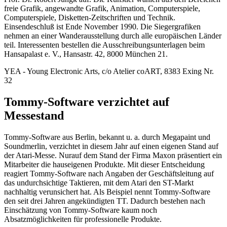
freie Grafik, angewandte Grafik, Animation, Computerspiele,
Computerspiele, Disketten-Zeitschriften und Technik.
Einsendeschluß ist Ende November 1990. Die Siegergrafiken
nehmen an einer Wanderausstellung durch alle europäischen Länder
teil. Interessenten bestellen die Ausschreibungsunterlagen beim
Hansapalast e. V., Hansastr. 42, 8000 München 21.
YEA - Young Electronic Arts, c/o Atelier coART, 8383 Exing Nr.
32
Tommy-Software verzichtet auf
Messestand
Tommy-Software aus Berlin, bekannt u. a. durch Megapaint und
Soundmerlin, verzichtet in diesem Jahr auf einen eigenen Stand auf
der Atari-Messe. Nurauf dem Stand der Firma Maxon präsentiert ein
Mitarbeiter die hauseigenen Produkte. Mit dieser Entscheidung
reagiert Tommy-Software nach Angaben der Geschäftsleitung auf
das undurchsichtige Taktieren, mit dem Atari den ST-Markt
nachhaltig verunsichert hat. Als Beispiel nennt Tommy-Software
den seit drei Jahren angekündigten TT. Dadurch bestehen nach
Einschätzung von Tommy-Software kaum noch
Absatzmöglichkeiten für professionelle Produkte.