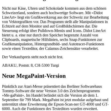
Nicht nur Käse, Uhren und Schokolade kommen aus dem schönen
Schweizerland, sondern auch hochwertige Software. Mit »Didot
LineArt« liegt ein Grafikwerkzeug aus der Schweiz zur Bearbeitung
von Vektorgrafiken vor. Das Programm stellt alle Manipulationen in
Echtzeit auf dem Monitor und auf Großbildschirmen dar. Die
Steuerung erfolgt über Pulldown-Menüs und Icons. Didot LineArt
bietet u. a. eine nur durch den Speicher begrenzte Anzahl von
Clipboards, magnetische Hilfslinien, sechs Snap-Funktionen zur
Grafikmanipulation, Hintergrundbild- und Autotracer-Funktionen
sowie einen Texteditor, der Calamus-Zeichensätze verarbeitet.
Der Verkaufspreis steht noch nicht fest.
ABAKU, Poststr. 8, CH-5300 Turgi
Neue MegaPaint-Version
Pünktlich zur Atari-Messe präsentiert das Berliner Softwarehaus
Tommy-Software die neue Version 3.0 des Zeichenprogramms
»Me-gaPaint«. Im Handel befindet sich die Version ab dem 1.
September für 799 Mark. MegaPaint ist jetzt modular aufgebaut und
unterstützt ohne Erweiterung die Epson-Scan-ner GT-4000 und GT-
6000. Auch die Funktionen des Texteditors wurden erweitert.