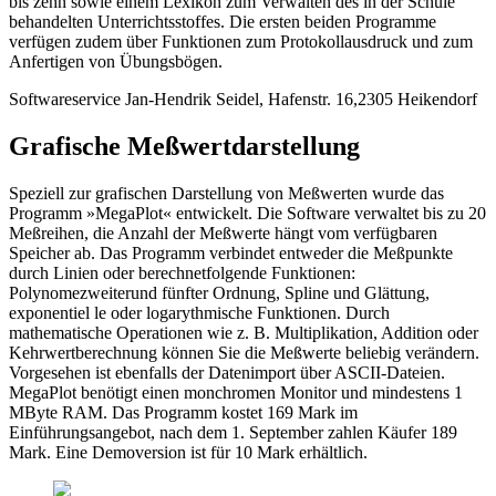
bis zehn sowie einem Lexikon zum Verwalten des in der Schule
behandelten Unterrichtsstoffes. Die ersten beiden Programme
verfügen zudem über Funktionen zum Protokollausdruck und zum
Anfertigen von Übungsbögen.
Softwareservice Jan-Hendrik Seidel, Hafenstr. 16,2305 Heikendorf
Grafische Meßwertdarstellung
Speziell zur grafischen Darstellung von Meßwerten wurde das
Programm »MegaPlot« entwickelt. Die Software verwaltet bis zu 20
Meßreihen, die Anzahl der Meßwerte hängt vom verfügbaren
Speicher ab. Das Programm verbindet entweder die Meßpunkte
durch Linien oder berechnetfolgende Funktionen:
Polynomezweiterund fünfter Ordnung, Spline und Glättung,
exponentiel le oder logarythmische Funktionen. Durch
mathematische Operationen wie z. B. Multiplikation, Addition oder
Kehrwertberechnung können Sie die Meßwerte beliebig verändern.
Vorgesehen ist ebenfalls der Datenimport über ASCII-Dateien.
MegaPlot benötigt einen monchromen Monitor und mindestens 1
MByte RAM. Das Programm kostet 169 Mark im
Einführungsangebot, nach dem 1. September zahlen Käufer 189
Mark. Eine Demoversion ist für 10 Mark erhältlich.