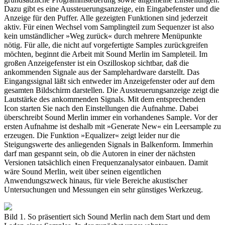
Dazu gibt es eine Aussteuerungsanzeige, ein Eingabefenster und die
Anzeige für den Puffer. Alle gezeigten Funktionen sind jederzeit
aktiv. Für einen Wechsel vom Samplingteil zum Sequenzer ist also
kein umständlicher »Weg zurück« durch mehrere Menüpunkte
nötig. Für alle, die nicht auf vorgefertigte Samples zurückgreifen
möchten, beginnt die Arbeit mit Sound Merlin im Sampleteil. Im
großen Anzeigefenster ist ein Oszilloskop sichtbar, daß die
ankommenden Signale aus der Samplehardware darstellt. Das
Eingangssignal läßt sich entweder im Anzeigefenster oder auf dem
gesamten Bildschirm darstellen. Die Aussteuerungsanzeige zeigt die
Lautstärke des ankommenden Signals. Mit dem entsprechenden
Icon starten Sie nach den Einstellungen die Aufnahme. Dabei
überschreibt Sound Merlin immer ein vorhandenes Sample. Vor der
ersten Aufnahme ist deshalb mit »Generate New« ein Leersample zu
erzeugen. Die Funktion »Equalizer« zeigt leider nur die
Steigungswerte des anliegenden Signals in Balkenform. Immerhin
darf man gespannt sein, ob die Autoren in einer der nächsten
Versionen tatsächlich einen Frequenzanalysator einbauen. Damit
wäre Sound Merlin, weit über seinen eigentlichen
Anwendungszweck hinaus, für viele Bereiche akustischer
Untersuchungen und Messungen ein sehr günstiges Werkzeug.
Bild 1. So präsentiert sich Sound Merlin nach dem Start und dem