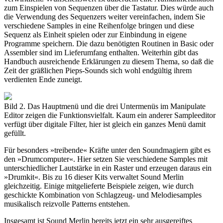
zum Einspielen von Sequenzen über die Tastatur. Dies würde auch
die Verwendung des Sequenzers weiter vereinfachen, indem Sie
verschiedene Samples in eine Reihenfolge bringen und diese
Sequenz als Einheit spielen oder zur Einbindung in eigene
Programme speichern. Die dazu benötigten Routinen in Basic oder
Assembler sind im Lieferumfang enthalten. Weiterhin gibt das
Handbuch ausreichende Erklärungen zu diesem Thema, so daß die
Zeit der gräßlichen Pieps-Sounds sich wohl endgültig ihrem
verdienten Ende zuneigt.
Bild 2. Das Hauptmenü und die drei Untermenüs im Manipulate
Editor zeigen die Funktionsvielfalt. Kaum ein anderer Sampleeditor
verfügt über digitale Filter, hier ist gleich ein ganzes Menü damit
gefüllt.
Für besonders »treibende« Kräfte unter den Soundmagiern gibt es
den »Drumcomputer«. Hier setzen Sie verschiedene Samples mit
unterschiedlicher Lautstärke in ein Raster und erzeugen daraus ein
»Drumkit«. Bis zu 16 dieser Kits verwaltet Sound Merlin
gleichzeitig. Einige mitgelieferte Beispiele zeigen, wie durch
geschickte Kombination von Schlagzeug- und Melodiesamples
musikalisch reizvolle Patterns entstehen.
Insgesamt ist Sound Merlin bereits jetzt ein sehr ausgereiftes