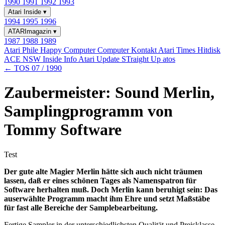
1990
1991
1992
1993
Atari Inside
▾
1994
1995
1996
ATARImagazin
▾
1987
1988
1989
Atari Phile
Happy Computer
Computer Kontakt
Atari Times
Hitdisk
ACE NSW Inside Info
Atari Update
STraight Up
atos
← TOS 07 / 1990
Zaubermeister: Sound Merlin,
Samplingprogramm von
Tommy Software
Test
Der gute alte Magier Merlin hätte sich auch nicht träumen
lassen, daß er eines schönen Tages als Namenspatron für
Software herhalten muß. Doch Merlin kann beruhigt sein: Das
auserwählte Programm macht ihm Ehre und setzt Maßstäbe
für fast alle Bereiche der Samplebearbeitung.
Fertige Sampler in der unterschiedlichsten Qualität und Preisklasse