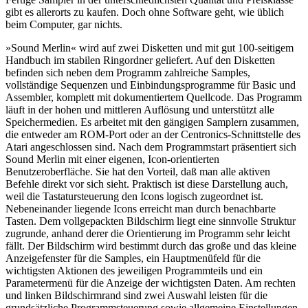
gibt es allerorts zu kaufen. Doch ohne Software geht, wie üblich
beim Computer, gar nichts.
»Sound Merlin« wird auf zwei Disketten und mit gut 100-seitigem
Handbuch im stabilen Ringordner geliefert. Auf den Disketten
befinden sich neben dem Programm zahlreiche Samples,
vollständige Sequenzen und Einbindungsprogramme für Basic und
Assembler, komplett mit dokumentiertem Quellcode. Das Programm
läuft in der hohen und mittleren Auflösung und unterstützt alle
Speichermedien. Es arbeitet mit den gängigen Samplern zusammen,
die entweder am ROM-Port oder an der Centronics-Schnittstelle des
Atari angeschlossen sind. Nach dem Programmstart präsentiert sich
Sound Merlin mit einer eigenen, Icon-orientierten
Benutzeroberfläche. Sie hat den Vorteil, daß man alle aktiven
Befehle direkt vor sich sieht. Praktisch ist diese Darstellung auch,
weil die Tastatursteuerung den Icons logisch zugeordnet ist.
Nebeneinander liegende Icons erreicht man durch benachbarte
Tasten. Dem vollgepackten Bildschirm liegt eine sinnvolle Struktur
zugrunde, anhand derer die Orientierung im Programm sehr leicht
fällt. Der Bildschirm wird bestimmt durch das große und das kleine
Anzeigefenster für die Samples, ein Hauptmenüfeld für die
wichtigsten Aktionen des jeweiligen Programmteils und ein
Parametermenü für die Anzeige der wichtigsten Daten. Am rechten
und linken Bildschirmrand sind zwei Auswahl leisten für die
grundsätzliche Programmsteuerung sowie allgemeine Einstellungen.