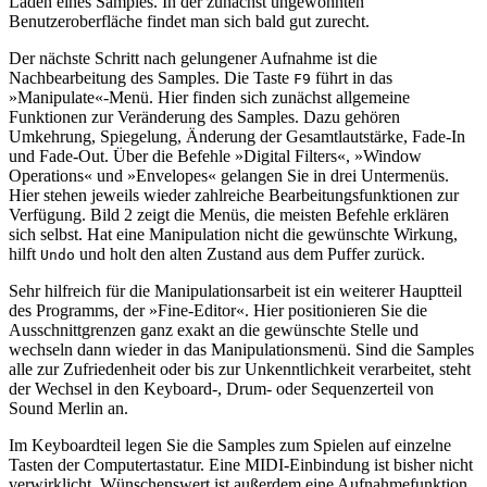
Laden eines Samples. In der zunächst ungewohnten
Benutzeroberfläche findet man sich bald gut zurecht.
Der nächste Schritt nach gelungener Aufnahme ist die
Nachbearbeitung des Samples. Die Taste
führt in das
F9
»Manipulate«-Menü. Hier finden sich zunächst allgemeine
Funktionen zur Veränderung des Samples. Dazu gehören
Umkehrung, Spiegelung, Änderung der Gesamtlautstärke, Fade-In
und Fade-Out. Über die Befehle »Digital Filters«, »Window
Operations« und »Envelopes« gelangen Sie in drei Untermenüs.
Hier stehen jeweils wieder zahlreiche Bearbeitungsfunktionen zur
Verfügung. Bild 2 zeigt die Menüs, die meisten Befehle erklären
sich selbst. Hat eine Manipulation nicht die gewünschte Wirkung,
hilft
und holt den alten Zustand aus dem Puffer zurück.
Undo
Sehr hilfreich für die Manipulationsarbeit ist ein weiterer Hauptteil
des Programms, der »Fine-Editor«. Hier positionieren Sie die
Ausschnittgrenzen ganz exakt an die gewünschte Stelle und
wechseln dann wieder in das Manipulationsmenü. Sind die Samples
alle zur Zufriedenheit oder bis zur Unkenntlichkeit verarbeitet, steht
der Wechsel in den Keyboard-, Drum- oder Sequenzerteil von
Sound Merlin an.
Im Keyboardteil legen Sie die Samples zum Spielen auf einzelne
Tasten der Computertastatur. Eine MIDI-Einbindung ist bisher nicht
verwirklicht. Wünschenswert ist außerdem eine Aufnahmefunktion