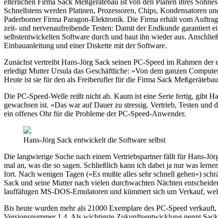
elterlichen Firma Sack Meßgerätebau ist von den Plänen ihres Sohne
Schnellstens werden Platinen, Prozessoren, Chips, Kondensatoren u
Paderborner Firma Paragon-Elektronik. Die Firma erhält vom Auftragg
zeit- und nervenaufreibende Testen: Damit der Endkunde garantiert ei
selbstentwickelten Software durch und baut ihn wieder aus. Anschlie
Einbauanleitung und einer Diskette mit der Software.
Zunächst vertreibt Hans-Jörg Sack seinen PC-Speed im Rahmen der el
erledigt Mutter Ursula das Geschäftliche: »Von dem ganzen Computer
Heute ist sie für den als Freiberufler für die Firma Sack Meßgeräteba
Die PC-Speed-Welle reißt nicht ab. Kaum ist eine Serie fertig, gibt
gewachsen ist. »Das war auf Dauer zu stressig. Vertrieb, Testen und
ein offenes Ohr für die Probleme der PC-Speed-Anwender.
Hans-Jörg Sack entwickelt die Software selbst
Die langwierige Suche nach einem Vertriebspartner fällt für Hans-Jör
mal an, was die so sagen. Schließlich kann ich dabei ja nur was ler
fort. Nach wenigen Tagen (»Es mußte alles sehr schnell gehen«) schr
Sack und seine Mutter nach vielen durchwachten Nächten entscheiden.
lauffähigen MS-DOS-Emulatoren und kümmert sich um Verkauf, weltw
Bis heute wurden mehr als 21000 Exemplare des PC-Speed verkauft, d
Versionsnummer 1.4. Als wichtigste Zukunftsentwicklung nennt Sack d