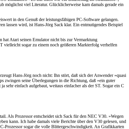
ub möglichst viel Literatur. Glücklicherweise kam damals gerade ein
reiswert in den Genuß der leistungsfähigen PC-Software gelangen.
n lassen wird, ist Hans-Jörg Sack klar. Ein entmutigendes Beispiel
 hat Atari seinen Emulator nicht bis zur Vermarktung
T vielleicht sogar zu einem noch größeren Markterfolg verhelfen
rzeugt Hans-Jörg noch nicht: Ihn stört, daß sich der Anwender »quasi
s zwingen seine Überlegungen in die Richtung, daß »ein guter
 sehr einfach aufgebaut, weitaus einfacher als der ST. Sogar ein C
tail. Als Prozessor entscheidet sich Sack für den NEC V30. »Wegen
eben kann. Ich habe damals viele Berichte über den V30 gelesen, und
C-Prozessor sogar die volle Blittergeschwindigkeit. An Grafikkarten