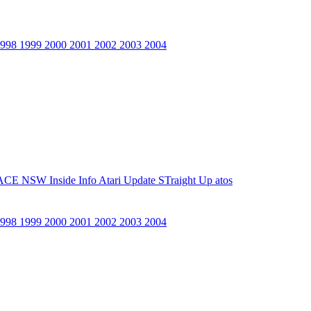
1998
1999
2000
2001
2002
2003
2004
ACE NSW Inside Info
Atari Update
STraight Up
atos
1998
1999
2000
2001
2002
2003
2004