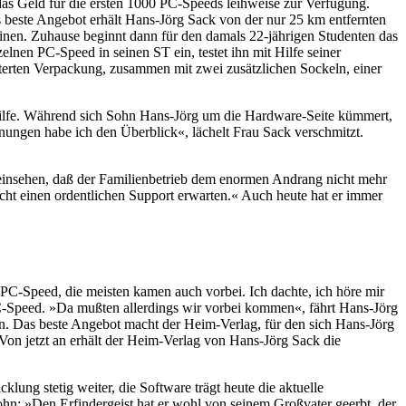
as Geld für die ersten 1000 PC-Speeds leihweise zur Verfügung.
beste Angebot erhält Hans-Jörg Sack von der nur 25 km entfernten
tinen. Zuhause beginnt dann für den damals 22-jährigen Studenten das
lnen PC-Speed in seinen ST ein, testet ihn mit Hilfe seiner
sterten Verpackung, zusammen mit zwei zusätzlichen Sockeln, einer
 Hilfe. Während sich Sohn Hans-Jörg um die Hardware-Seite kümmert,
ungen habe ich den Überblick«, lächelt Frau Sack verschmitzt.
r einsehen, daß der Familienbetrieb dem enormen Andrang nicht mehr
echt einen ordentlichen Support erwarten.« Auch heute hat er immer
 PC-Speed, die meisten kamen auch vorbei. Ich dachte, ich höre mir
 PC-Speed. »Da mußten allerdings wir vorbei kommen«, fährt Hans-Jörg
in. Das beste Angebot macht der Heim-Verlag, für den sich Hans-Jörg
Von jetzt an erhält der Heim-Verlag von Hans-Jörg Sack die
ng stetig weiter, die Software trägt heute die aktuelle
ohn: »Den Erfindergeist hat er wohl von seinem Großvater geerbt, der