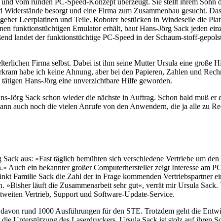
s und vom runden PC-Speed-Konzept überzeugt. Sie stellt ihrem Sohn d
nd Widerstände besorgt und eine Firma zum Zusammenbau gesucht. Das 
eber Leerplatinen und Teile. Roboter bestücken in Windeseile die Pla
nen funktionstüchtigen Emulator erhält, baut Hans-Jörg Sack jeden einze
ßend landet der funktionstüchtige PC-Speed in der Schaum-stoff-gepol
terlichen Firma selbst. Dabei ist ihm seine Mutter Ursula eine große
kram habe ich keine Ahnung, aber bei den Papieren, Zahlen und Rechn
u tätigen Hans-Jörg eine unverzichtbare Hilfe geworden.
 Hans-Jörg Sack schon wieder die nächste in Auftrag. Schon bald muß e
 dann auch noch die vielen Anrufe von den Anwendern, die ja alle zu R
g Sack aus: »Fast täglich bemühten sich verschiedene Vertriebe um den
nen.« Auch ein bekannter großer Computerhersteller zeigt Interesse am
änkt Familie Sack die Zahl der in Frage kommenden Vertriebspartner e
 »Bisher läuft die Zusammenarbeit sehr gut«, verrät mir Ursula Sack. 
eiten Vertrieb, Support und Software-Update-Service.
avon rund 1000 Ausführungen für den STE. Trotzdem geht die Entwicklu
ie Unterstützung des Laserdruckers. Ursula Sack ist stolz auf ihren S