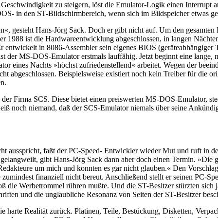
eschwindigkeit zu steigern, löst die Emulator-Logik einen Interrupt 
S- in den ST-Bildschirmbereich, wenn sich im Bildspeicher etwas geä
«, gesteht Hans-Jörg Sack. Doch er gibt nicht auf. Um den gesamten Em
r 1988 ist die Hardwareentwicklung abgeschlossen, in langen Nächte
r entwickelt in 8086-Assembler sein eigenes BIOS (geräteabhängiger T
ist der MS-DOS-Emulator erstmals lauffähig. Jetzt beginnt eine lange,
ator eines Nachts »höchst zufriedenstellend« arbeitet. Wegen der bee
abgeschlossen. Beispielsweise existiert noch kein Treiber für die orig
en.
ige der Firma SCS. Diese bietet einen preiswerten MS-DOS-Emulator, s
ls weiß noch niemand, daß der SCS-Emulator niemals über seine Ankün
dacht ausspricht, faßt der PC-Speed- Entwickler wieder Mut und ruft 
gelangweilt, gibt Hans-Jörg Sack dann aber doch einen Termin. »Die gla
lle Redakteure um mich und konnten es gar nicht glauben.« Den Vorsch
 zumindest finanziell nicht bereut. Anschließend stellt er seinen PC-Spe
roß die Werbetrommel rühren mußte. Und die ST-Besitzer stürzten sich 
riften und die unglaubliche Resonanz von Seiten der ST-Besitzer beschl
e harte Realität zurück. Platinen, Teile, Bestückung, Disketten, Verpa