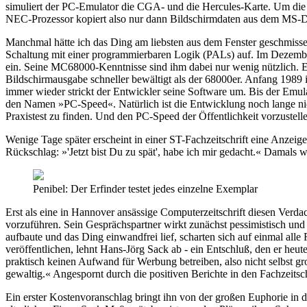
simuliert der PC-Emulator die CGA- und die Hercules-Karte. Um die G
NEC-Prozessor kopiert also nur dann Bildschirmdaten aus dem MS-DO
Manchmal hätte ich das Ding am liebsten aus dem Fenster geschmissen
Schaltung mit einer programmierbaren Logik (PALs) auf. Im Dezembe
ein. Seine MC68000-Kenntnisse sind ihm dabei nur wenig nützlich. E
Bildschirmausgabe schneller bewältigt als der 68000er. Anfang 1989 
immer wieder strickt der Entwickler seine Software um. Bis der Emul
den Namen »PC-Speed«. Natürlich ist die Entwicklung noch lange nicht 
Praxistest zu finden. Und den PC-Speed der Öffentlichkeit vorzustell
Wenige Tage später erscheint in einer ST-Fachzeitschrift eine Anze
Rückschlag: »'Jetzt bist Du zu spät', habe ich mir gedacht.« Dama
Penibel: Der Erfinder testet jedes einzelne Exemplar
Erst als eine in Hannover ansässige Computerzeitschrift diesen Ver
vorzuführen. Sein Gesprächspartner wirkt zunächst pessimistisch und 
aufbaute und das Ding einwandfrei lief, scharten sich auf einmal a
veröffentlichen, lehnt Hans-Jörg Sack ab - ein Entschluß, den er heute
praktisch keinen Aufwand für Werbung betreiben, also nicht selbst g
gewaltig.« Angespornt durch die positiven Berichte in den Fachzeitsch
Ein erster Kostenvoranschlag bringt ihn von der großen Euphorie in di