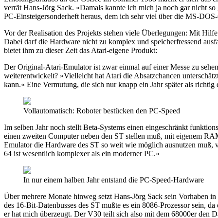
verrät Hans-Jörg Sack. »Damals kannte ich mich ja noch gar nicht so
PC-Einsteigersonderheft heraus, dem ich sehr viel über die MS-DO
Vor der Realisation des Projekts stehen viele Überlegungen: Mit Hilf
Dabei darf die Hardware nicht zu komplex und speicherfressend ausfa
bietet ihm zu dieser Zeit das Atari-eigene Produkt:
Der Original-Atari-Emulator ist zwar einmal auf einer Messe zu sehe
weiterentwickelt? »Vielleicht hat Atari die Absatzchancen unterschä
kann.« Eine Vermutung, die sich nur knapp ein Jahr später als richtig 
Vollautomatisch: Roboter bestücken den PC-Speed
Im selben Jahr noch stellt Beta-Systems einen eingeschränkt funktio
einen zweiten Computer neben den ST stellen muß, mit eigenem RAM 
Emulator die Hardware des ST so weit wie möglich ausnutzen muß, vor
64 ist wesentlich komplexer als ein moderner PC.«
In nur einem halben Jahr entstand die PC-Speed-Hardware
Über mehrere Monate hinweg setzt Hans-Jörg Sack sein Vorhaben in 
des 16-Bit-Datenbusses des ST mußte es ein 8086-Prozessor sein, da
er hat mich überzeugt. Der V30 teilt sich also mit dem 68000er den 