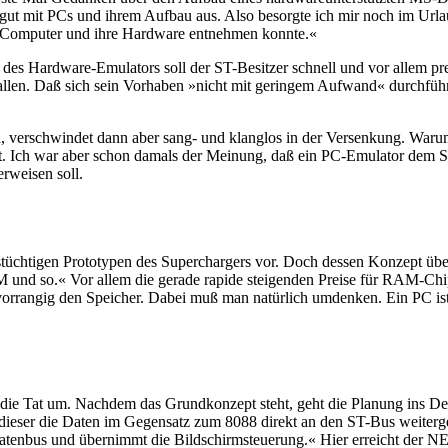
 gut mit PCs und ihrem Aufbau aus. Also besorgte ich mir noch im Urla
S-Computer und ihre Hardware entnehmen konnte.«
e des Hardware-Emulators soll der ST-Besitzer schnell und vor allem p
llen. Daß sich sein Vorhaben »nicht mit geringem Aufwand« durchführe
n, verschwindet dann aber sang- und klanglos in der Versenkung. Warum
tzt. Ich war aber schon damals der Meinung, daß ein PC-Emulator dem S
erweisen soll.
nstüchtigen Prototypen des Superchargers vor. Doch dessen Konzept übe
und so.« Vor allem die gerade rapide steigenden Preise für RAM-Chip
rangig den Speicher. Dabei muß man natürlich umdenken. Ein PC ist ja
die Tat um. Nachdem das Grundkonzept steht, geht die Planung ins De
 dieser die Daten im Gegensatz zum 8088 direkt an den ST-Bus weiterg
Datenbus und übernimmt die Bildschirmsteuerung.« Hier erreicht der NE