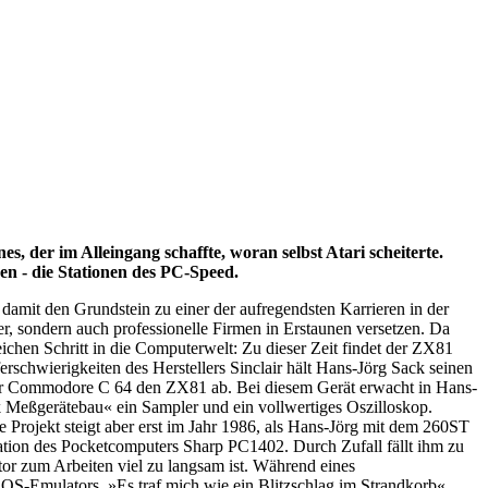
, der im Alleingang schaffte, woran selbst Atari scheiterte.
en - die Stationen des PC-Speed.
 damit den Grundstein zu einer der aufregendsten Karrieren in der
er, sondern auch professionelle Firmen in Erstaunen versetzen. Da
eichen Schritt in die Computerwelt: Zu dieser Zeit findet der ZX81
rschwierigkeiten des Herstellers Sinclair hält Hans-Jörg Sack seinen
 der Commodore C 64 den ZX81 ab. Bei diesem Gerät erwacht in Hans-
k Meßgerätebau« ein Sampler und ein vollwertiges Oszilloskop.
 Projekt steigt aber erst im Jahr 1986, als Hans-Jörg mit dem 260ST
tion des Pocketcomputers Sharp PC1402. Durch Zufall fällt ihm zu
tor zum Arbeiten viel zu langsam ist. Während eines
S-Emulators. »Es traf mich wie ein Blitzschlag im Strandkorb«,