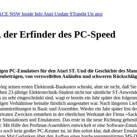
ACE NSW Inside Info
Atari Update
STraight Up
atos
, der Erfinder des PC-Speed
higen PC-Emulators für den Atari ST. Und die Geschichte des Mannes
onenbeträgen, von verzweifelten Anläufen und schweren Rückschläg
g seinen ersten Elektronik-Baukasten schenkt, ahnt sie nicht, daß Sie
schen 23-jährige Elektrotechnik-Student nicht nur sämtliche ST-Anwend
zu sehr eingeschränkt sind, wagt er bereits ein Jahr später den folgenr
n Verhältnisse beinahe fürstlich ausgestattet war. Nach längeren Liefe
grammierübungen in Basic und Assembler. Wieder ein Jahr später löst
ivaten Zwecken entstehen in der elterlichen Werkstatt der Firma »Sac
r Simulationen und Emulatoren. Das erste in die neue Richtung gehende
it Hilfe des Profimat-Assemblers entwickelt er eine Software-Emula
noch kein großer PC-Kenner ist, ist ihm sofort klar, daß dieser Emula
rste Mal Gedanken über den Aufbau eines hardwareunterstützten MS-DO