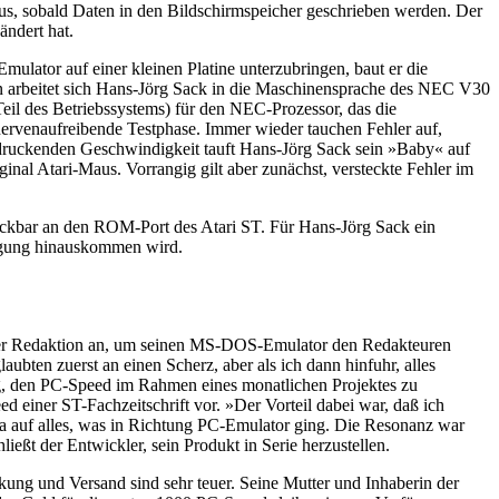
aus, sobald Daten in den Bildschirmspeicher geschrieben werden. Der
ndert hat.
ulator auf einer kleinen Platine unterzubringen, baut er die
n arbeitet sich Hans-Jörg Sack in die Maschinensprache des NEC V30
eil des Betriebssystems) für den NEC-Prozessor, das die
 nervenaufreibende Testphase. Immer wieder tauchen Fehler auf,
indruckenden Geschwindigkeit tauft Hans-Jörg Sack sein »Baby« auf
inal Atari-Maus. Vorrangig gilt aber zunächst, versteckte Fehler im
teckbar an den ROM-Port des Atari ST. Für Hans-Jörg Sack ein
digung hinauskommen wird.
in der Redaktion an, um seinen MS-DOS-Emulator den Redakteuren
ubten zuerst an einen Scherz, aber als ich dann hinfuhr, alles
lag, den PC-Speed im Rahmen eines monatlichen Projektes zu
ed einer ST-Fachzeitschrift vor. »Der Vorteil dabei war, daß ich
ja auf alles, was in Richtung PC-Emulator ging. Die Resonanz war
ießt der Entwickler, sein Produkt in Serie herzustellen.
ckung und Versand sind sehr teuer. Seine Mutter und Inhaberin der