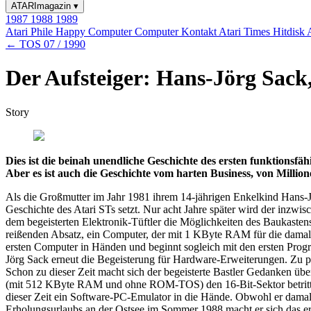
ATARImagazin
▾
1987
1988
1989
Atari Phile
Happy Computer
Computer Kontakt
Atari Times
Hitdisk
← TOS 07 / 1990
Der Aufsteiger: Hans-Jörg Sack
Story
Dies ist die beinah unendliche Geschichte des ersten funktionsfä
Aber es ist auch die Geschichte vom harten Business, von Milli
Als die Großmutter im Jahr 1981 ihrem 14-jährigen Enkelkind Hans-Jör
Geschichte des Atari STs setzt. Nur acht Jahre später wird der inzwi
dem begeisterten Elektronik-Tüftler die Möglichkeiten des Baukastens 
reißenden Absatz, ein Computer, der mit 1 KByte RAM für die damalige
ersten Computer in Händen und beginnt sogleich mit den ersten Pro
Jörg Sack erneut die Begeisterung für Hardware-Erweiterungen. Zu pr
Schon zu dieser Zeit macht sich der begeisterte Bastler Gedanken übe
(mit 512 KByte RAM und ohne ROM-TOS) den 16-Bit-Sektor betritt: M
dieser Zeit ein Software-PC-Emulator in die Hände. Obwohl er damals 
Erholungsurlaubs an der Ostsee im Sommer 1988 macht er sich das e