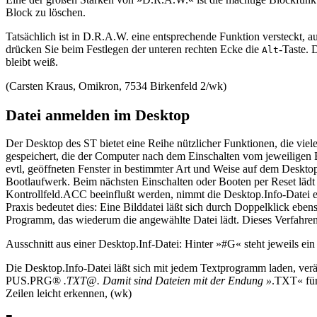
Block zu löschen.
Tatsächlich ist in D.R.A.W. eine entsprechende Funktion versteckt, 
drücken Sie beim Festlegen der unteren rechten Ecke die
-Taste. 
Alt
bleibt weiß.
(Carsten Kraus, Omikron, 7534 Birkenfeld 2/wk)
Datei anmelden im Desktop
Der Desktop des ST bietet eine Reihe nützlicher Funktionen, die vie
gespeichert, die der Computer nach dem Einschalten vom jeweiligen B
evtl, geöffneten Fenster in bestimmter Art und Weise auf dem Deskt
Bootlaufwerk. Beim nächsten Einschalten oder Booten per Reset lädt 
Kontrollfeld.ACC beeinflußt werden, nimmt die Desktop.Info-Datei e
Praxis bedeutet dies: Eine Bilddatei läßt sich durch Doppelklick eb
Programm, das wiederum die angewählte Datei lädt. Dieses Verfahren 
Ausschnitt aus einer Desktop.Inf-Datei: Hinter »#G« steht jeweils ei
Die Desktop.Info-Datei läßt sich mit jedem Textprogramm laden, ver
PUS.PRG®
.TXT@. Damit sind Dateien mit der Endung »
.TXT« für
Zeilen leicht erkennen, (wk)