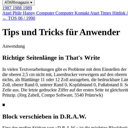
ATARImagazin
▾
1987
1988
1989
Atari Phile
Happy Computer
Computer Kontakt
Atari Times
Hitdisk
← TOS 06 / 1990
Tips und Tricks für Anwender
Anwendung
Richtige Seitenlänge in That's Write
In vielen Textverarbeitungen gibt es Probleme mit dem Einstellen der
die oberen 2,5 cm nicht mit, Laserdrucker verweigern auf den oberen 
nichts, als Blattlänge 11 oder 12 Zoll anzugeben, die bedruckbare Läng
Zoll, oberer Rand 0, unterer Rand 0, Kopfabstand 0, Fußabstand 0. Sch
Zeile aus. Die letzte gedruckte Ziffer auf der ersten Seite ist gleichz
Prinzip. (Jörg Zabell, Compo Software, 5540 Prüm/wk)
■
Block verschieben in D.R.A.W.
Eine der großen Stärken von »D.R.A.W.« ist die mächtige Blockfunkt