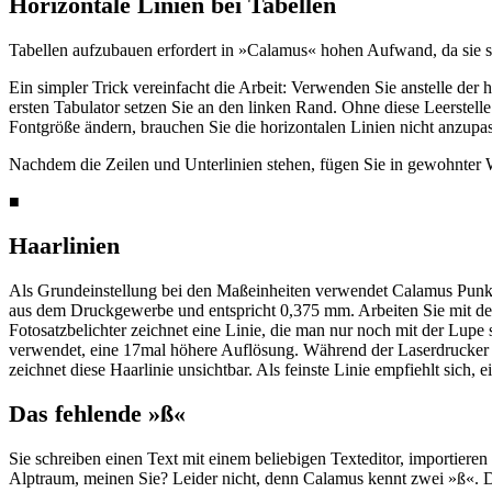
Horizontale Linien bei Tabellen
Tabellen aufzubauen erfordert in »Calamus« hohen Aufwand, da sie s
Ein simpler Trick vereinfacht die Arbeit: Verwenden Sie anstelle der
ersten Tabulator setzen Sie an den linken Rand. Ohne diese Leerstell
Fontgröße ändern, brauchen Sie die horizontalen Linien nicht anzupass
Nachdem die Zeilen und Unterlinien stehen, fügen Sie in gewohnter Wei
■
Haarlinien
Als Grundeinstellung bei den Maßeinheiten verwendet Calamus Punkt
aus dem Druckgewerbe und entspricht 0,375 mm. Arbeiten Sie mit den
Fotosatzbelichter zeichnet eine Linie, die man nur noch mit der Lupe
verwendet, eine 17mal höhere Auflösung. Während der Laserdrucker au
zeichnet diese Haarlinie unsichtbar. Als feinste Linie empfiehlt sich,
Das fehlende »ß«
Sie schreiben einen Text mit einem beliebigen Texteditor, importieren
Alptraum, meinen Sie? Leider nicht, denn Calamus kennt zwei »ß«. 