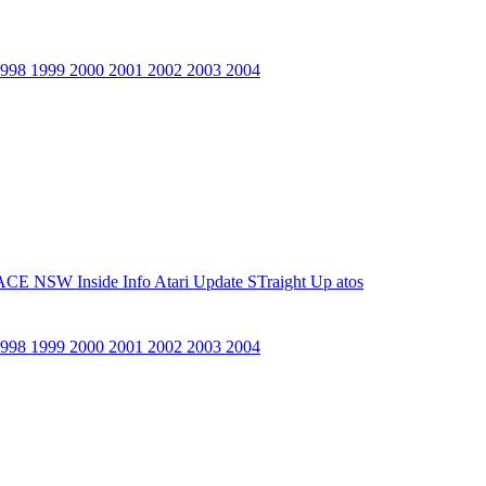
1998
1999
2000
2001
2002
2003
2004
ACE NSW Inside Info
Atari Update
STraight Up
atos
1998
1999
2000
2001
2002
2003
2004