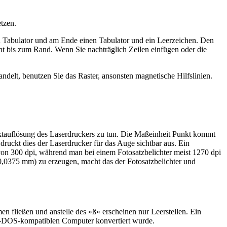
tzen.
nen Tabulator und am Ende einen Tabulator und ein Leerzeichen. Den
cht bis zum Rand. Wenn Sie nachträglich Zeilen einfügen oder die
andelt, benutzen Sie das Raster, ansonsten magnetische Hilfslinien.
ktauflösung des Laserdruckers zu tun. Die Maßeinheit Punkt kommt
uckt dies der Laserdrucker für das Auge sichtbar aus. Ein
 von 300 dpi, während man bei einem Fotosatzbelichter meist 1270 dpi
(0,0375 mm) zu erzeugen, macht das der Fotosatzbelichter und
en fließen und anstelle des »ß« erscheinen nur Leerstellen. Ein
MS-DOS-kompatiblen Computer konvertiert wurde.