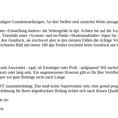
endigen Grundeinstellungen. An drei Stellen sind zunächst Werte anzu
r »Einstellung ändern« die Seitengröße in dpi. Achten Sie auf die Au
n. Ebenfalls unter »System« und im Punkt »Skalenmaßstäbe« legen Sie di
en Ausdruck, sie erschwert aber in den meisten Fällen die richtige Vo
zeichnetes Bild mit einem 180 dpi-Treiber erscheint beim Ausdruck um
nd Anwender - egal, ob Einsteiger oder Profi - aufgepasst! Wir such
 oder lang sein. Ein angemessenes Honorar gibt es für Ihre Veröffentl
gen wir gute Beiträge nicht nach Länge.
 ST zusammenhängt. Das muß keine Superroutine sein, eine genial prog
ohnung für Ihren abgedruckten Beitrag richtet sich nach dessen Qualit
ie an:
ten