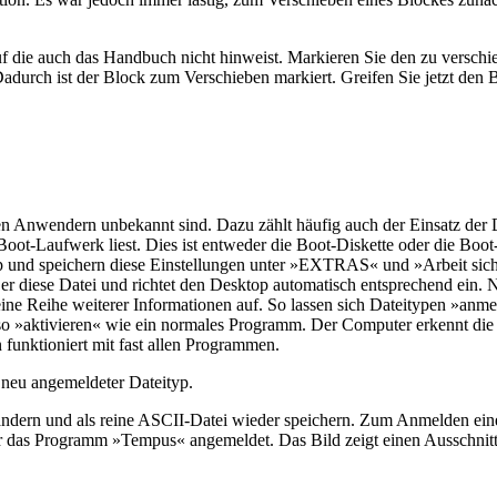
auf die auch das Handbuch nicht hinweist. Markieren Sie den zu versc
Dadurch ist der Block zum Verschieben markiert. Greifen Sie jetzt den 
len Anwendern unbekannt sind. Dazu zählt häufig auch der Einsatz der 
oot-Laufwerk liest. Dies ist entweder die Boot-Diskette oder die Boot
op und speichern diese Einstellungen unter »EXTRAS« und »Arbeit sich
er diese Datei und richtet den Desktop automatisch entsprechend ein. 
ine Reihe weiterer Informationen auf. So lassen sich Dateitypen »anm
enso »aktivieren« wie ein normales Programm. Der Computer erkennt die
funktioniert mit fast allen Programmen.
n neu angemeldeter Dateityp.
ändern und als reine ASCII-Datei wieder speichern. Zum Anmelden ein
 das Programm »Tempus« angemeldet. Das Bild zeigt einen Ausschnitt a