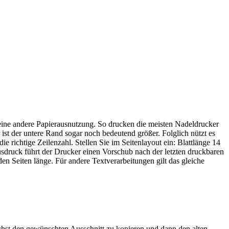
r eine andere Papierausnutzung. So drucken die meisten Nadeldrucker
ist der untere Rand sogar noch bedeutend größer. Folglich nützt es
ie richtige Zeilenzahl. Stellen Sie im Seitenlayout ein: Blattlänge 14
 Ausdruck führt der Drucker einen Vorschub nach der letzten druckbaren
nden Seiten länge. Für andere Textverarbeitungen gilt das gleiche
chst den gewünschten Ausschnitt zu kopieren und dann den alten