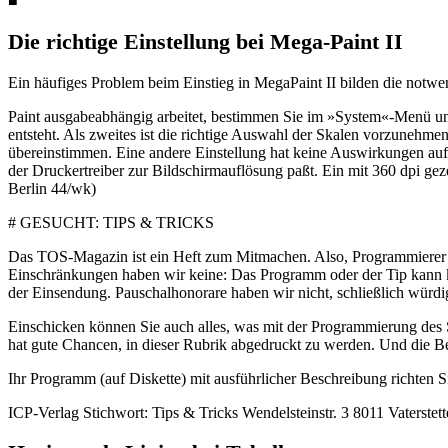
■
Die richtige Einstellung bei Mega-Paint II
Ein häufiges Problem beim Einstieg in MegaPaint II bilden die notw
Paint ausgabeabhängig arbeitet, bestimmen Sie im »System«-Menü unte
entsteht. Als zweites ist die richtige Auswahl der Skalen vorzunehme
übereinstimmen. Eine andere Einstellung hat keine Auswirkungen auf d
der Druckertreiber zur Bildschirmauflösung paßt. Ein mit 360 dpi ge
Berlin 44/wk)
# GESUCHT: TIPS & TRICKS
Das TOS-Magazin ist ein Heft zum Mitmachen. Also, Programmierer u
Einschränkungen haben wir keine: Das Programm oder der Tip kann kurz
der Einsendung. Pauschalhonorare haben wir nicht, schließlich würdi
Einschicken können Sie auch alles, was mit der Programmierung des
hat gute Chancen, in dieser Rubrik abgedruckt zu werden. Und die Bel
Ihr Programm (auf Diskette) mit ausführlicher Beschreibung richten S
ICP-Verlag Stichwort: Tips & Tricks Wendelsteinstr. 3 8011 Vaterstet