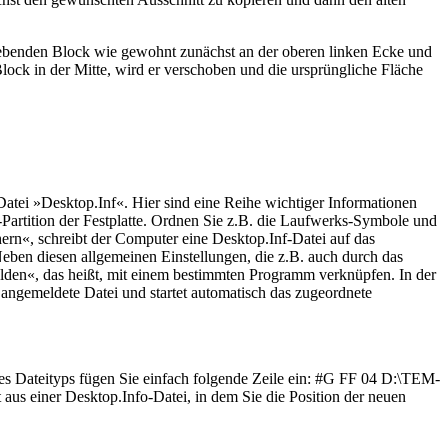
hiebenden Block wie gewohnt zunächst an der oberen linken Ecke und
Block in der Mitte, wird er verschoben und die ursprüngliche Fläche
Datei »Desktop.Inf«. Hier sind eine Reihe wichtiger Informationen
-Partition der Festplatte. Ordnen Sie z.B. die Laufwerks-Symbole und
ern«, schreibt der Computer eine Desktop.Inf-Datei auf das
Neben diesen allgemeinen Einstellungen, die z.B. auch durch das
elden«, das heißt, mit einem bestimmten Programm verknüpfen. In der
 angemeldete Datei und startet automatisch das zugeordnete
es Dateityps fügen Sie einfach folgende Zeile ein: #G FF 04 D:\TEM-
us einer Desktop.Info-Datei, in dem Sie die Position der neuen