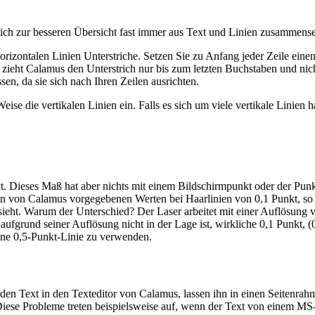
ich zur besseren Übersicht fast immer aus Text und Linien zusammense
 horizontalen Linien Unterstriche. Setzen Sie zu Anfang jeder Zeile ei
e zieht Calamus den Unterstrich nur bis zum letzten Buchstaben und ni
en, da sie sich nach Ihren Zeilen ausrichten.
se die vertikalen Linien ein. Falls es sich um viele vertikale Linien h
. Dieses Maß hat aber nichts mit einem Bildschirmpunkt oder der Pun
 von Calamus vorgegebenen Werten bei Haarlinien von 0,1 Punkt, so dr
 sieht. Warum der Unterschied? Der Laser arbeitet mit einer Auflösung
fgrund seiner Auflösung nicht in der Lage ist, wirkliche 0,1 Punkt, 
 eine 0,5-Punkt-Linie zu verwenden.
 den Text in den Texteditor von Calamus, lassen ihn in einen Seitenrahm
Diese Probleme treten beispielsweise auf, wenn der Text von einem 