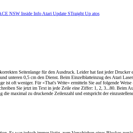
ACE NSW Inside Info
Atari Update
STraight Up
atos
 korrekten Seitenlange für den Ausdruck. Leider hat fast jeder Drucke
und unteren 0,5 cm den Dienst. Beim Einzelblatteinzug des Atari Laser 
e ist oft weniger. Für »That's Write« ermitteln Sie auf folgende Weise d
reiben Sie jetzt im Text in jede Zeile eine Ziffer: 1, 2, 3...80. Beim
eitig die maximal zu druckende Zeilenzahl und entspricht der einzustelle
ion. Es war jedoch immer lästig, zum Verschieben eines Blockes zunä