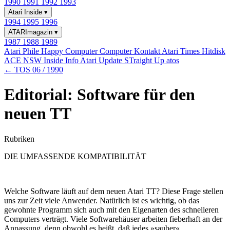
1990
1991
1992
1993
Atari Inside
▾
1994
1995
1996
ATARImagazin
▾
1987
1988
1989
Atari Phile
Happy Computer
Computer Kontakt
Atari Times
Hitdisk
ACE NSW Inside Info
Atari Update
STraight Up
atos
← TOS 06 / 1990
Editorial: Software für den
neuen TT
Rubriken
DIE UMFASSENDE KOMPATIBILITÄT
Welche Software läuft auf dem neuen Atari TT? Diese Frage stellen
uns zur Zeit viele Anwender. Natürlich ist es wichtig, ob das
gewohnte Programm sich auch mit den Eigenarten des schnelleren
Computers verträgt. Viele Softwarehäuser arbeiten fieberhaft an der
Anpassung, denn obwohl es heißt, daß jedes »sauber«