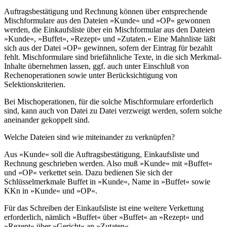
Auftragsbestätigung und Rechnung können über entsprechende
Mischformulare aus den Dateien »Kunde« und »OP« gewonnen
werden, die Einkaufsliste über ein Mischformular aus den Dateien
»Kunde«, »Buffet«, »Rezept« und »Zutaten.« Eine Mahnliste läßt
sich aus der Datei »OP« gewinnen, sofern der Eintrag für bezahlt
fehlt. Mischformulare sind briefähnliche Texte, in die sich Merkmal-
Inhalte übernehmen lassen, ggf. auch unter Einschluß von
Rechenoperationen sowie unter Berücksichtigung von
Selektionskriterien.
Bei Mischoperationen, für die solche Mischformulare erforderlich
sind, kann auch von Datei zu Datei verzweigt werden, sofern solche
aneinander gekoppelt sind.
Welche Dateien sind wie miteinander zu verknüpfen?
Aus »Kunde« soll die Auftragsbestätigung, Einkaufsliste und
Rechnung geschrieben werden. Also muß »Kunde« mit »Buffet«
und »OP« verkettet sein. Dazu bedienen Sie sich der
Schlüsselmerkmale Buffet in »Kunde«, Name in »Buffet« sowie
KKn in »Kunde« und »OP«.
Für das Schreiben der Einkaufsliste ist eine weitere Verkettung
erforderlich, nämlich »Buffet« über »Buffet« an »Rezept« und
»Rezept« über »Gericht« an »Zutaten«.