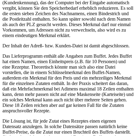
(Kundenkennung), das der Computer bei der Eingabe automatisch
vergibt, können Sie den Speicherbedarf erheblich reduzieren. Es soll
die ersten sieben Zeichen des Nachnamens, einen Bindestrich und
die Postleitzahl enthalten. So kann später sowohl nach dem Namen
als auch der PLZ gesucht werden. Dieses Merkmal darf nur einmal
Vorkommen, um Adressen nicht zu verwechseln, also wird es zu
einem eindeutigen Merkmal erklärt.
Der Inhalt der Adreß- bzw. Kunden-Datei ist damit abgeschlossen.
Das Lieferprogramm enthält alle Angaben zum Buffet. Jedes Buffet
hat einen Namen, einen Einheitspreis (z.B. für 10 Personen) und
eine Rezeptur. Theoretisch könnte man sich also eine Datei
vorstellen, die in einem Schlüsselmerkmal den Buffet-Namen,
außerdem ein Merkmal für den Preis und ein mehrzeiliges Merkmal
für die einzelnen Zutaten enthält. In der Praxis scheitert das daran,
daß ein Mehrfachmerkmal bei Adimens maximal 18 Zeilen enthalten
kann, denn mehr passen nicht auf eine Maskenseite (Karteiseite) und
ein solches Merkmal kann auch nicht über mehrere Seiten gehen.
Diese 18 Zeilen reichen aber auf gar keinen Fall für die Zutaten
anspruchsvoller Rezepte.
Die Lösung ist, für jede Zutat eines Rezeptes einen eigenen
Datensatz anzulegen. In solche Datensätze passen natürlich keine
Buffet-Preise, da die Zutat nur einen Bruchteil des Buffets darstellt.