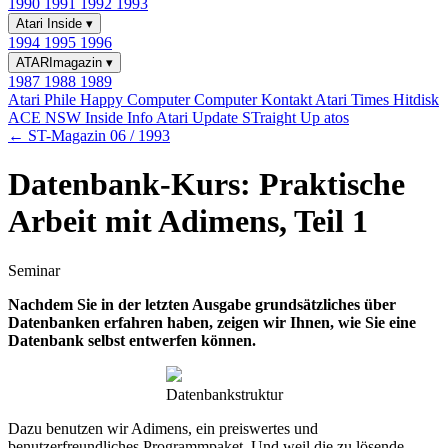
1990
1991
1992
1993
Atari Inside
▾
1994
1995
1996
ATARImagazin
▾
1987
1988
1989
Atari Phile
Happy Computer
Computer Kontakt
Atari Times
Hitdisk
ACE NSW Inside Info
Atari Update
STraight Up
atos
← ST-Magazin 06 / 1993
Datenbank-Kurs: Praktische
Arbeit mit Adimens, Teil 1
Seminar
Nachdem Sie in der letzten Ausgabe grundsätzliches über
Datenbanken erfahren haben, zeigen wir Ihnen, wie Sie eine
Datenbank selbst entwerfen können.
Datenbankstruktur
Dazu benutzen wir Adimens, ein preiswertes und
benutzerfreundliches Programmpaket. Und weil die zu lösende