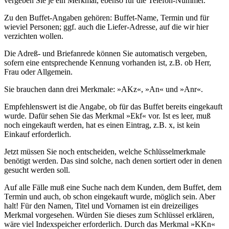
vergeben Sie je ein Merkmal, ebenso für die Telefon-Nummer.
Zu den Buffet-Angaben gehören: Buffet-Name, Termin und für
wieviel Personen; ggf. auch die Liefer-Adresse, auf die wir hier
verzichten wollen.
Die Adreß- und Briefanrede können Sie automatisch vergeben,
sofern eine entsprechende Kennung vorhanden ist, z.B. ob Herr,
Frau oder Allgemein.
Sie brauchen dann drei Merkmale: »AKz«, »An« und »Anr«.
Empfehlenswert ist die Angabe, ob für das Buffet bereits eingekauft
wurde. Dafür sehen Sie das Merkmal »Ekf« vor. Ist es leer, muß
noch eingekauft werden, hat es einen Eintrag, z.B. x, ist kein
Einkauf erforderlich.
Jetzt müssen Sie noch entscheiden, welche Schlüsselmerkmale
benötigt werden. Das sind solche, nach denen sortiert oder in denen
gesucht werden soll.
Auf alle Fälle muß eine Suche nach dem Kunden, dem Buffet, dem
Termin und auch, ob schon eingekauft wurde, möglich sein. Aber
halt! Für den Namen, Titel und Vornamen ist ein dreizeiliges
Merkmal vorgesehen. Würden Sie dieses zum Schlüssel erklären,
wäre viel Indexspeicher erforderlich. Durch das Merkmal »KKn«