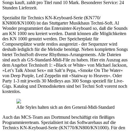
Songs kauft, zahlt pro Titel rund 10 Mark. Besonderer Service: 24
Stunden Lieferzeit.
Spezialist für Technics KN-Keyboard-Serie (KN770/
KN800/KN1000) ist das Stuttgarter Musikhaus Techni-Soft. Al
Wonder programmiert das Enterainter-Keyboard so, daß die Sounds
am KN 1000 neu kreiert werden. Damit können alle Möglichkeiten
des KN 1000 genutzt werden. Der Speicherplatz für
Composerplätze wurde restlos ausgereizt - der Sequenzer wird
deshalb lediglich für die Melodie benötigt. Neben kompletten Songs
bietet TechniSoft diverse Rhythmus-Arrangements. Alle Dateien
sind auch als GS-Standard-Midi-File zu haben. Hier ein Auszug aus
dem Angebot Technisoft 1: »Black or White« von Michael Jackson,
»Let’s Talk About Sex« mit Salt’n Pepa, »Smoke On The Water«
von Deep Purple, Led Zeppelin mit »Stairway to Heaven«. Oder
Party 1-3 mit jeweils 30 Medleys aus 300 Songs speziell für Live-
Gigs. Katalog und Demodisketten sind bei Techni Soft vorerst noch
kostenlos.
Alle Styles halten sich an den General-Midi-Standard
Auch das MCS-Team aus Dortmund beschäftigt ein fleißiges
Programmiererteam. Spezialisiert ist das Softwarehaus auf die
Technics KN-Keyboard-Serie (KN770/KN800/KN1000). Für den