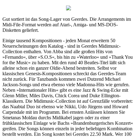
Gut sortiert ist das Song-Lager von Geerdes. Die Arrangements im
Midi-File-Format werden auf Atari-, Amiga- und MS-DOS-
Disketten geliefert.
Einige tausend Kompositionen - jeden Monat erweitern 50
Neuerscheinungen den Katalog - sind in Geerdes Midimusic-
Collection enthalten. Von Abba sind alle großen Hits von
»Fernando«, über »S.O.S«, bis hin zu »Waterloo« und »Thank You
for the Music« zu haben. Mit den rund 40 Beatles-Titel läßt sich
alleine schon ein ganzer Oldie-Abend bestreiten. Selbst vor
klassischen Genesis-Kompositionen schreckt das Geerdes-Team
nicht zurück. Für Tanzbands kommen zwei Dutzend Michael
Jackson-Songs und etwa ebenso viele Madonna-Hits wie gerufen.
Neben »Internationaler Hits« gibt es eine Jazz & Swing-Ecke mit
Glenn Miller, Miles Davis, Chick Corea und Duke Ellington-
Klassikern. Die Midimusic-Collection ist auf Grenzfälle vorbereitet:
das Naabtal Duo ist ebenso wie Nikki, Udo Jürgens und Howard
Carpendale mit im Programm. Bei ernsten Anlässen können Sie
Smetanas Moldau durchs Midikabel jagen oder zu einer
frühklassischen Einlage wie Bachs »Brandenburgerisches Konzert«
greifen. Die Songs können einzeln in jeder beliebigen Kombination
bestellt werden. Ein Song kostet bei Geerdes 22.50 Mark. Wer 100