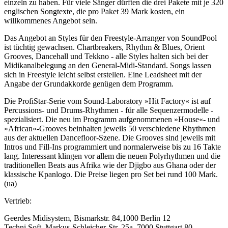
einzeln zu haben. Für viele Sänger dürften die drei Pakete mit je 320
englischen Songtexte, die pro Paket 39 Mark kosten, ein
willkommenes Angebot sein.
Das Angebot an Styles für den Freestyle-Arranger von SoundPool
ist tüchtig gewachsen. Chartbreakers, Rhythm & Blues, Orient
Grooves, Dancehall und Tekkno - alle Styles halten sich bei der
Midikanalbelegung an den General-Midi-Standard. Songs lassen
sich in Freestyle leicht selbst erstellen. Eine Leadsheet mit der
Angabe der Grundakkorde genügen dem Programm.
Die ProfiStar-Serie vom Sound-Laboratory »Hit Factory« ist auf
Percussions- und Drums-Rhythmen - für alle Sequenzermodelle -
spezialisiert. Die neu im Programm aufgenommenen »House«- und
»African«-Grooves beinhalten jeweils 50 verschiedene Rhythmen
aus der aktuellen Dancefloor-Szene. Die Grooves sind jeweils mit
Intros und Fill-Ins programmiert und normalerweise bis zu 16 Takte
lang. Interessant klingen vor allem die neuen Polyrhythmen und die
traditionellen Beats aus Afrika wie der Djigbo aus Ghana oder der
klassische Kpanlogo. Die Preise liegen pro Set bei rund 100 Mark.
(ua)
Vertrieb:
Geerdes Midisystem, Bismarkstr. 84,1000 Berlin 12
Techni Soft, Markus-Schleicher-Str. 25a, 7000 Stuttgart 80