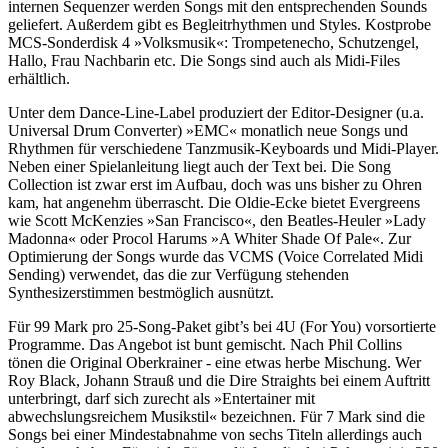
internen Sequenzer werden Songs mit den entsprechenden Sounds
geliefert. Außerdem gibt es Begleitrhythmen und Styles. Kostprobe
MCS-Sonderdisk 4 »Volksmusik«: Trompetenecho, Schutzengel,
Hallo, Frau Nachbarin etc. Die Songs sind auch als Midi-Files
erhältlich.
Unter dem Dance-Line-Label produziert der Editor-Designer (u.a.
Universal Drum Converter) »EMC« monatlich neue Songs und
Rhythmen für verschiedene Tanzmusik-Keyboards und Midi-Player.
Neben einer Spielanleitung liegt auch der Text bei. Die Song
Collection ist zwar erst im Aufbau, doch was uns bisher zu Ohren
kam, hat angenehm überrascht. Die Oldie-Ecke bietet Evergreens
wie Scott McKenzies »San Francisco«, den Beatles-Heuler »Lady
Madonna« oder Procol Harums »A Whiter Shade Of Pale«. Zur
Optimierung der Songs wurde das VCMS (Voice Correlated Midi
Sending) verwendet, das die zur Verfügung stehenden
Synthesizerstimmen bestmöglich ausnützt.
Für 99 Mark pro 25-Song-Paket gibt’s bei 4U (For You) vorsortierte
Programme. Das Angebot ist bunt gemischt. Nach Phil Collins
tönen die Original Oberkrainer - eine etwas herbe Mischung. Wer
Roy Black, Johann Strauß und die Dire Straights bei einem Auftritt
unterbringt, darf sich zurecht als »Entertainer mit
abwechslungsreichem Musikstil« bezeichnen. Für 7 Mark sind die
Songs bei einer Mindestabnahme von sechs Titeln allerdings auch