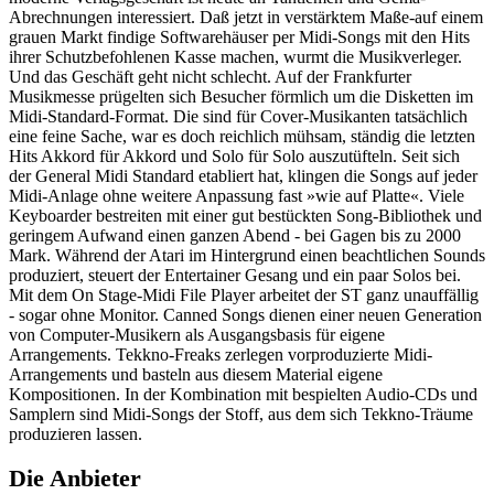
Abrechnungen interessiert. Daß jetzt in verstärktem Maße-auf einem
grauen Markt findige Softwarehäuser per Midi-Songs mit den Hits
ihrer Schutzbefohlenen Kasse machen, wurmt die Musikverleger.
Und das Geschäft geht nicht schlecht. Auf der Frankfurter
Musikmesse prügelten sich Besucher förmlich um die Disketten im
Midi-Standard-Format. Die sind für Cover-Musikanten tatsächlich
eine feine Sache, war es doch reichlich mühsam, ständig die letzten
Hits Akkord für Akkord und Solo für Solo auszutüfteln. Seit sich
der General Midi Standard etabliert hat, klingen die Songs auf jeder
Midi-Anlage ohne weitere Anpassung fast »wie auf Platte«. Viele
Keyboarder bestreiten mit einer gut bestückten Song-Bibliothek und
geringem Aufwand einen ganzen Abend - bei Gagen bis zu 2000
Mark. Während der Atari im Hintergrund einen beachtlichen Sounds
produziert, steuert der Entertainer Gesang und ein paar Solos bei.
Mit dem On Stage-Midi File Player arbeitet der ST ganz unauffällig
- sogar ohne Monitor. Canned Songs dienen einer neuen Generation
von Computer-Musikern als Ausgangsbasis für eigene
Arrangements. Tekkno-Freaks zerlegen vorproduzierte Midi-
Arrangements und basteln aus diesem Material eigene
Kompositionen. In der Kombination mit bespielten Audio-CDs und
Samplern sind Midi-Songs der Stoff, aus dem sich Tekkno-Träume
produzieren lassen.
Die Anbieter