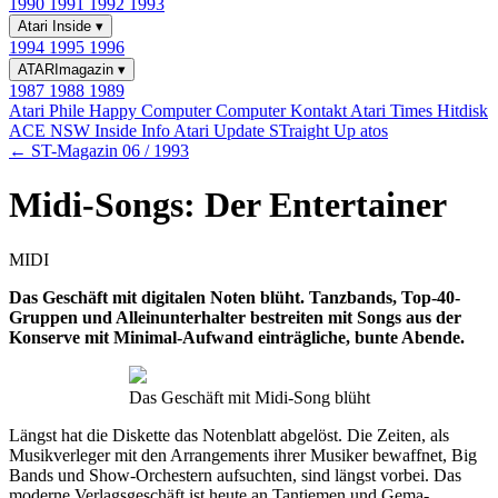
1990
1991
1992
1993
Atari Inside
▾
1994
1995
1996
ATARImagazin
▾
1987
1988
1989
Atari Phile
Happy Computer
Computer Kontakt
Atari Times
Hitdisk
ACE NSW Inside Info
Atari Update
STraight Up
atos
← ST-Magazin 06 / 1993
Midi-Songs: Der Entertainer
MIDI
Das Geschäft mit digitalen Noten blüht. Tanzbands, Top-40-
Gruppen und Alleinunterhalter bestreiten mit Songs aus der
Konserve mit Minimal-Aufwand einträgliche, bunte Abende.
Das Geschäft mit Midi-Song blüht
Längst hat die Diskette das Notenblatt abgelöst. Die Zeiten, als
Musikverleger mit den Arrangements ihrer Musiker bewaffnet, Big
Bands und Show-Orchestern aufsuchten, sind längst vorbei. Das
moderne Verlagsgeschäft ist heute an Tantiemen und Gema-