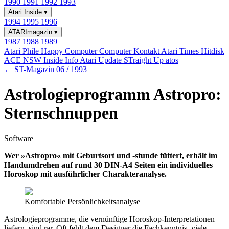
1990
1991
1992
1993
Atari Inside
▾
1994
1995
1996
ATARImagazin
▾
1987
1988
1989
Atari Phile
Happy Computer
Computer Kontakt
Atari Times
Hitdisk
ACE NSW Inside Info
Atari Update
STraight Up
atos
← ST-Magazin 06 / 1993
Astrologieprogramm Astropro:
Sternschnuppen
Software
Wer »Astropro« mit Geburtsort und -stunde füttert, erhält im
Handumdrehen auf rund 30 DIN-A4 Seiten ein individuelles
Horoskop mit ausführlicher Charakteranalyse.
Komfortable Persönlichkeitsanalyse
Astrologieprogramme, die vernünftige Horoskop-Interpretationen
liefern, sind rar. Oft fehlt dem Designer die Fachkenntnis, viele