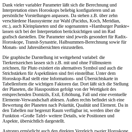
Dank vieler variabler Parameter läßt sich die Berechnung und
Interpretation eines Horoskops beliebig konfigurieren und an
persönliche Vorstellungen anpassen. Da stehen z.B. über zehn
verschiedene Haussysteme zur Wahl (Pacidus, Koch, Meridian,
etc.), auch Kleinplaneten und die sogenannten »Hamburger Punkte«
lassen sich bei der Interpretation berücksichtigen und im Rad
grafisch darstellen. Die Parameter sind jeweils gesondert für Radix-
Horoskope, Transit-Synastrie, Halbsummen-Berechnung sowie für
Monats- und Jahresübersichten einzustellen.
Die graphische Darstellung ist weitgehend variabel: die
Tierkreiszeichen lassen sich z.B. mit und ohne Füllmustern
zeichnen, für Pluto existiert ein alternatives Symbol und auch die
Strichstärken für Aspektlinien sind frei einstellbar. Unter dem
Horoskop-Rad stellt eine Informations- und Übersichtskarte in
Tabellenform die wichtigen Faktoren dar. Dort läßt sich die Stellung
der Planeten, die Hausposition gefolgt von der Wertigkeit des
entsprechenden Domizils, Exil, Erhöhung, Fall und eine eventuelle
Elemente-Verwandschaft ablesen. Außen rechts befindet sich eine
Bewertung der Planeten nach Polarität, Qualität und Element. Da in
den Tabellen nur begrenzt Raum verfügbar ist, werden über die
Funktion »Große Tafel« weitere Details, wie Positionen und
Aspekte, übersichtlich dargestellt.
Astropro ermöglicht auch den direkten Vergleich zweier Horoskope