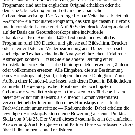
Programme sind nur im englischen Original erhältlich oder die
deutsche Übersetzung erinnert oft an eine japanische
Gebrauchsanweisung. Der Astrologe Lothar Veitenhansl bietet mit
»Astropro« ein modulares Programm, das sich gleichsam für Profis
und interessierte Laien eignet. Auf 30 Seiten druckt Astropro dabei
auf der Basis des Geburtshoroskops eine individuelle
Charakteranalyse. Aus über 1400 Textbausteinen wählt das
Programm rund 130 Dateien und gibt sie auf Bildschirm, Drucker
oder in einer Datei zur Weiterbearbeitung aus. Dabei lassen sich
auch eigene Textbausteine in die Analyse einbeziehen. Erfahrene
Astrologen können — falls Sie eine andere Deutung einer
Konstellation vorziehen — die Deutungsdateien erweitern, ändern
oder vollkommen ersetzen. Alle Eingaben, die zur Bestimmung
eines Horoskops nötig sind, erfolgen über eine Dialogbox. Zum
Aufbau einer Kunden-Liste lassen sich deren Daten in Bibliotheken
sammeln. Die geographischen Positionen der wichtigsten
Geburtsorte verwaltet Astropro in Ortslisten. Ausführliche Listen
bietet der Autor für 30 Mark als Zubehör. Lothar Veitenhansl
verwendet bei der Interpretation eines Horoskops die — in der
Fachwelt nicht unumstrittene — Radixmethode. Dabei erhalten die
jeweiligen Horoskop-Faktoren eine Bewertung aus einer Punkte-
Skala von 0 bis 25. Der Vorteil dieses Systems liegt in der einfachen
Auswertung. Auch Prognosen und Partner-Horoskope lassen sich so
über Halbsummen schnell realisieren.