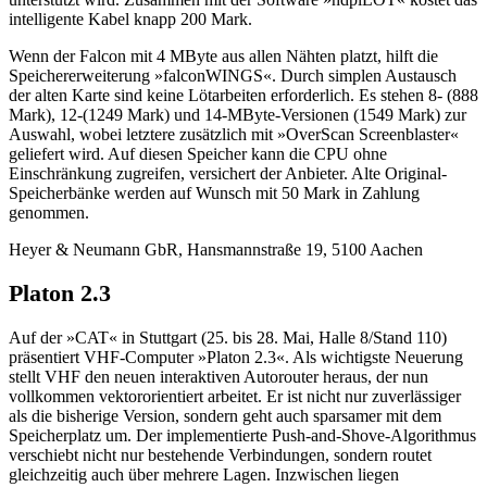
intelligente Kabel knapp 200 Mark.
Wenn der Falcon mit 4 MByte aus allen Nähten platzt, hilft die
Speichererweiterung »falconWINGS«. Durch simplen Austausch
der alten Karte sind keine Lötarbeiten erforderlich. Es stehen 8- (888
Mark), 12-(1249 Mark) und 14-MByte-Versionen (1549 Mark) zur
Auswahl, wobei letztere zusätzlich mit »OverScan Screenblaster«
geliefert wird. Auf diesen Speicher kann die CPU ohne
Einschränkung zugreifen, versichert der Anbieter. Alte Original-
Speicherbänke werden auf Wunsch mit 50 Mark in Zahlung
genommen.
Heyer & Neumann GbR, Hansmannstraße 19, 5100 Aachen
Platon 2.3
Auf der »CAT« in Stuttgart (25. bis 28. Mai, Halle 8/Stand 110)
präsentiert VHF-Computer »Platon 2.3«. Als wichtigste Neuerung
stellt VHF den neuen interaktiven Autorouter heraus, der nun
vollkommen vektororientiert arbeitet. Er ist nicht nur zuverlässiger
als die bisherige Version, sondern geht auch sparsamer mit dem
Speicherplatz um. Der implementierte Push-and-Shove-Algorithmus
verschiebt nicht nur bestehende Verbindungen, sondern routet
gleichzeitig auch über mehrere Lagen. Inzwischen liegen