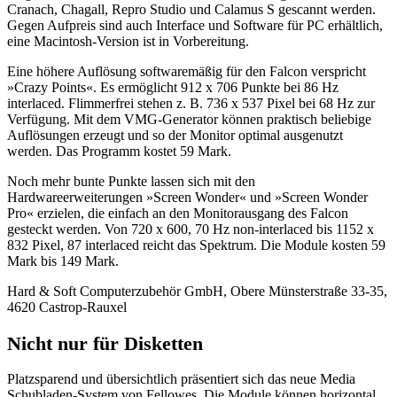
Cranach, Chagall, Repro Studio und Calamus S gescannt werden.
Gegen Aufpreis sind auch Interface und Software für PC erhältlich,
eine Macintosh-Version ist in Vorbereitung.
Eine höhere Auflösung softwaremäßig für den Falcon verspricht
»Crazy Points«. Es ermöglicht 912 x 706 Punkte bei 86 Hz
interlaced. Flimmerfrei stehen z. B. 736 x 537 Pixel bei 68 Hz zur
Verfügung. Mit dem VMG-Generator können praktisch beliebige
Auflösungen erzeugt und so der Monitor optimal ausgenutzt
werden. Das Programm kostet 59 Mark.
Noch mehr bunte Punkte lassen sich mit den
Hardwareerweiterungen »Screen Wonder« und »Screen Wonder
Pro« erzielen, die einfach an den Monitorausgang des Falcon
gesteckt werden. Von 720 x 600, 70 Hz non-interlaced bis 1152 x
832 Pixel, 87 interlaced reicht das Spektrum. Die Module kosten 59
Mark bis 149 Mark.
Hard & Soft Computerzubehör GmbH, Obere Münsterstraße 33-35,
4620 Castrop-Rauxel
Nicht nur für Disketten
Platzsparend und übersichtlich präsentiert sich das neue Media
Schubladen-System von Fellowes. Die Module können horizontal