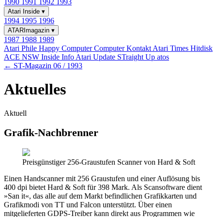
1990
1991
1992
1993
Atari Inside
▾
1994
1995
1996
ATARImagazin
▾
1987
1988
1989
Atari Phile
Happy Computer
Computer Kontakt
Atari Times
Hitdisk
ACE NSW Inside Info
Atari Update
STraight Up
atos
← ST-Magazin 06 / 1993
Aktuelles
Aktuell
Grafik-Nachbrenner
Preisgünstiger 256-Graustufen Scanner von Hard & Soft
Einen Handscanner mit 256 Graustufen und einer Auflösung bis
400 dpi bietet Hard & Soft für 398 Mark. Als Scansoftware dient
»San it«, das alle auf dem Markt befindlichen Grafikkarten und
Grafikmodi von TT und Falcon unterstützt. Über einen
mitgelieferten GDPS-Treiber kann direkt aus Programmen wie