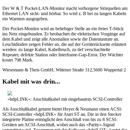
Der W & T Pocket-LAN-Monitor macht verborgene Störquellen am
Ethernet LAN sicht- und hörbar. So wird z. B bei zu langen Kabeln
ein Warnton ausgegeben.
Der Pocket-Monitor wird an beliebiger Stelle an ein freies T-Stück
ins Netz eingebunden. Er beobachtet die elektrischen Vorgänge auf
dem Kabel und zeigt alle Anomalien sowie die Datentastrate an.
Leuchtdioden zeigen Fehler an, die auf der Geräterückseite erläutert
werden: zu lange Kabel, Kabelbruch, zu tief verschachtelte
Repeater, defekte Station oder Interframe-Gap-Error. Der Wächter
kostet 798 Mark.
Wiesemann & Theis GmbH, Wittener Straße 312,5600 Wuppertal 2
Kabel mit was drin...
»hdpLINK«: Anschlußkabel mit eingebautem SCSI-Controller
Als Anschlußkabel getarnt bietet Heyer & Neumann einen ACSI-
SCSI-Controller »hdpLINK« für Atari ST an. Die in den Stecker
integrierte Platine ermöglicht den Anschluß von bis zu 8 SCSI-
Geräten am ACSI-Anschluß, wobei auch das »Parity«-Signal
unterstützt wird. Zusammen mit der Software »hdplLOT« kostet das