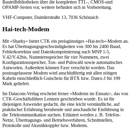
Bauteilbibliotheken über die kompletten TTL-, CMOS-und
OPAMP-Serien vor, weitere befinden sich in Vorbereitung.
VHF-Computer, Daimlerstraße 13, 7036 Schönaich
Hai-tech-Modem
Mit »Sharky« bietet CTK ein preisgünstiges »Hai-tech«-Modem an.
Es hat Übertragungsgeschwindigkeiten von 300 bis 2400 Baud,
Fehlerkorrektur und Datenkomprimierung nach MNP 1-5,
V.42/V.42bis, Nummernspeicher für vier Nummern, zwei
Konfigurationsspeicher, Ton- und Pulswahl sowie automatisches
Antworten. Außerdem können Faxe verschickt werden. Das
postzugelassene Modem wird anschlußfertig mit allen nötigen
Kabeln einschließlich Gutschein für BTX bzw. Datex-J für 199
Mark geliefert.
Im Datacom-Verlag erscheint ferner »Modems im Einsatz«, das von
CTK-Geschäftsführer Lentzen geschrieben wurde. Es ist für
diejenigen Anwender gedacht, die eine leicht verständliche, auf
praktischer Erfahrung beruhende und anschauliche Einführung in
die Telekommunikation suchen. Erläutert werden z. B. Telefon-
Netze, Übertragungs- und Betriebsverfahren, Schnittstellen,
Protokolle und Akustikkoppler bzw. Modems.