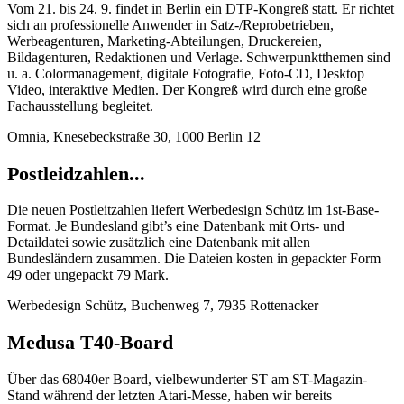
Vom 21. bis 24. 9. findet in Berlin ein DTP-Kongreß statt. Er richtet
sich an professionelle Anwender in Satz-/Reprobetrieben,
Werbeagenturen, Marketing-Abteilungen, Druckereien,
Bildagenturen, Redaktionen und Verlage. Schwerpunktthemen sind
u. a. Colormanagement, digitale Fotografie, Foto-CD, Desktop
Video, interaktive Medien. Der Kongreß wird durch eine große
Fachausstellung begleitet.
Omnia, Knesebeckstraße 30, 1000 Berlin 12
Postleidzahlen...
Die neuen Postleitzahlen liefert Werbedesign Schütz im 1st-Base-
Format. Je Bundesland gibt’s eine Datenbank mit Orts- und
Detaildatei sowie zusätzlich eine Datenbank mit allen
Bundesländern zusammen. Die Dateien kosten in gepackter Form
49 oder ungepackt 79 Mark.
Werbedesign Schütz, Buchenweg 7, 7935 Rottenacker
Medusa T40-Board
Über das 68040er Board, vielbewunderter ST am ST-Magazin-
Stand während der letzten Atari-Messe, haben wir bereits