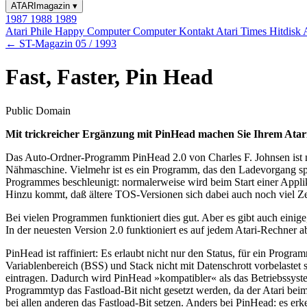
ATARImagazin
▾
1987
1988
1989
Atari Phile
Happy Computer
Computer Kontakt
Atari Times
Hitdisk
← ST-Magazin 05 / 1993
Fast, Faster, Pin Head
Public Domain
Mit trickreicher Ergänzung mit PinHead machen Sie Ihrem Atari
Das Auto-Ordner-Programm PinHead 2.0 von Charles F. Johnsen ist 
Nähmaschine. Vielmehr ist es ein Programm, das den Ladevorgang spezi
Programmes beschleunigt: normalerweise wird beim Start einer Applik
Hinzu kommt, daß ältere TOS-Versionen sich dabei auch noch viel Ze
Bei vielen Programmen funktioniert dies gut. Aber es gibt auch einige
In der neuesten Version 2.0 funktioniert es auf jedem Atari-Rechner 
PinHead ist raffiniert: Es erlaubt nicht nur den Status, für ein Pro
Variablenbereich (BSS) und Stack nicht mit Datenschrott vorbelastet 
eintragen. Dadurch wird PinHead »kompatibler« als das Betriebssys
Programmtyp das Fastload-Bit nicht gesetzt werden, da der Atari bei
bei allen anderen das Fastload-Bit setzen. Anders bei PinHead: es er