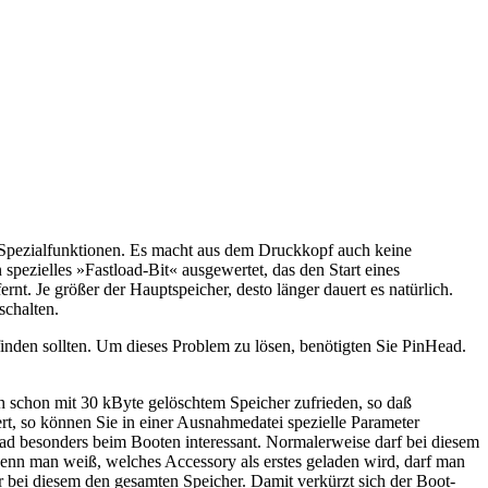
Spezialfunktionen. Es macht aus dem Druckkopf auch keine
spezielles »Fastload-Bit« ausgewertet, das den Start eines
t. Je größer der Hauptspeicher, desto länger dauert es natürlich.
schalten.
rfinden sollten. Um dieses Problem zu lösen, benötigten Sie PinHead.
ch schon mit 30 kByte gelöschtem Speicher zufrieden, so daß
rt, so können Sie in einer Ausnahmedatei spezielle Parameter
d besonders beim Booten interessant. Normalerweise darf bei diesem
wenn man weiß, welches Accessory als erstes geladen wird, darf man
r bei diesem den gesamten Speicher. Damit verkürzt sich der Boot-