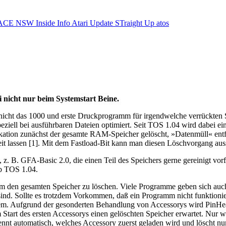
ACE NSW Inside Info
Atari Update
STraight Up
atos
 nicht nur beim Systemstart Beine.
nicht das 1000 und erste Druckprogramm für irgendwelche verrückten 
ell bei ausführbaren Dateien optimiert. Seit TOS 1.04 wird dabei ein 
ation zunächst der gesamte RAM-Speicher gelöscht, »Datenmüll« entfern
it lassen [1]. Mit dem Fastload-Bit kann man diesen Löschvorgang aus
, z. B. GFA-Basic 2.0, die einen Teil des Speichers gerne gereinigt vo
ab TOS 1.04.
gramm den gesamten Speicher zu löschen. Viele Programme geben sich au
sind. Sollte es trotzdem Vorkommen, daß ein Programm nicht funktionie
tem. Aufgrund der gesonderten Behandlung von Accessorys wird PinHea
m Start des ersten Accessorys einen gelöschten Speicher erwartet. Nur 
kennt automatisch, welches Accessory zuerst geladen wird und löscht nu