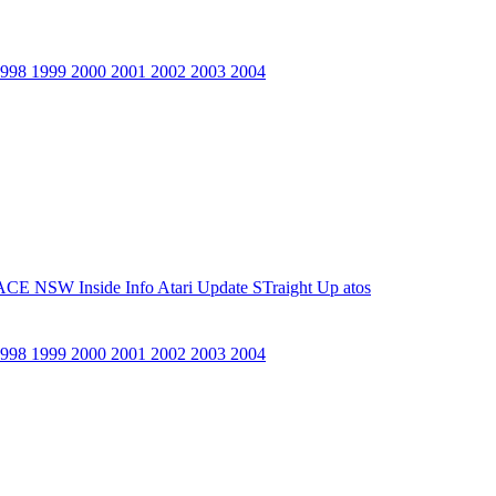
1998
1999
2000
2001
2002
2003
2004
ACE NSW Inside Info
Atari Update
STraight Up
atos
1998
1999
2000
2001
2002
2003
2004