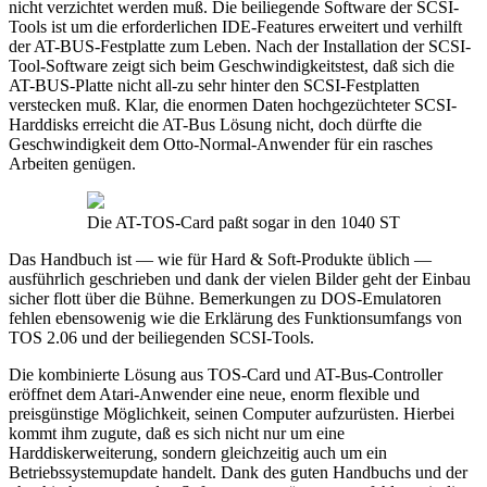
nicht verzichtet werden muß. Die beiliegende Software der SCSI-
Tools ist um die erforderlichen IDE-Features erweitert und verhilft
der AT-BUS-Festplatte zum Leben. Nach der Installation der SCSI-
Tool-Software zeigt sich beim Geschwindigkeitstest, daß sich die
AT-BUS-Platte nicht all-zu sehr hinter den SCSI-Festplatten
verstecken muß. Klar, die enormen Daten hochgezüchteter SCSI-
Harddisks erreicht die AT-Bus Lösung nicht, doch dürfte die
Geschwindigkeit dem Otto-Normal-Anwender für ein rasches
Arbeiten genügen.
Die AT-TOS-Card paßt sogar in den 1040 ST
Das Handbuch ist — wie für Hard & Soft-Produkte üblich —
ausführlich geschrieben und dank der vielen Bilder geht der Einbau
sicher flott über die Bühne. Bemerkungen zu DOS-Emulatoren
fehlen ebensowenig wie die Erklärung des Funktionsumfangs von
TOS 2.06 und der beiliegenden SCSI-Tools.
Die kombinierte Lösung aus TOS-Card und AT-Bus-Controller
eröffnet dem Atari-Anwender eine neue, enorm flexible und
preisgünstige Möglichkeit, seinen Computer aufzurüsten. Hierbei
kommt ihm zugute, daß es sich nicht nur um eine
Harddiskerweiterung, sondern gleichzeitig auch um ein
Betriebssystemupdate handelt. Dank des guten Handbuchs und der