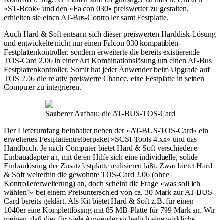
»ST-Book« und den »Falcon 030« preiswerter zu gestalten,
erhielten sie einen AT-Bus-Controller samt Festplatte.
Auch Hard & Soft entsann sich dieser preiswerten Harddisk-Lösung
und entwickelte nicht nur einen Falcon 030 kompatiblen-
Festplattenkontroller, sondern erweiterte die bereits existierende
TOS-Card 2.06 in einer Art Kombinationslösung um einen AT-Bus
Festplattenkontroller. Somit hat jeder Anwender beim Upgrade auf
TOS 2.06 die relativ preiswerte Chance, eine Festplatte in seinen
Computer zu integrieren.
Sauberer Aufbau: die AT-BUS-TOS-Card
Der Lieferumfang beinhaltet neben der »AT-BUS-TOS-Card« ein
erweitertes Festplattentreiberpaket »SCSI-Tools 4.xx« und das
Handbuch. Je nach Computer bietet Hard & Soft verschiedene
Einbauadapter an, mit deren Hilfe sich eine individuelle, solide
Einbaulösung der Zusatzfestplatte realisieren läßt. Zwar bietet Hard
& Soft weiterhin die gewohnte TOS-Card 2.06 (ohne
Kontrollererweiterung) an, doch scheint die Frage »was soll ich
wählen?« bei einem Preisunterschied von ca. 30 Mark zur AT-BUS-
Card bereits geklärt. Als Kit bietet Hard & Soft z.B. für einen
1040er eine Komplettlösung mit 85 MB-Platte für 799 Mark an. Wir
meinen, daß dies für viele Anwender sicherlich eine wirkliche