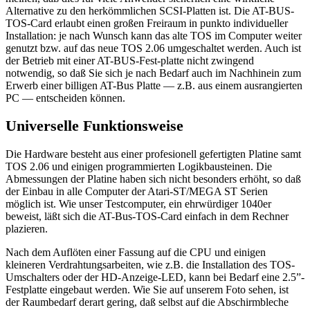
Alternative zu den herkömmlichen SCSI-Platten ist. Die AT-BUS-
TOS-Card erlaubt einen großen Freiraum in punkto individueller
Installation: je nach Wunsch kann das alte TOS im Computer weiter
genutzt bzw. auf das neue TOS 2.06 umgeschaltet werden. Auch ist
der Betrieb mit einer AT-BUS-Fest-platte nicht zwingend
notwendig, so daß Sie sich je nach Bedarf auch im Nachhinein zum
Erwerb einer billigen AT-Bus Platte — z.B. aus einem ausrangierten
PC — entscheiden können.
Universelle Funktionsweise
Die Hardware besteht aus einer profesionell gefertigten Platine samt
TOS 2.06 und einigen programmierten Logikbausteinen. Die
Abmessungen der Platine haben sich nicht besonders erhöht, so daß
der Einbau in alle Computer der Atari-ST/MEGA ST Serien
möglich ist. Wie unser Testcomputer, ein ehrwürdiger 1040er
beweist, läßt sich die AT-Bus-TOS-Card einfach in dem Rechner
plazieren.
Nach dem Auflöten einer Fassung auf die CPU und einigen
kleineren Verdrahtungsarbeiten, wie z.B. die Installation des TOS-
Umschalters oder der HD-Anzeige-LED, kann bei Bedarf eine 2.5”-
Festplatte eingebaut werden. Wie Sie auf unserem Foto sehen, ist
der Raumbedarf derart gering, daß selbst auf die Abschirmbleche