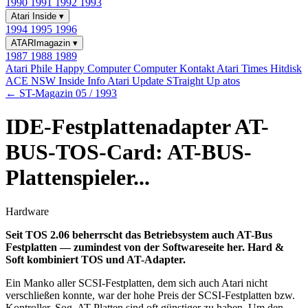
1990
1991
1992
1993
Atari Inside
▾
1994
1995
1996
ATARImagazin
▾
1987
1988
1989
Atari Phile
Happy Computer
Computer Kontakt
Atari Times
Hitdisk
ACE NSW Inside Info
Atari Update
STraight Up
atos
← ST-Magazin 05 / 1993
IDE-Festplattenadapter AT-
BUS-TOS-Card: AT-BUS-
Plattenspieler...
Hardware
Seit TOS 2.06 beherrscht das Betriebsystem auch AT-Bus
Festplatten — zumindest von der Softwareseite her. Hard &
Soft kombiniert TOS und AT-Adapter.
Ein Manko aller SCSI-Festplatten, dem sich auch Atari nicht
verschließen konnte, war der hohe Preis der SCSI-Festplatten bzw.
Kontroller. Sog. AT Platten sind oft günstiger zu haben. Um den