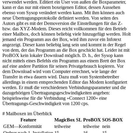
verwendet werden. Editiert ein User von außen die Boxparameter,
kann er das nur mit einem boxeigenen Editor, dessen Aussehen
ebenso vom Sysop verändert werden kann. Mit ihm können auch
neue Übertragungsprotokolle definiert werden. Von seiten des
Autors gibt es mit der Demoversion die Einstellungen für das Z-
bzw. das XYZ-Modem. Dieses reicht vollkommen für den Betrieb
einer Mailbox, doch können beliebig viele hinzugefügt werden. Holt
jemand ein Programm aus der Box, wird ihm zuvor ein Infotext
angezeigt. Dieser kann beliebig lang sein und kommt in der Regel
von dem, der das Programm an die Box geschickt hat. Leider ist mit
ProBOX kein lokaler Download möglich. D. h., der Sysop kann
nicht mittels eines Befehls ein Programm aus einem Brett der Box
auf eine andere Partition für seinen Privatgebrauch kopieren. Vor
dem Download wird vom Computer errechnet, wie lange der
Transfer in etwa dauern wird. Dazu muß vom Systembetreiber
allerdings in einem entsprechenden Editor das Modem konfiguriert
werden. Er muß die verschiedenen Verbindungsparameter und die
dazugehörigen Übertragungsgeschwindigkeiten angeben:
beispielsweise für die Verbindung »Connect 1200« eine
Übertragungs-Geschwindigkeit von 1200 cps.
# Mailboxen im Überblick
Feature
MagicBox SL
ProBOX
SOS-BOX
GEM—Konformität
teilweise
teilweise
nein
Ordner nach 1. Installation
15
16
15