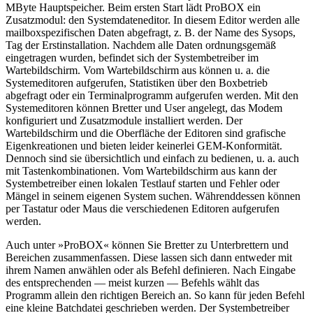
MByte Hauptspeicher. Beim ersten Start lädt ProBOX ein
Zusatzmodul: den Systemdateneditor. In diesem Editor werden alle
mailboxspezifischen Daten abgefragt, z. B. der Name des Sysops,
Tag der Erstinstallation. Nachdem alle Daten ordnungsgemäß
eingetragen wurden, befindet sich der Systembetreiber im
Wartebildschirm. Vom Wartebildschirm aus können u. a. die
Systemeditoren aufgerufen, Statistiken über den Boxbetrieb
abgefragt oder ein Terminalprogramm aufgerufen werden. Mit den
Systemeditoren können Bretter und User angelegt, das Modem
konfiguriert und Zusatzmodule installiert werden. Der
Wartebildschirm und die Oberfläche der Editoren sind grafische
Eigenkreationen und bieten leider keinerlei GEM-Konformität.
Dennoch sind sie übersichtlich und einfach zu bedienen, u. a. auch
mit Tastenkombinationen. Vom Wartebildschirm aus kann der
Systembetreiber einen lokalen Testlauf starten und Fehler oder
Mängel in seinem eigenen System suchen. Währenddessen können
per Tastatur oder Maus die verschiedenen Editoren aufgerufen
werden.
Auch unter »ProBOX« können Sie Bretter zu Unterbrettern und
Bereichen zusammenfassen. Diese lassen sich dann entweder mit
ihrem Namen anwählen oder als Befehl definieren. Nach Eingabe
des entsprechenden — meist kurzen — Befehls wählt das
Programm allein den richtigen Bereich an. So kann für jeden Befehl
eine kleine Batchdatei geschrieben werden. Der Systembetreiber