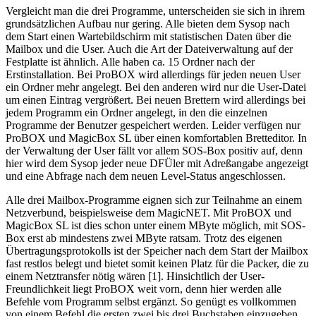
Vergleicht man die drei Programme, unterscheiden sie sich in ihrem
grundsätzlichen Aufbau nur gering. Alle bieten dem Sysop nach
dem Start einen Wartebildschirm mit statistischen Daten über die
Mailbox und die User. Auch die Art der Dateiverwaltung auf der
Festplatte ist ähnlich. Alle haben ca. 15 Ordner nach der
Erstinstallation. Bei ProBOX wird allerdings für jeden neuen User
ein Ordner mehr angelegt. Bei den anderen wird nur die User-Datei
um einen Eintrag vergrößert. Bei neuen Brettern wird allerdings bei
jedem Programm ein Ordner angelegt, in den die einzelnen
Programme der Benutzer gespeichert werden. Leider verfügen nur
ProBOX und MagicBox SL über einen komfortablen Bretteditor. In
der Verwaltung der User fällt vor allem SOS-Box positiv auf, denn
hier wird dem Sysop jeder neue DFÜler mit Adreßangabe angezeigt
und eine Abfrage nach dem neuen Level-Status angeschlossen.
Alle drei Mailbox-Programme eignen sich zur Teilnahme an einem
Netzverbund, beispielsweise dem MagicNET. Mit ProBOX und
MagicBox SL ist dies schon unter einem MByte möglich, mit SOS-
Box erst ab mindestens zwei MByte ratsam. Trotz des eigenen
Übertragungsprotokolls ist der Speicher nach dem Start der Mailbox
fast restlos belegt und bietet somit keinen Platz für die Packer, die zu
einem Netztransfer nötig wären [1]. Hinsichtlich der User-
Freundlichkeit liegt ProBOX weit vorn, denn hier werden alle
Befehle vom Programm selbst ergänzt. So genügt es vollkommen
von einem Befehl die ersten zwei bis drei Buchstaben einzugeben