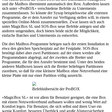
und die Mailbox übernimmt automatisch den Rest. Außerdem lassen
sich unter »ProBOX« verschiedene Befehle zu Untermenüs
zusammenfassen. So könnte der Sysop beispielsweise alle externen
Programme, die er dem Anrufer zur Verfügung stellen will, in einem
speziellen Online-Menü zusammenstellen. Zwar lassen sich auch
unter MagicBox SL und SOS-Box neue Befehle anlegen und alle
anderen umgestalten, doch bieten beide nicht die Möglichkeit,
einfache Batches und Untermenüs zu entwerfen.
Die drei Mailbox-Programme belegen nach der ersten Installation in
etwa den gleichen Speicherplatz auf der Festplatte. SOS-Box
benötigt dabei aber zwei Partitionen: auf der einen werden alle
Programmdaten abgelegt, auf der zweiten alle Bretter und
Programme, die für den Anrufer bestimmt sind. Unter den beiden
anderen Mailboxen lassen sich die Bretter beliebigen Partitionen
zuordnen, so daß für eine kleinere Mailbox ohne Netzverbund eine
kleine Platte mit nur einer Partition völlig ausreicht.
Befehlsübersicht der ProBOX
»MagicBox SL« ist vor allem für Benutzer geeignet, die eine Box
mit einem Netzwerkverbund aufbauen wollen und wenig Wert auf
Komfort legen. Für Benutzer, die sich selbst und ihren User ein
wenig Komfort, besseren Überblick und große Absturzsicherheit