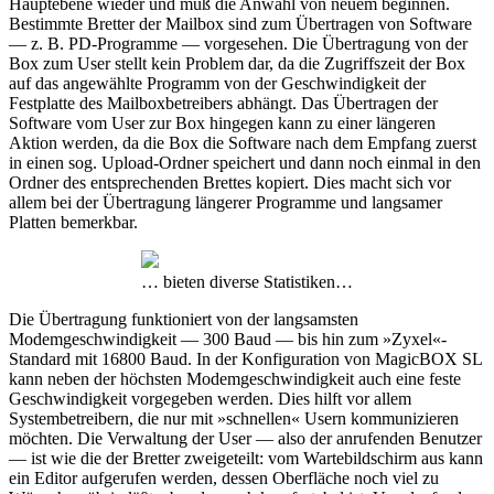
Hauptebene wieder und muß die Anwahl von neuem beginnen.
Bestimmte Bretter der Mailbox sind zum Übertragen von Software
— z. B. PD-Programme — vorgesehen. Die Übertragung von der
Box zum User stellt kein Problem dar, da die Zugriffszeit der Box
auf das angewählte Programm von der Geschwindigkeit der
Festplatte des Mailboxbetreibers abhängt. Das Übertragen der
Software vom User zur Box hingegen kann zu einer längeren
Aktion werden, da die Box die Software nach dem Empfang zuerst
in einen sog. Upload-Ordner speichert und dann noch einmal in den
Ordner des entsprechenden Brettes kopiert. Dies macht sich vor
allem bei der Übertragung längerer Programme und langsamer
Platten bemerkbar.
… bieten diverse Statistiken…
Die Übertragung funktioniert von der langsamsten
Modemgeschwindigkeit — 300 Baud — bis hin zum »Zyxel«-
Standard mit 16800 Baud. In der Konfiguration von MagicBOX SL
kann neben der höchsten Modemgeschwindigkeit auch eine feste
Geschwindigkeit vorgegeben werden. Dies hilft vor allem
Systembetreibern, die nur mit »schnellen« Usern kommunizieren
möchten. Die Verwaltung der User — also der anrufenden Benutzer
— ist wie die der Bretter zweigeteilt: vom Wartebildschirm aus kann
ein Editor aufgerufen werden, dessen Oberfläche noch viel zu