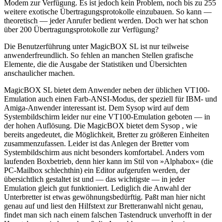
Modem zur Verfügung. Es ist jedoch kein Problem, noch bis zu 255
weitere exotische Übertragungsprotokolle einzubauen. So kann —
theoretisch — jeder Anrufer bedient werden. Doch wer hat schon
über 200 Übertragungsprotokolle zur Verfügung?
Die Benutzerführung unter MagicBOX SL ist nur teilweise
anwenderfreundlich. So fehlen an manchen Stellen grafische
Elemente, die die Ausgabe der Statistiken und Übersichten
anschaulicher machen.
MagicBOX SL bietet dem Anwender neben der üblichen VT100-
Emulation auch einen Farb-ANSI-Modus, der speziell für IBM- und
Amiga-Anwender interessant ist. Dem Sysop wird auf dem
Systembildschirm leider nur eine VT100-Emulation geboten — in
der hohen Auflösung. Die MagicBOX bietet dem Sysop , wie
bereits angedeutet, die Möglichkeit, Bretter zu größeren Einheiten
zusammenzufassen. Leider ist das Anlegen der Bretter vom
Systembildschirm aus nicht besonders komfortabel. Anders vom
laufenden Boxbetrieb, denn hier kann im Stil von »Alphabox« (die
PC-Mailbox schlechthin) ein Editor aufgerufen werden, der
übersichtlich gestaltet ist und — das wichtigste — in jeder
Emulation gleich gut funktioniert. Lediglich die Anwahl der
Unterbretter ist etwas gewöhnungsbedürftig. Paßt man hier nicht
genau auf und liest den Hilfstext zur Bretteranwahl nicht genau,
findet man sich nach einem falschen Tastendruck unverhofft in der