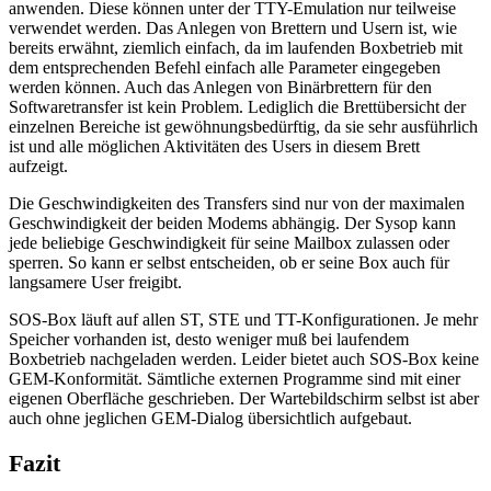
anwenden. Diese können unter der TTY-Emulation nur teilweise
verwendet werden. Das Anlegen von Brettern und Usern ist, wie
bereits erwähnt, ziemlich einfach, da im laufenden Boxbetrieb mit
dem entsprechenden Befehl einfach alle Parameter eingegeben
werden können. Auch das Anlegen von Binärbrettern für den
Softwaretransfer ist kein Problem. Lediglich die Brettübersicht der
einzelnen Bereiche ist gewöhnungsbedürftig, da sie sehr ausführlich
ist und alle möglichen Aktivitäten des Users in diesem Brett
aufzeigt.
Die Geschwindigkeiten des Transfers sind nur von der maximalen
Geschwindigkeit der beiden Modems abhängig. Der Sysop kann
jede beliebige Geschwindigkeit für seine Mailbox zulassen oder
sperren. So kann er selbst entscheiden, ob er seine Box auch für
langsamere User freigibt.
SOS-Box läuft auf allen ST, STE und TT-Konfigurationen. Je mehr
Speicher vorhanden ist, desto weniger muß bei laufendem
Boxbetrieb nachgeladen werden. Leider bietet auch SOS-Box keine
GEM-Konformität. Sämtliche externen Programme sind mit einer
eigenen Oberfläche geschrieben. Der Wartebildschirm selbst ist aber
auch ohne jeglichen GEM-Dialog übersichtlich aufgebaut.
Fazit