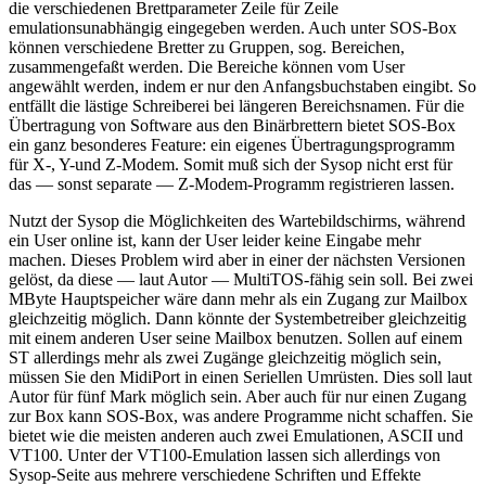
die verschiedenen Brettparameter Zeile für Zeile
emulationsunabhängig eingegeben werden. Auch unter SOS-Box
können verschiedene Bretter zu Gruppen, sog. Bereichen,
zusammengefaßt werden. Die Bereiche können vom User
angewählt werden, indem er nur den Anfangsbuchstaben eingibt. So
entfällt die lästige Schreiberei bei längeren Bereichsnamen. Für die
Übertragung von Software aus den Binärbrettern bietet SOS-Box
ein ganz besonderes Feature: ein eigenes Übertragungsprogramm
für X-, Y-und Z-Modem. Somit muß sich der Sysop nicht erst für
das — sonst separate — Z-Modem-Programm registrieren lassen.
Nutzt der Sysop die Möglichkeiten des Wartebildschirms, während
ein User online ist, kann der User leider keine Eingabe mehr
machen. Dieses Problem wird aber in einer der nächsten Versionen
gelöst, da diese — laut Autor — MultiTOS-fähig sein soll. Bei zwei
MByte Hauptspeicher wäre dann mehr als ein Zugang zur Mailbox
gleichzeitig möglich. Dann könnte der Systembetreiber gleichzeitig
mit einem anderen User seine Mailbox benutzen. Sollen auf einem
ST allerdings mehr als zwei Zugänge gleichzeitig möglich sein,
müssen Sie den MidiPort in einen Seriellen Umrüsten. Dies soll laut
Autor für fünf Mark möglich sein. Aber auch für nur einen Zugang
zur Box kann SOS-Box, was andere Programme nicht schaffen. Sie
bietet wie die meisten anderen auch zwei Emulationen, ASCII und
VT100. Unter der VT100-Emulation lassen sich allerdings von
Sysop-Seite aus mehrere verschiedene Schriften und Effekte