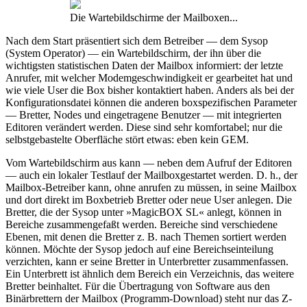
Die Wartebildschirme der Mailboxen...
Nach dem Start präsentiert sich dem Betreiber — dem Sysop
(System Operator) — ein Wartebildschirm, der ihn über die
wichtigsten statistischen Daten der Mailbox informiert: der letzte
Anrufer, mit welcher Modemgeschwindigkeit er gearbeitet hat und
wie viele User die Box bisher kontaktiert haben. Anders als bei der
Konfigurationsdatei können die anderen boxspezifischen Parameter
— Bretter, Nodes und eingetragene Benutzer — mit integrierten
Editoren verändert werden. Diese sind sehr komfortabel; nur die
selbstgebastelte Oberfläche stört etwas: eben kein GEM.
Vom Wartebildschirm aus kann — neben dem Aufruf der Editoren
— auch ein lokaler Testlauf der Mailboxgestartet werden. D. h., der
Mailbox-Betreiber kann, ohne anrufen zu müssen, in seine Mailbox
und dort direkt im Boxbetrieb Bretter oder neue User anlegen. Die
Bretter, die der Sysop unter »MagicBOX SL« anlegt, können in
Bereiche zusammengefaßt werden. Bereiche sind verschiedene
Ebenen, mit denen die Bretter z. B. nach Themen sortiert werden
können. Möchte der Sysop jedoch auf eine Bereichseinteilung
verzichten, kann er seine Bretter in Unterbretter zusammenfassen.
Ein Unterbrett ist ähnlich dem Bereich ein Verzeichnis, das weitere
Bretter beinhaltet. Für die Übertragung von Software aus den
Binärbrettern der Mailbox (Programm-Download) steht nur das Z-