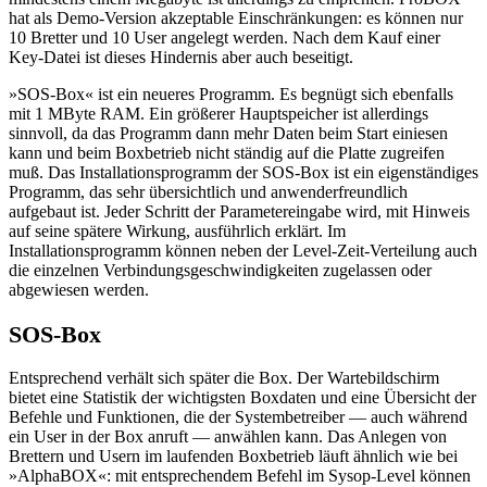
hat als Demo-Version akzeptable Einschränkungen: es können nur
10 Bretter und 10 User angelegt werden. Nach dem Kauf einer
Key-Datei ist dieses Hindernis aber auch beseitigt.
»SOS-Box« ist ein neueres Programm. Es begnügt sich ebenfalls
mit 1 MByte RAM. Ein größerer Hauptspeicher ist allerdings
sinnvoll, da das Programm dann mehr Daten beim Start einiesen
kann und beim Boxbetrieb nicht ständig auf die Platte zugreifen
muß. Das Installationsprogramm der SOS-Box ist ein eigenständiges
Programm, das sehr übersichtlich und anwenderfreundlich
aufgebaut ist. Jeder Schritt der Parametereingabe wird, mit Hinweis
auf seine spätere Wirkung, ausführlich erklärt. Im
Installationsprogramm können neben der Level-Zeit-Verteilung auch
die einzelnen Verbindungsgeschwindigkeiten zugelassen oder
abgewiesen werden.
SOS-Box
Entsprechend verhält sich später die Box. Der Wartebildschirm
bietet eine Statistik der wichtigsten Boxdaten und eine Übersicht der
Befehle und Funktionen, die der Systembetreiber — auch während
ein User in der Box anruft — anwählen kann. Das Anlegen von
Brettern und Usern im laufenden Boxbetrieb läuft ähnlich wie bei
»AlphaBOX«: mit entsprechendem Befehl im Sysop-Level können