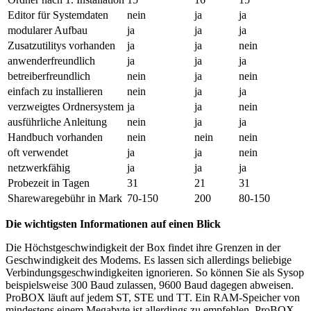
Editor für Systemdaten
nein
ja
ja
modularer Aufbau
ja
ja
ja
Zusatzutilitys vorhanden
ja
ja
nein
anwenderfreundlich
ja
ja
ja
betreiberfreundlich
nein
ja
nein
einfach zu installieren
nein
ja
ja
verzweigtes Ordnersystem
ja
ja
nein
ausführliche Anleitung
nein
ja
ja
Handbuch vorhanden
nein
nein
nein
oft verwendet
ja
ja
nein
netzwerkfähig
ja
ja
ja
Probezeit in Tagen
31
21
31
Sharewaregebühr in Mark
70-150
200
80-150
Die wichtigsten Informationen auf einen Blick
Die Höchstgeschwindigkeit der Box findet ihre Grenzen in der
Geschwindigkeit des Modems. Es lassen sich allerdings beliebige
Verbindungsgeschwindigkeiten ignorieren. So können Sie als Sysop
beispielsweise 300 Baud zulassen, 9600 Baud dagegen abweisen.
ProBOX läuft auf jedem ST, STE und TT. Ein RAM-Speicher von
mindestens einem Megabyte ist allerdings zu empfehlen. ProBOX