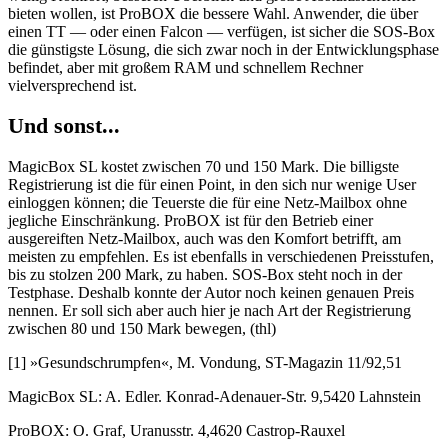
bieten wollen, ist ProBOX die bessere Wahl. Anwender, die über
einen TT — oder einen Falcon — verfügen, ist sicher die SOS-Box
die günstigste Lösung, die sich zwar noch in der Entwicklungsphase
befindet, aber mit großem RAM und schnellem Rechner
vielversprechend ist.
Und sonst...
MagicBox SL kostet zwischen 70 und 150 Mark. Die billigste
Registrierung ist die für einen Point, in den sich nur wenige User
einloggen können; die Teuerste die für eine Netz-Mailbox ohne
jegliche Einschränkung. ProBOX ist für den Betrieb einer
ausgereiften Netz-Mailbox, auch was den Komfort betrifft, am
meisten zu empfehlen. Es ist ebenfalls in verschiedenen Preisstufen,
bis zu stolzen 200 Mark, zu haben. SOS-Box steht noch in der
Testphase. Deshalb konnte der Autor noch keinen genauen Preis
nennen. Er soll sich aber auch hier je nach Art der Registrierung
zwischen 80 und 150 Mark bewegen, (thl)
[1] »Gesundschrumpfen«, M. Vondung, ST-Magazin 11/92,51
MagicBox SL: A. Edler. Konrad-Adenauer-Str. 9,5420 Lahnstein
ProBOX: O. Graf, Uranusstr. 4,4620 Castrop-Rauxel