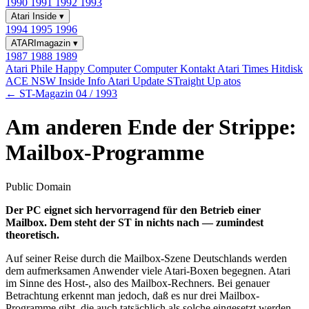
1990
1991
1992
1993
Atari Inside
▾
1994
1995
1996
ATARImagazin
▾
1987
1988
1989
Atari Phile
Happy Computer
Computer Kontakt
Atari Times
Hitdisk
ACE NSW Inside Info
Atari Update
STraight Up
atos
← ST-Magazin 04 / 1993
Am anderen Ende der Strippe:
Mailbox-Programme
Public Domain
Der PC eignet sich hervorragend für den Betrieb einer
Mailbox. Dem steht der ST in nichts nach — zumindest
theoretisch.
Auf seiner Reise durch die Mailbox-Szene Deutschlands werden
dem aufmerksamen Anwender viele Atari-Boxen begegnen. Atari
im Sinne des Host-, also des Mailbox-Rechners. Bei genauer
Betrachtung erkennt man jedoch, daß es nur drei Mailbox-
Programme gibt, die auch tatsächlich als solche eingesetzt werden