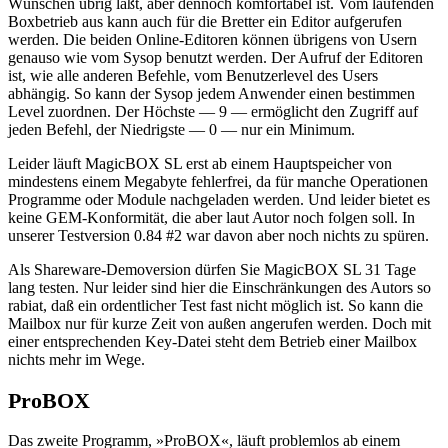
Wünschen übrig läßt, aber dennoch komfortabel ist. Vom laufenden
Boxbetrieb aus kann auch für die Bretter ein Editor aufgerufen
werden. Die beiden Online-Editoren können übrigens von Usern
genauso wie vom Sysop benutzt werden. Der Aufruf der Editoren
ist, wie alle anderen Befehle, vom Benutzerlevel des Users
abhängig. So kann der Sysop jedem Anwender einen bestimmen
Level zuordnen. Der Höchste — 9 — ermöglicht den Zugriff auf
jeden Befehl, der Niedrigste — 0 — nur ein Minimum.
Leider läuft MagicBOX SL erst ab einem Hauptspeicher von
mindestens einem Megabyte fehlerfrei, da für manche Operationen
Programme oder Module nachgeladen werden. Und leider bietet es
keine GEM-Konformität, die aber laut Autor noch folgen soll. In
unserer Testversion 0.84 #2 war davon aber noch nichts zu spüren.
Als Shareware-Demoversion dürfen Sie MagicBOX SL 31 Tage
lang testen. Nur leider sind hier die Einschränkungen des Autors so
rabiat, daß ein ordentlicher Test fast nicht möglich ist. So kann die
Mailbox nur für kurze Zeit von außen angerufen werden. Doch mit
einer entsprechenden Key-Datei steht dem Betrieb einer Mailbox
nichts mehr im Wege.
ProBOX
Das zweite Programm, »ProBOX«, läuft problemlos ab einem