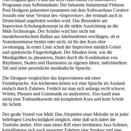
Programm zum Selbststudium: Der bekannte Instumental-Virtuose
Paul Hodgson präsentiert zusammen mit dem Softwarehaus Creative
Sounds eine neue Version des »Improvisor«, der erstmals auch in
Deutschland angeboten werden wird. Das Besondere am
Improvisor-Schulungskonzept ist die strikte Ausrichtung an die
Midi-Technologie. Der Schüler wird hier nicht mit
musiktheoretischem Ballast aus Jahrhunderten erschlagen, ob er
Notenkenntnisse besitzt oder nicht, ist für den Kurs eher
zweitrangig. In erster Linie schult der Improvisor nämlich Gehör
und spielerische Fingerfertigkeit. Der Musiker lernt, wie die
Musikgrößen zu phrasieren, findet durch die Kombination von
Rhythmen, Skalen und Harmonien zu eigenen Ideen, individuellem
Stil und seine persönliche musikalische Sprache.
Die Designer vergleichen das Improvisieren mit einer
Fremdsprache. Am leichtesten lernen wir eine Sprache im Ausland
einfach durch Zuhören. Freilich tut man sich anfangs recht schwer,
Wörter, Phrasen und Grammatik zu analysieren. Also kauft man
meist eine Tonbandkassette mit komplettem Kurs und lernt Schritt
für Schritt.
Der große Vorteil von Midi: Das Abspielen einer Melodie ist in jeder
beliebigen Geschwindigkeit möglich, ohne daß sich dabei die
Tonhöhe ändert. Hört man einen Riff eines berühmten Jazz-Solisten,
kristallisieren sich nach genauem Zuhören eine Struktur und eine