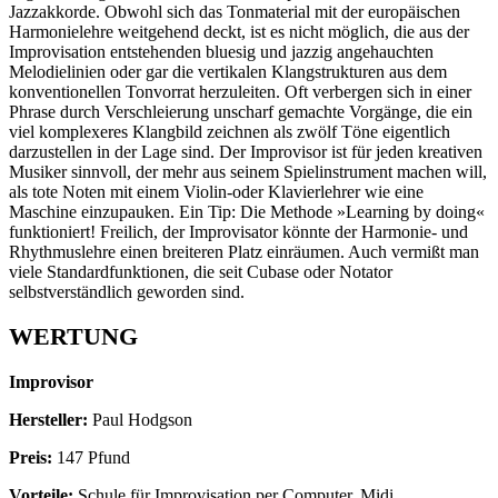
Jazzakkorde. Obwohl sich das Tonmaterial mit der europäischen
Harmonielehre weitgehend deckt, ist es nicht möglich, die aus der
Improvisation entstehenden bluesig und jazzig angehauchten
Melodielinien oder gar die vertikalen Klangstrukturen aus dem
konventionellen Tonvorrat herzuleiten. Oft verbergen sich in einer
Phrase durch Verschleierung unscharf gemachte Vorgänge, die ein
viel komplexeres Klangbild zeichnen als zwölf Töne eigentlich
darzustellen in der Lage sind. Der Improvisor ist für jeden kreativen
Musiker sinnvoll, der mehr aus seinem Spielinstrument machen will,
als tote Noten mit einem Violin-oder Klavierlehrer wie eine
Maschine einzupauken. Ein Tip: Die Methode »Learning by doing«
funktioniert! Freilich, der Improvisator könnte der Harmonie- und
Rhythmuslehre einen breiteren Platz einräumen. Auch vermißt man
viele Standardfunktionen, die seit Cubase oder Notator
selbstverständlich geworden sind.
WERTUNG
Improvisor
Hersteller:
Paul Hodgson
Preis:
147 Pfund
Vorteile:
Schule für Improvisation per Computer, Midi,