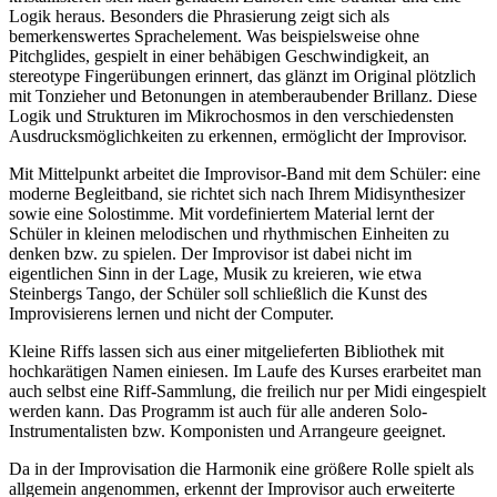
Logik heraus. Besonders die Phrasierung zeigt sich als
bemerkenswertes Sprachelement. Was beispielsweise ohne
Pitchglides, gespielt in einer behäbigen Geschwindigkeit, an
stereotype Fingerübungen erinnert, das glänzt im Original plötzlich
mit Tonzieher und Betonungen in atemberaubender Brillanz. Diese
Logik und Strukturen im Mikrochosmos in den verschiedensten
Ausdrucksmöglichkeiten zu erkennen, ermöglicht der Improvisor.
Mit Mittelpunkt arbeitet die Improvisor-Band mit dem Schüler: eine
moderne Begleitband, sie richtet sich nach Ihrem Midisynthesizer
sowie eine Solostimme. Mit vordefiniertem Material lernt der
Schüler in kleinen melodischen und rhythmischen Einheiten zu
denken bzw. zu spielen. Der Improvisor ist dabei nicht im
eigentlichen Sinn in der Lage, Musik zu kreieren, wie etwa
Steinbergs Tango, der Schüler soll schließlich die Kunst des
Improvisierens lernen und nicht der Computer.
Kleine Riffs lassen sich aus einer mitgelieferten Bibliothek mit
hochkarätigen Namen einiesen. Im Laufe des Kurses erarbeitet man
auch selbst eine Riff-Sammlung, die freilich nur per Midi eingespielt
werden kann. Das Programm ist auch für alle anderen Solo-
Instrumentalisten bzw. Komponisten und Arrangeure geeignet.
Da in der Improvisation die Harmonik eine größere Rolle spielt als
allgemein angenommen, erkennt der Improvisor auch erweiterte