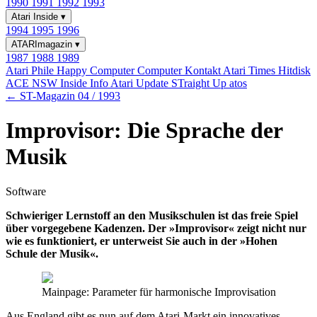
1990
1991
1992
1993
Atari Inside
▾
1994
1995
1996
ATARImagazin
▾
1987
1988
1989
Atari Phile
Happy Computer
Computer Kontakt
Atari Times
Hitdisk
ACE NSW Inside Info
Atari Update
STraight Up
atos
← ST-Magazin 04 / 1993
Improvisor: Die Sprache der
Musik
Software
Schwieriger Lernstoff an den Musikschulen ist das freie Spiel
über vorgegebene Kadenzen. Der »Improvisor« zeigt nicht nur
wie es funktioniert, er unterweist Sie auch in der »Hohen
Schule der Musik«.
Mainpage: Parameter für harmonische Improvisation
Aus England gibt es nun auf dem Atari-Markt ein innovatives