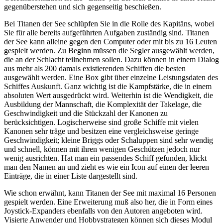
gegenüberstehen und sich gegenseitig beschießen.
Bei Titanen der See schlüpfen Sie in die Rolle des Kapitäns, wobei
Sie für alle bereits aufgeführten Aufgaben zuständig sind. Titanen
der See kann alleine gegen den Computer oder mit bis zu 16 Leuten
gespielt werden. Zu Beginn müssen die Segler ausgewählt werden,
die an der Schlacht teilnehmen sollen. Dazu können in einem Dialog
aus mehr als 200 damals existierenden Schiffen die besten
ausgewählt werden. Eine Box gibt über einzelne Leistungsdaten des
Schiffes Auskunft. Ganz wichtig ist die Kampfstärke, die in einem
absoluten Wert ausgedrückt wird. Weiterhin ist die Wendigkeit, die
Ausbildung der Mannschaft, die Komplexität der Takelage, die
Geschwindigkeit und die Stückzahl der Kanonen zu
berücksichtigen. Logischerweise sind große Schiffe mit vielen
Kanonen sehr träge und besitzen eine vergleichsweise geringe
Geschwindigkeit; kleine Briggs oder Schaluppen sind sehr wendig
und schnell, können mit ihren wenigen Geschützen jedoch nur
wenig ausrichten. Hat man ein passendes Schiff gefunden, klickt
man den Namen an und zieht es wie ein Icon auf einen der leeren
Einträge, die in einer Liste dargestellt sind.
Wie schon erwähnt, kann Titanen der See mit maximal 16 Personen
gespielt werden. Eine Erweiterung muß also her, die in Form eines
Joystick-Expanders ebenfalls von den Autoren angeboten wird.
Visierte Anwender und Hobbystrategen können sich dieses Modul