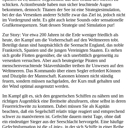
schicken. Actionfreunde haben nun sicher leuchtende Augen
bekommen, dennoch: Titanen der See ist eine Strategiesimulation,
bei der das Versenken anderer Schiffe zwar das Ziel ist, jedoch nicht
im Vordergrund steht. Es gibt auch keine Sounds oder sensationelle
Grafikensequenzen. Statt dessen Strategie und Simulation pur!
Zur Story: Vor etwa 200 Jahren ist die Erde weniger friedlich als
heute, der Kampf um die Vorherrschaft auf den Weltmeeren tobt.
Beteiligt daran sind hauptsächlich die Seemacht England, das noble
Frankreich, Spanien und die jungen Vereinigten Staaten. Es stehen
sich große Flotten gegenüber, die sich unerbittlich gegenseitig zu
versenken versuchen. Aber auch beutegierige Piraten und
menschenverachtende Sklavenhändler treiben ihr Unwesen auf den
Weltmeeren. Das Kommando über einen Segler erfordert Können
und Disziplin der Mannschaft. Kanonen können nicht ständig
feuern, sondern müssen nachgeladen, der Kurs muß gehalten und
der Wind optimal ausgenutzt werden.
Im Kampf gilt es, sich den gegnerischen Schiffen zu nähern und im
richtigen Augenblick eine Breitseite abzufeuern, ohne selbst in deren
Feuerreichweite zu kommen. Dabei müssen Sie als Kapitän
beachten, daß ein Segelschiff relativ träge reagiert und entsprechend
schwer zu manövrieren ist. Gefechte dauern meist Tage, ohne daß
ein eindeutiger Sieger aus der Seeschlacht hervorgeht. Eine häufige
Gefechtsformation ist die »Linie«, in der sich Schiffe in einer Reihe