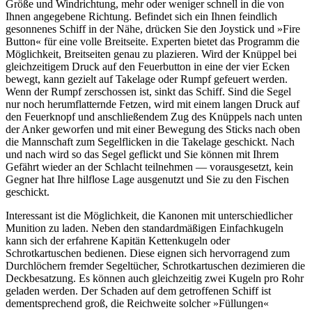
Größe und Windrichtung, mehr oder weniger schnell in die von
Ihnen angegebene Richtung. Befindet sich ein Ihnen feindlich
gesonnenes Schiff in der Nähe, drücken Sie den Joystick und »Fire
Button« für eine volle Breitseite. Experten bietet das Programm die
Möglichkeit, Breitseiten genau zu plazieren. Wird der Knüppel bei
gleichzeitigem Druck auf den Feuerbutton in eine der vier Ecken
bewegt, kann gezielt auf Takelage oder Rumpf gefeuert werden.
Wenn der Rumpf zerschossen ist, sinkt das Schiff. Sind die Segel
nur noch herumflatternde Fetzen, wird mit einem langen Druck auf
den Feuerknopf und anschließendem Zug des Knüppels nach unten
der Anker geworfen und mit einer Bewegung des Sticks nach oben
die Mannschaft zum Segelflicken in die Takelage geschickt. Nach
und nach wird so das Segel geflickt und Sie können mit Ihrem
Gefährt wieder an der Schlacht teilnehmen — vorausgesetzt, kein
Gegner hat Ihre hilflose Lage ausgenutzt und Sie zu den Fischen
geschickt.
Interessant ist die Möglichkeit, die Kanonen mit unterschiedlicher
Munition zu laden. Neben den standardmäßigen Einfachkugeln
kann sich der erfahrene Kapitän Kettenkugeln oder
Schrotkartuschen bedienen. Diese eignen sich hervorragend zum
Durchlöchern fremder Segeltücher, Schrotkartuschen dezimieren die
Deckbesatzung. Es können auch gleichzeitig zwei Kugeln pro Rohr
geladen werden. Der Schaden auf dem getroffenen Schiff ist
dementsprechend groß, die Reichweite solcher »Füllungen«