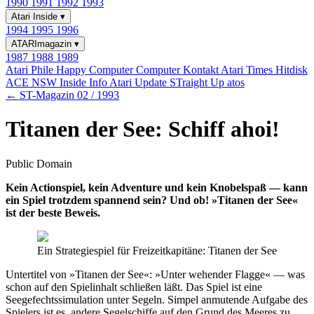
1990
1991
1992
1993
Atari Inside
▾
1994
1995
1996
ATARImagazin
▾
1987
1988
1989
Atari Phile
Happy Computer
Computer Kontakt
Atari Times
Hitdisk
ACE NSW Inside Info
Atari Update
STraight Up
atos
← ST-Magazin 02 / 1993
Titanen der See: Schiff ahoi!
Public Domain
Kein Actionspiel, kein Adventure und kein Knobelspaß — kann
ein Spiel trotzdem spannend sein? Und ob! »Titanen der See«
ist der beste Beweis.
Ein Strategiespiel für Freizeitkapitäne: Titanen der See
Untertitel von »Titanen der See«: »Unter wehender Flagge« — was
schon auf den Spielinhalt schließen läßt. Das Spiel ist eine
Seegefechtssimulation unter Segeln. Simpel anmutende Aufgabe des
Spielers ist es, andere Segelschiffe auf den Grund des Meeres zu