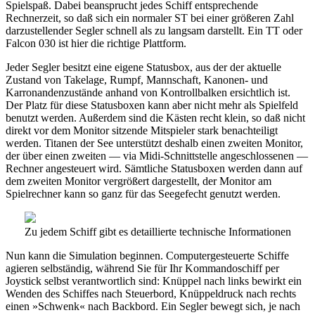
Spielspaß. Dabei beansprucht jedes Schiff entsprechende
Rechnerzeit, so daß sich ein normaler ST bei einer größeren Zahl
darzustellender Segler schnell als zu langsam darstellt. Ein TT oder
Falcon 030 ist hier die richtige Plattform.
Jeder Segler besitzt eine eigene Statusbox, aus der der aktuelle
Zustand von Takelage, Rumpf, Mannschaft, Kanonen- und
Karronandenzustände anhand von Kontrollbalken ersichtlich ist.
Der Platz für diese Statusboxen kann aber nicht mehr als Spielfeld
benutzt werden. Außerdem sind die Kästen recht klein, so daß nicht
direkt vor dem Monitor sitzende Mitspieler stark benachteiligt
werden. Titanen der See unterstützt deshalb einen zweiten Monitor,
der über einen zweiten — via Midi-Schnittstelle angeschlossenen —
Rechner angesteuert wird. Sämtliche Statusboxen werden dann auf
dem zweiten Monitor vergrößert dargestellt, der Monitor am
Spielrechner kann so ganz für das Seegefecht genutzt werden.
Zu jedem Schiff gibt es detaillierte technische Informationen
Nun kann die Simulation beginnen. Computergesteuerte Schiffe
agieren selbständig, während Sie für Ihr Kommandoschiff per
Joystick selbst verantwortlich sind: Knüppel nach links bewirkt ein
Wenden des Schiffes nach Steuerbord, Knüppeldruck nach rechts
einen »Schwenk« nach Backbord. Ein Segler bewegt sich, je nach