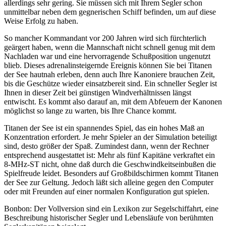
allerdings sehr gering. Sie müssen sich mit Ihrem Segler schon
unmittelbar neben dem gegnerischen Schiff befinden, um auf diese
Weise Erfolg zu haben.
So mancher Kommandant vor 200 Jahren wird sich fürchterlich
geärgert haben, wenn die Mannschaft nicht schnell genug mit dem
Nachladen war und eine hervorragende Schußposition ungenutzt
blieb. Dieses adrenalinsteigernde Ereignis können Sie bei Titanen
der See hautnah erleben, denn auch Ihre Kanoniere brauchen Zeit,
bis die Geschütze wieder einsatzbereit sind. Ein schneller Segler ist
Ihnen in dieser Zeit bei günstigen Windverhältnissen längst
entwischt. Es kommt also darauf an, mit dem Abfeuern der Kanonen
möglichst so lange zu warten, bis Ihre Chance kommt.
Titanen der See ist ein spannendes Spiel, das ein hohes Maß an
Konzentration erfordert. Je mehr Spieler an der Simulation beteiligt
sind, desto größer der Spaß. Zumindest dann, wenn der Rechner
entsprechend ausgestattet ist: Mehr als fünf Kapitäne verkraftet ein
8-MHz-ST nicht, ohne daß durch die Geschwindkeitseinbußen die
Spielfreude leidet. Besonders auf Großbildschirmen kommt Titanen
der See zur Geltung. Jedoch läßt sich alleine gegen den Computer
oder mit Freunden auf einer normalen Konfiguration gut spielen.
Bonbon: Der Vollversion sind ein Lexikon zur Segelschiffahrt, eine
Beschreibung historischer Segler und Lebensläufe von berühmten