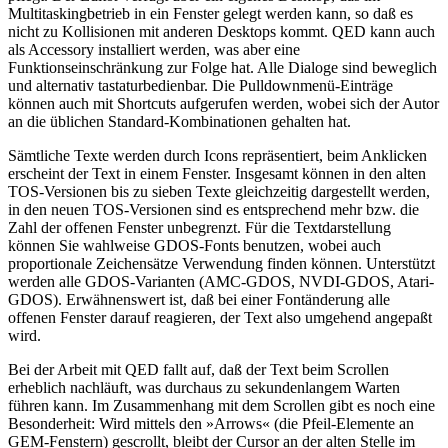
Multitaskingbetrieb in ein Fenster gelegt werden kann, so daß es
nicht zu Kollisionen mit anderen Desktops kommt. QED kann auch
als Accessory installiert werden, was aber eine
Funktionseinschränkung zur Folge hat. Alle Dialoge sind beweglich
und alternativ tastaturbedienbar. Die Pulldownmenü-Einträge
können auch mit Shortcuts aufgerufen werden, wobei sich der Autor
an die üblichen Standard-Kombinationen gehalten hat.
Sämtliche Texte werden durch Icons repräsentiert, beim Anklicken
erscheint der Text in einem Fenster. Insgesamt können in den alten
TOS-Versionen bis zu sieben Texte gleichzeitig dargestellt werden,
in den neuen TOS-Versionen sind es entsprechend mehr bzw. die
Zahl der offenen Fenster unbegrenzt. Für die Textdarstellung
können Sie wahlweise GDOS-Fonts benutzen, wobei auch
proportionale Zeichensätze Verwendung finden können. Unterstützt
werden alle GDOS-Varianten (AMC-GDOS, NVDI-GDOS, Atari-
GDOS). Erwähnenswert ist, daß bei einer Fontänderung alle
offenen Fenster darauf reagieren, der Text also umgehend angepaßt
wird.
Bei der Arbeit mit QED fallt auf, daß der Text beim Scrollen
erheblich nachläuft, was durchaus zu sekundenlangem Warten
führen kann. Im Zusammenhang mit dem Scrollen gibt es noch eine
Besonderheit: Wird mittels den »Arrows« (die Pfeil-Elemente an
GEM-Fenstern) gescrollt, bleibt der Cursor an der alten Stelle im