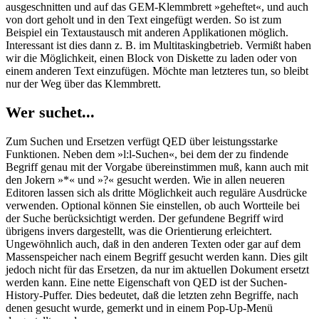
ausgeschnitten und auf das GEM-Klemmbrett »geheftet«, und auch
von dort geholt und in den Text eingefügt werden. So ist zum
Beispiel ein Textaustausch mit anderen Applikationen möglich.
Interessant ist dies dann z. B. im Multitaskingbetrieb. Vermißt haben
wir die Möglichkeit, einen Block von Diskette zu laden oder von
einem anderen Text einzufügen. Möchte man letzteres tun, so bleibt
nur der Weg über das Klemmbrett.
Wer suchet...
Zum Suchen und Ersetzen verfügt QED über leistungsstarke
Funktionen. Neben dem »l:l-Suchen«, bei dem der zu findende
Begriff genau mit der Vorgabe übereinstimmen muß, kann auch mit
den Jokern »*« und »?« gesucht werden. Wie in allen neueren
Editoren lassen sich als dritte Möglichkeit auch reguläre Ausdrücke
verwenden. Optional können Sie einstellen, ob auch Wortteile bei
der Suche berücksichtigt werden. Der gefundene Begriff wird
übrigens invers dargestellt, was die Orientierung erleichtert.
Ungewöhnlich auch, daß in den anderen Texten oder gar auf dem
Massenspeicher nach einem Begriff gesucht werden kann. Dies gilt
jedoch nicht für das Ersetzen, da nur im aktuellen Dokument ersetzt
werden kann. Eine nette Eigenschaft von QED ist der Suchen-
History-Puffer. Dies bedeutet, daß die letzten zehn Begriffe, nach
denen gesucht wurde, gemerkt und in einem Pop-Up-Menü