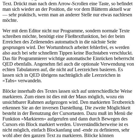
Text. Drückt man nach dem Arrow-Scrollen eine Taste, so befindet
man sich wieder an der Position, die vor dem Blätterm aktuell war
— sehr praktisch, wenn man an anderer Stelle nur etwas nachlesen
möchte.
Wer mit dem Editor nicht nur Programme, sondern normale Texte
schreiben möchte, benötigt eine Fließtextfunktion, bei der beim
Erreichen des Zeilenendes automatisch in die nächste Seite
gesprungen wird. Der Wortumbruch arbeitet fehlerfrei, es werden
also auch bei sehr schnellem Tippen keine Buchstaben verschluckt.
Das für Programmierer wichtige automatische Einrücken beherrscht
QED ebenfalls. Angenehm fiel auch die optionale Verwendung von
echten Tabulatoren auf, die nicht auf Leerzeichen basieren. Es
lassen sich in QED übrigens nachträglich alle Leerzeichen in
»Tabs« verwandeln.
Blöcke innerhalb des Textes lassen sich auf unterschiedliche Weise
markieren. Zum einen ist dies mit der Maus möglich, wozu ein
unsichtbarer Rahmen aufgezogen wird. Den markierten Textbereich
erkennen Sie an der inversen Darstellung. Die zweite Möglichkeit
besteht in der Benutzung der Cursortasten. Dazu muß im Menü die
Funktion »Markieren« aufgerufen und dann durch Bewegen des
Cursors ein Block markiert werden. Unverständlicherweise ist es
nicht möglich, einfach Blockanfang und -ende zu definieren, sehr
wohl aber den ganzen Text zu markieren. Blöcke können