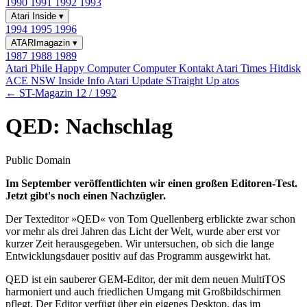
1990
1991
1992
1993
Atari Inside
▾
1994
1995
1996
ATARImagazin
▾
1987
1988
1989
Atari Phile
Happy Computer
Computer Kontakt
Atari Times
Hitdisk
ACE NSW Inside Info
Atari Update
STraight Up
atos
← ST-Magazin 12 / 1992
QED: Nachschlag
Public Domain
Im September veröffentlichten wir einen großen Editoren-Test.
Jetzt gibt's noch einen Nachzügler.
Der Texteditor »QED« von Tom Quellenberg erblickte zwar schon
vor mehr als drei Jahren das Licht der Welt, wurde aber erst vor
kurzer Zeit herausgegeben. Wir untersuchen, ob sich die lange
Entwicklungsdauer positiv auf das Programm ausgewirkt hat.
QED ist ein sauberer GEM-Editor, der mit dem neuen MultiTOS
harmoniert und auch friedlichen Umgang mit Großbildschirmen
pflegt. Der Editor verfügt über ein eigenes Desktop, das im