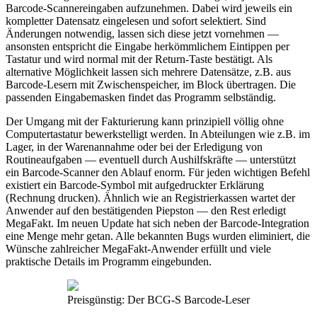
Barcode-Scannereingaben aufzunehmen. Dabei wird jeweils ein
kompletter Datensatz eingelesen und sofort selektiert. Sind
Änderungen notwendig, lassen sich diese jetzt vornehmen —
ansonsten entspricht die Eingabe herkömmlichem Eintippen per
Tastatur und wird normal mit der Return-Taste bestätigt. Als
alternative Möglichkeit lassen sich mehrere Datensätze, z.B. aus
Barcode-Lesern mit Zwischenspeicher, im Block übertragen. Die
passenden Eingabemasken findet das Programm selbständig.
Der Umgang mit der Fakturierung kann prinzipiell völlig ohne
Computertastatur bewerkstelligt werden. In Abteilungen wie z.B. im
Lager, in der Warenannahme oder bei der Erledigung von
Routineaufgaben — eventuell durch Aushilfskräfte — unterstützt
ein Barcode-Scanner den Ablauf enorm. Für jeden wichtigen Befehl
existiert ein Barcode-Symbol mit aufgedruckter Erklärung
(Rechnung drucken). Ähnlich wie an Registrierkassen wartet der
Anwender auf den bestätigenden Piepston — den Rest erledigt
MegaFakt. Im neuen Update hat sich neben der Barcode-Integration
eine Menge mehr getan. Alle bekannten Bugs wurden eliminiert, die
Wünsche zahlreicher MegaFakt-Anwender erfüllt und viele
praktische Details im Programm eingebunden.
Preisgünstig: Der BCG-S Barcode-Leser