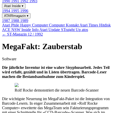
1990
1991
1992
1993
Atari Inside
▾
1994
1995
1996
ATARImagazin
▾
1987
1988
1989
Atari Phile
Happy Computer
Computer Kontakt
Atari Times
Hitdisk
ACE NSW Inside Info
Atari Update
STraight Up
atos
← ST-Magazin 12 / 1992
MegaFakt: Zauberstab
Software
Die jährliche Inventur ist eine wahre Sisyphusarbeit. Jedes Teil
wird erfaßt, gezählt und in Listen übertragen. Barcode-Leser
machen die Bestandsaufnahme zum Kinderspiel.
Rolf Rocke demonstriert die neuen Barcode-Scanner
Die wichtigste Neuerung im MegaFakt-Paket ist die Integration von
Barcode-Lesern. In enger Zusammenarbeit mit »Rolf Rocke
Computer« erweiterte das MegaTeam sein Fakturierungsprogramm
mit einer Schnittstelle für »CCD-Barcode«-Scanner. Was sich im