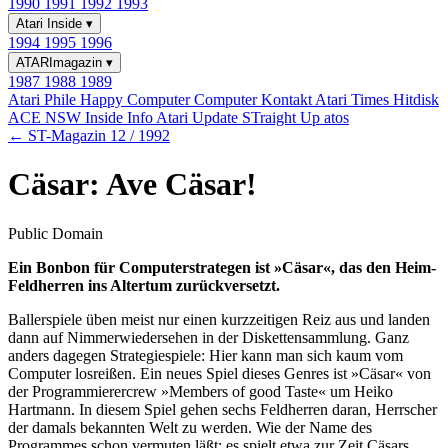
1990
1991
1992
1993
Atari Inside
▾
1994
1995
1996
ATARImagazin
▾
1987
1988
1989
Atari Phile
Happy Computer
Computer Kontakt
Atari Times
Hitdisk
ACE NSW Inside Info
Atari Update
STraight Up
atos
← ST-Magazin 12 / 1992
Cäsar: Ave Cäsar!
Public Domain
Ein Bonbon für Computerstrategen ist »Cäsar«, das den Heim-
Feldherren ins Altertum zurückversetzt.
Ballerspiele üben meist nur einen kurzzeitigen Reiz aus und landen
dann auf Nimmerwiedersehen in der Diskettensammlung. Ganz
anders dagegen Strategiespiele: Hier kann man sich kaum vom
Computer losreißen. Ein neues Spiel dieses Genres ist »Cäsar« von
der Programmierercrew »Members of good Taste« um Heiko
Hartmann. In diesem Spiel gehen sechs Feldherren daran, Herrscher
der damals bekannten Welt zu werden. Wie der Name des
Programmes schon vermuten läßt: es spielt etwa zur Zeit Cäsars.