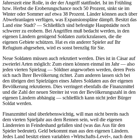
Jahreszeit eine Rolle, in der der Angriff stattfindet. Ist im Frühling
bzw. Herbst die Eroberungschance noch 50 Prozent, sinkt sie im
Winter oder Sommer auf etwa 38 Prozent. Länder können auch über
Abwehranlagen verfügen, was Expansionspläne dämpft. Besitzt das
Land eine Stadt? — Schließlich sind befestigte Hauptstädte noch
schwerer zu erobern. Bei Angriffen muß bedacht werden, in den
eigenen Ländern genügend Soldaten zurückzulassen, die die
eigenen Gebiete schützen. Hat es ein anderer Spieler auf Ihr
Refugium abgesehen, wird es sonst brenzlig für Sie.
Neue Soldaten müssen auch rekrutiert werden. Dies ist in Cäsar auf
zweierlei Arten möglich: Zum einen können einmal im Jahr — also
jeden vierten Spielzug — Söldner angeworben werden, deren Preis
sich nach Ihrer Bevölkerung richtet. Zum anderen lassen sich bei
den übrigen drei Spielzügen eines Jahres Soldaten aus der eigenen
Bevölkerung rekrutieren. Dies verringert ebenfalls die Finanzmittel
und die Zahl der neuen Streiter ist von der Bevölkerungszahl in den
eigenen Ländern abhängig — schließlich kann nicht jeder Bürger
Soldat werden.
Finanzmittel sind überlebenswichtig, will man nicht bereits nach
dem vierten Spieljahr aus dem Rennen sein, weil die eigenen
Ländereien in Feindeshand gefallen sind (was das Aus für den
Spieler bedeutet). Geld bekommt man aus den eigenen Ländern.
Jedes Land besitzt einen variablen »Wirtschafts-Level«, nach dem