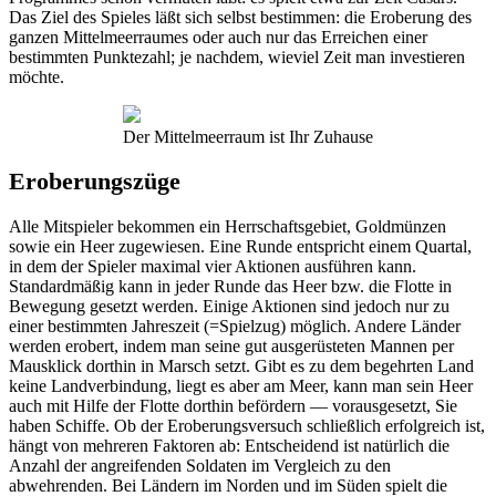
Das Ziel des Spieles läßt sich selbst bestimmen: die Eroberung des
ganzen Mittelmeerraumes oder auch nur das Erreichen einer
bestimmten Punktezahl; je nachdem, wieviel Zeit man investieren
möchte.
Der Mittelmeerraum ist Ihr Zuhause
Eroberungszüge
Alle Mitspieler bekommen ein Herrschaftsgebiet, Goldmünzen
sowie ein Heer zugewiesen. Eine Runde entspricht einem Quartal,
in dem der Spieler maximal vier Aktionen ausführen kann.
Standardmäßig kann in jeder Runde das Heer bzw. die Flotte in
Bewegung gesetzt werden. Einige Aktionen sind jedoch nur zu
einer bestimmten Jahreszeit (=Spielzug) möglich. Andere Länder
werden erobert, indem man seine gut ausgerüsteten Mannen per
Mausklick dorthin in Marsch setzt. Gibt es zu dem begehrten Land
keine Landverbindung, liegt es aber am Meer, kann man sein Heer
auch mit Hilfe der Flotte dorthin befördern — vorausgesetzt, Sie
haben Schiffe. Ob der Eroberungsversuch schließlich erfolgreich ist,
hängt von mehreren Faktoren ab: Entscheidend ist natürlich die
Anzahl der angreifenden Soldaten im Vergleich zu den
abwehrenden. Bei Ländern im Norden und im Süden spielt die