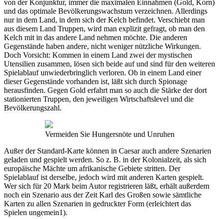
von der Konjunktur, immer die maximalen Einnahmen (Gold, Korn)
und das optimale Bevölkerungswachstum verzeichnen. Allerdings
nur in dem Land, in dem sich der Kelch befindet. Verschiebt man
aus diesem Land Truppen, wird man explizit gefragt, ob man den
Kelch mit in das andere Land nehmen möchte. Die anderen
Gegenstände haben andere, nicht weniger nützliche Wirkungen.
Doch Vorsicht: Kommen in einem Land zwei der mystischen
Utensilien zusammen, lösen sich beide auf und sind für den weiteren
Spielablauf unwiederbringlich verloren. Ob in einem Land einer
dieser Gegenstände vorhanden ist, läßt sich durch Spionage
herausfinden. Gegen Gold erfahrt man so auch die Stärke der dort
stationierten Truppen, den jeweiligen Wirtschaftslevel und die
Bevölkerungszahl.
Vermeiden Sie Hungersnöte und Unruhen
Außer der Standard-Karte können in Caesar auch andere Szenarien
geladen und gespielt werden. So z. B. in der Kolonialzeit, als sich
europäische Mächte um afrikanische Gebiete stritten. Der
Spielablauf ist derselbe, jedoch wird mit anderen Karten gespielt.
Wer sich für 20 Mark beim Autor registrieren läßt, erhält außerdem
noch ein Szenario aus der Zeit Karl des Großen sowie sämtliche
Karten zu allen Szenarien in gedruckter Form (erleichtert das
Spielen ungemein1).