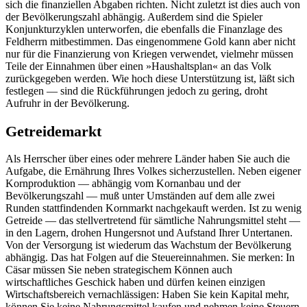
sich die finanziellen Abgaben richten. Nicht zuletzt ist dies auch von
der Bevölkerungszahl abhängig. Außerdem sind die Spieler
Konjunkturzyklen unterworfen, die ebenfalls die Finanzlage des
Feldherrn mitbestimmen. Das eingenommene Gold kann aber nicht
nur für die Finanzierung von Kriegen verwendet, vielmehr müssen
Teile der Einnahmen über einen »Haushaltsplan« an das Volk
zurückgegeben werden. Wie hoch diese Unterstützung ist, läßt sich
festlegen — sind die Rückführungen jedoch zu gering, droht
Aufruhr in der Bevölkerung.
Getreidemarkt
Als Herrscher über eines oder mehrere Länder haben Sie auch die
Aufgabe, die Ernährung Ihres Volkes sicherzustellen. Neben eigener
Kornproduktion — abhängig vom Kornanbau und der
Bevölkerungszahl — muß unter Umständen auf dem alle zwei
Runden stattfindenden Kornmarkt nachgekauft werden. Ist zu wenig
Getreide — das stellvertretend für sämtliche Nahrungsmittel steht —
in den Lagern, drohen Hungersnot und Aufstand Ihrer Untertanen.
Von der Versorgung ist wiederum das Wachstum der Bevölkerung
abhängig. Das hat Folgen auf die Steuereinnahmen. Sie merken: In
Cäsar müssen Sie neben strategischem Können auch
wirtschaftliches Geschick haben und dürfen keinen einzigen
Wirtschaftsbereich vernachlässigen: Haben Sie kein Kapital mehr,
können Sie keine Nahrungsmittel kaufen und nehmen keine Steuern