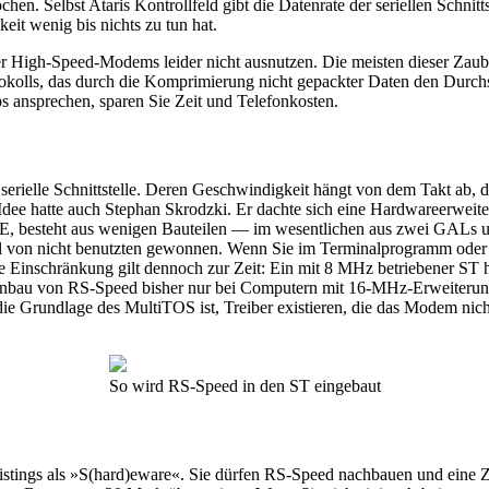
en. Selbst Ataris Kontrollfeld gibt die Datenrate der seriellen Schnitt
t wenig bis nichts zu tun hat.
 High-Speed-Modems leider nicht ausnutzen. Die meisten dieser Zaub
kolls, das durch die Komprimierung nicht gepackter Daten den Durchsa
 ansprechen, sparen Sie Zeit und Telefonkosten.
erielle Schnittstelle. Deren Geschwindigkeit hängt von dem Takt ab, de
dee hatte auch Stephan Skrodzki. Er dachte sich eine Hardwareerweite
, besteht aus wenigen Bauteilen — im wesentlichen aus zwei GALs und 
 von nicht benutzten gewonnen. Wenn Sie im Terminalprogramm oder Ko
e Einschränkung gilt dennoch zur Zeit: Ein mit 8 MHz betriebener ST 
der Einbau von RS-Speed bisher nur bei Computern mit 16-MHz-Erweiteru
die Grundlage des MultiTOS ist, Treiber existieren, die das Modem ni
So wird RS-Speed in den ST eingebaut
tings als »S(hard)eware«. Sie dürfen RS-Speed nachbauen und eine Ze