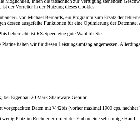
, die Möglichkeit, Ihnen die tatsächlich zur Verfügung stehenden Gesch
st der Vorreiter in der Nutzung dieses Cookies.
ncer« von Michael Bernards, ein Programm zum Ersatz der fehlerhafte
en dessen ausgefeilte Funktionen für eine Optimierung der Datenrate.
 beherrscht, ist RS-Speed eine gute Wahl für Sie.
 Platine halten wir für diesen Leistungsumfang angemessen. Allerding
k, bei Eigenbau 20 Mark Shareware-Gebühr
icht vorgepackten Daten mit V.42bis (vorher maximal 1900 cps, nachher
 wenig Platz im Rechner erfordert der Einbau eine sehr ruhige Hand.