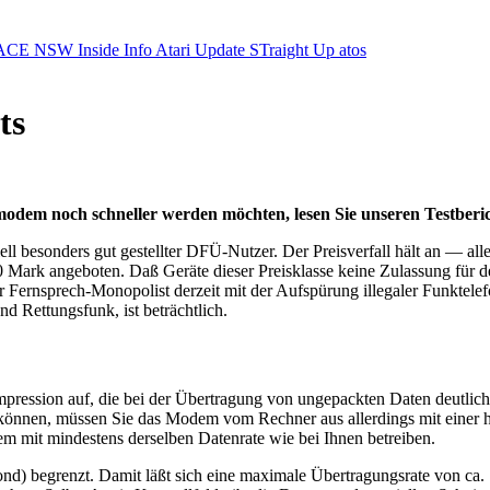
ACE NSW Inside Info
Atari Update
STraight Up
atos
ts
modem noch schneller werden möchten, lesen Sie unseren Testber
ziell besonders gut gestellter DFÜ-Nutzer. Der Preisverfall hält an — a
 Mark angeboten. Daß Geräte dieser Preisklasse keine Zulassung für den
Fernsprech-Monopolist derzeit mit der Aufspürung illegaler Funktelefone
d Rettungsfunk, ist beträchtlich.
ession auf, die bei der Übertragung von ungepackten Daten deutliche
 können, müssen Sie das Modem vom Rechner aus allerdings mit einer h
 mit mindestens derselben Datenrate wie bei Ihnen betreiben.
ond) begrenzt. Damit läßt sich eine maximale Übertragungsrate von ca