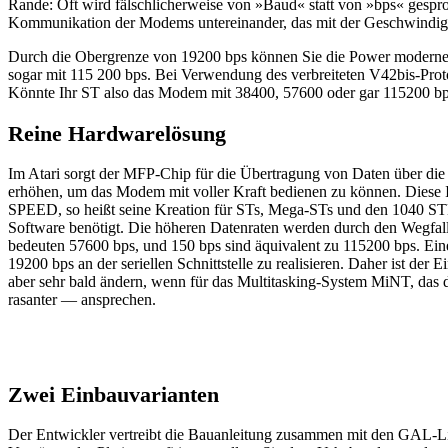
Rande: Oft wird fälschlicherweise von »Baud« statt von »bps« gesproch
Kommunikation der Modems untereinander, das mit der Geschwindigkei
Durch die Obergrenze von 19200 bps können Sie die Power moderner
sogar mit 115 200 bps. Bei Verwendung des verbreiteten V42bis-Proto
Könnte Ihr ST also das Modem mit 38400, 57600 oder gar 115200 bps
Reine Hardwarelösung
Im Atari sorgt der MFP-Chip für die Übertragung von Daten über die s
erhöhen, um das Modem mit voller Kraft bedienen zu können. Diese I
SPEED, so heißt seine Kreation für STs, Mega-STs und den 1040 STE
Software benötigt. Die höheren Datenraten werden durch den Wegfall
bedeuten 57600 bps, und 150 bps sind äquivalent zu 115200 bps. Ein
19200 bps an der seriellen Schnittstelle zu realisieren. Daher ist 
aber sehr bald ändern, wenn für das Multitasking-System MiNT, das 
rasanter — ansprechen.
Zwei Einbauvarianten
Der Entwickler vertreibt die Bauanleitung zusammen mit den GAL-Lis