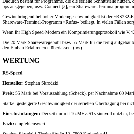
Dadurch besteht für Programme, die die serielle Schnittstelle nutzen
bps ausgegeben, usw. Connect [2], ein Shareware-Terminalprogramm, i
Gewinnbringend bei hoher Modemgeschwindigkeit ist der »RS232-Enha
Shareware-Terminal-Programm »Rufus« beiliegt. In vielen Fällen sorg
Wenn Ihr High Speed-Modem ein Komprimierungsprotokoll wie V.42bis
Die 20 Mark Sharewaregebühr bzw. 55 Mark für die fertig aufgebaute
den Einbau Erfahreneren überlassen. (uw)
WERTUNG
RS-Speed
Hersteller:
Stephan Skrodzki
Preis:
55 Mark bei Vorauszahlung (Scheck), per Nachnahme 60 Mar
Stärke: gesteigerte Geschwindigkeit der seriellen Übertragung bei n
Einschränkungen:
Derzeit nur mit 16-MHz-STs sinnvoll nutzbar, bei
Fazit:
empfehlenswert
Stephan Skrodzki, Tiroler Straße 12, 7500 Karlsruhe 41