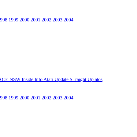
1998
1999
2000
2001
2002
2003
2004
ACE NSW Inside Info
Atari Update
STraight Up
atos
1998
1999
2000
2001
2002
2003
2004