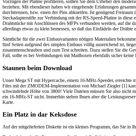
Vorzügen der Platine profitieren, sollten Sie dem Urheber den moder
beziehen. Mit ebendieser haben wir eingehende Erfahrungen gesamme
durchtrennen, bzw. einen der Pins abkneifen. Ist genügend Freiraum
Steckadapterstifte zur Verbindung mit der RS-Speed-Platine in diese 
Drahtstücke mit Anschlüssen des MFPs verbunden werden, auf die dan
allerdings etwas zu klein bemessen, so daß das Einfädeln der Drähte
Sämtliche für die zwei Einbauvarianten nötigen Materialien bekommen
fünf Seiten aufgrund des simplen Einbaus völlig ausreichend ist, lie
zusammenschrauben und zum Test schreiten. Dazu stellen Sie die Gesc
Fall, sollte es bei Verbindungen mit Mailboxen ebenfalls sicher kein
Staunen beim Download
Unser Mega ST mit Hypercache, einem 16-MHz-Speeder, erreichte m
Files mit der ZMODEM-Implementation von Michael Ziegler [1] kamen
schwindelnde Höhe von 3800! Viele Dateien müssen Sie also nicht me
ein 16-MHz-ST nicht. Immerhin stehen Ihnen aber die Leistungsreserv
Karte.
Ein Platz in dar Keksdose
Auf der mitgelieferten Diskette ist ein kleines Programm, das Sie in 