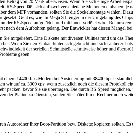
aten Betrag von 20 Mark überweisen. Wenn Sie sich einige Arbeit erspar
lt. RS-Speed läßt sich auf zwei verschiedene Methoden einbauen, je n
 über dem MFP vorhanden, sollten Sie die Sockelmontage wählen. Dazu 
eingesetzt. Geht es, wie im Mega ST, enger in der Umgebung des Chips 
n der RS-Speed aufgefädelt und mit ihnen verlötet wird. Bei unserem 
 erst nach dem Aufbohren gelang. Der Entwickler hat diesen Mangel bei 
 Sie mitgeliefert. Eine Diskette mit diversen Utilities rund um das T
gen bei. Wenn Sie den Einbau hinter sich gebracht und sich sauberer Löt
hwindigkeit der seriellen Schnittstelle schrittweise höher und überp
e Probleme geben.
it einem 14400-bps-Modem bei Ansteuerung mit 38400 bps erstaunlich
 wir auf ca. 3300 cps; wenn zusätzlich noch die diesem Protokoll ei
hr packen, bevor Sie sie übertragen. Die durch RS-Speed möglichen, 
en der Platine zu Diensten, sollten Sie später Ihren Rechner noch wei
Ihren Autoordner Ihrer Boot-Partition bzw. Diskette kopieren sollten. 