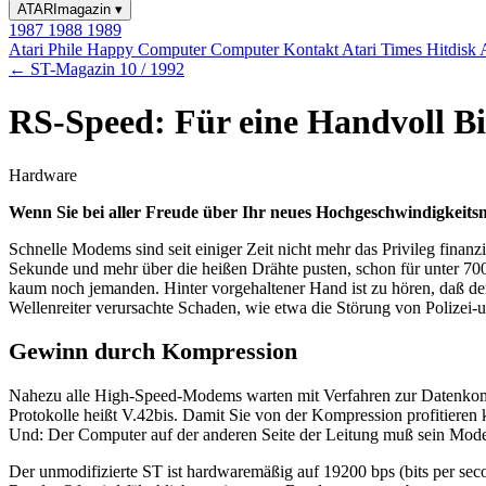
ATARImagazin
▾
1987
1988
1989
Atari Phile
Happy Computer
Computer Kontakt
Atari Times
Hitdisk
← ST-Magazin 10 / 1992
RS-Speed: Für eine Handvoll Bi
Hardware
Wenn Sie bei aller Freude über Ihr neues Hochgeschwindigkeits
Schnelle Modems sind seit einiger Zeit nicht mehr das Privileg finan
Sekunde und mehr über die heißen Drähte pusten, schon für unter 700
kaum noch jemanden. Hinter vorgehaltener Hand ist zu hören, daß der 
Wellenreiter verursachte Schaden, wie etwa die Störung von Polizei-un
Gewinn durch Kompression
Nahezu alle High-Speed-Modems warten mit Verfahren zur Datenkompr
Protokolle heißt V.42bis. Damit Sie von der Kompression profitieren
Und: Der Computer auf der anderen Seite der Leitung muß sein Modem
Der unmodifizierte ST ist hardwaremäßig auf 19200 bps (bits per sec