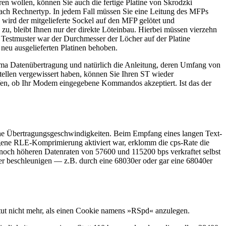
en wollen, können Sie auch die fertige Platine von Skrodzki
ach Rechnertyp. In jedem Fall müssen Sie eine Leitung des MFPs
wird der mitgelieferte Sockel auf den MFP gelötet und
zu, bleibt Ihnen nur der direkte Löteinbau. Hierbei müssen vierzehn
Testmuster war der Durchmesser der Löcher auf der Platine
neu ausgelieferten Platinen behoben.
hema Datenübertragung und natürlich die Anleitung, deren Umfang von
stellen vergewissert haben, können Sie Ihren ST wieder
rüfen, ob Ihr Modem eingegebene Kommandos akzeptiert. Ist das der
e Übertragungsgeschwindigkeiten. Beim Empfang eines langen Text-
gene RLE-Komprimierung aktiviert war, erklomm die cps-Rate die
noch höheren Datenraten von 57600 und 115200 bps verkraftet selbst
ter beschleunigen — z.B. durch eine 68030er oder gar eine 68040er
Es tut nicht mehr, als einen Cookie namens »RSpd« anzulegen.