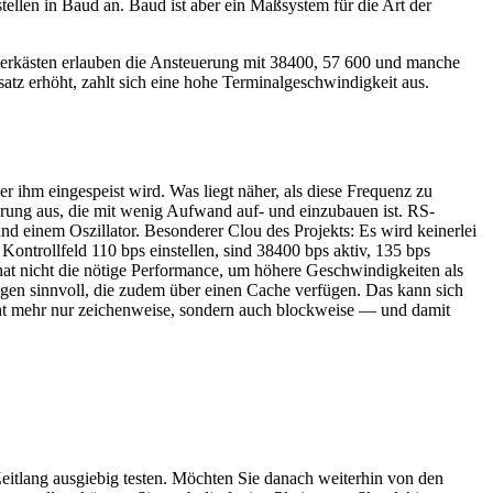
stellen in Baud an. Baud ist aber ein Maßsystem für die Art der
erkästen erlauben die Ansteuerung mit 38400, 57 600 und manche
tz erhöht, zahlt sich eine hohe Terminalgeschwindigkeit aus.
r ihm eingespeist wird. Was liegt näher, als diese Frequenz zu
rung aus, die mit wenig Aufwand auf- und einzubauen ist. RS-
einem Oszillator. Besonderer Clou des Projekts: Es wird keinerlei
ntrollfeld 110 bps einstellen, sind 38400 bps aktiv, 135 bps
hat nicht die nötige Performance, um höhere Geschwindigkeiten als
ngen sinnvoll, die zudem über einen Cache verfügen. Das kann sich
cht mehr nur zeichenweise, sondern auch blockweise — und damit
itlang ausgiebig testen. Möchten Sie danach weiterhin von den