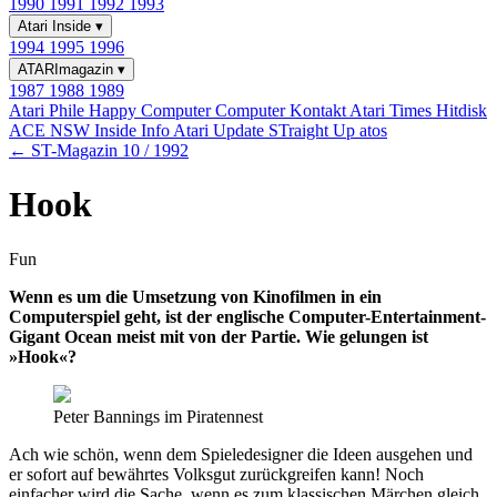
1990
1991
1992
1993
Atari Inside
▾
1994
1995
1996
ATARImagazin
▾
1987
1988
1989
Atari Phile
Happy Computer
Computer Kontakt
Atari Times
Hitdisk
ACE NSW Inside Info
Atari Update
STraight Up
atos
← ST-Magazin 10 / 1992
Hook
Fun
Wenn es um die Umsetzung von Kinofilmen in ein
Computerspiel geht, ist der englische Computer-Entertainment-
Gigant Ocean meist mit von der Partie. Wie gelungen ist
»Hook«?
Peter Bannings im Piratennest
Ach wie schön, wenn dem Spieledesigner die Ideen ausgehen und
er sofort auf bewährtes Volksgut zurückgreifen kann! Noch
einfacher wird die Sache, wenn es zum klassischen Märchen gleich