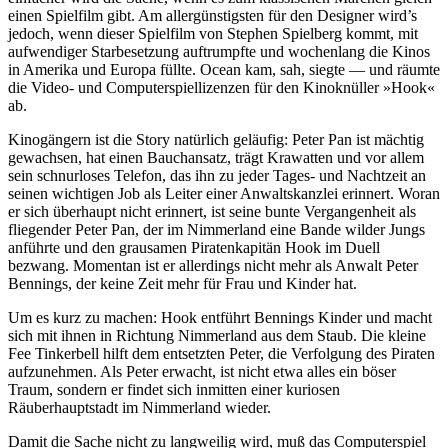
einen Spielfilm gibt. Am allergünstigsten für den Designer wird’s
jedoch, wenn dieser Spielfilm von Stephen Spielberg kommt, mit
aufwendiger Starbesetzung auftrumpfte und wochenlang die Kinos
in Amerika und Europa füllte. Ocean kam, sah, siegte — und räumte
die Video- und Computerspiellizenzen für den Kinoknüller »Hook«
ab.
Kinogängern ist die Story natürlich geläufig: Peter Pan ist mächtig
gewachsen, hat einen Bauchansatz, trägt Krawatten und vor allem
sein schnurloses Telefon, das ihn zu jeder Tages- und Nachtzeit an
seinen wichtigen Job als Leiter einer Anwaltskanzlei erinnert. Woran
er sich überhaupt nicht erinnert, ist seine bunte Vergangenheit als
fliegender Peter Pan, der im Nimmerland eine Bande wilder Jungs
anführte und den grausamen Piratenkapitän Hook im Duell
bezwang. Momentan ist er allerdings nicht mehr als Anwalt Peter
Bennings, der keine Zeit mehr für Frau und Kinder hat.
Um es kurz zu machen: Hook entführt Bennings Kinder und macht
sich mit ihnen in Richtung Nimmerland aus dem Staub. Die kleine
Fee Tinkerbell hilft dem entsetzten Peter, die Verfolgung des Piraten
aufzunehmen. Als Peter erwacht, ist nicht etwa alles ein böser
Traum, sondern er findet sich inmitten einer kuriosen
Räuberhauptstadt im Nimmerland wieder.
Damit die Sache nicht zu langweilig wird, muß das Computerspiel