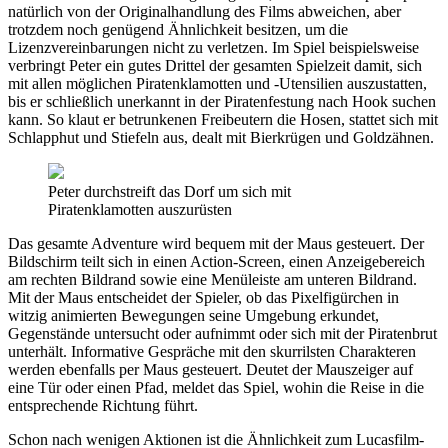
natürlich von der Originalhandlung des Films abweichen, aber
trotzdem noch genügend Ähnlichkeit besitzen, um die
Lizenzvereinbarungen nicht zu verletzen. Im Spiel beispielsweise
verbringt Peter ein gutes Drittel der gesamten Spielzeit damit, sich
mit allen möglichen Piratenklamotten und -Utensilien auszustatten,
bis er schließlich unerkannt in der Piratenfestung nach Hook suchen
kann. So klaut er betrunkenen Freibeutern die Hosen, stattet sich mit
Schlapphut und Stiefeln aus, dealt mit Bierkrügen und Goldzähnen.
Peter durchstreift das Dorf um sich mit
Piratenklamotten auszurüsten
Das gesamte Adventure wird bequem mit der Maus gesteuert. Der
Bildschirm teilt sich in einen Action-Screen, einen Anzeigebereich
am rechten Bildrand sowie eine Menüleiste am unteren Bildrand.
Mit der Maus entscheidet der Spieler, ob das Pixelfigürchen in
witzig animierten Bewegungen seine Umgebung erkundet,
Gegenstände untersucht oder aufnimmt oder sich mit der Piratenbrut
unterhält. Informative Gespräche mit den skurrilsten Charakteren
werden ebenfalls per Maus gesteuert. Deutet der Mauszeiger auf
eine Tür oder einen Pfad, meldet das Spiel, wohin die Reise in die
entsprechende Richtung führt.
Schon nach wenigen Aktionen ist die Ähnlichkeit zum Lucasfilm-