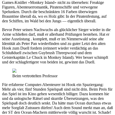
Games-Knüller »Monkey Island« nicht zu übersehen: Freakige
Figuren, Abenteuerromantik, Piratenschiffe und verwegene
Spelunken. Durch die beschränkten 16 Farben überwiegen
Brauntöne überall da, wo es Holz gibt: In der Piratenfestung, auf
den Schiffen, im Wald bei den Jungs — eigentlich überall.
Bevor Peter seinen Nachwuchs als glücklicher Sieger wieder in die
Arme schließen darf, muß er allerhand Prüfungen bestehen. Hat er
seine Ausrüstung . komplett, muß er im Nimmerwald seine alte
Identität als Peter Pan wiederfinden und zu guter Letzt den alten
Hook zum Duell fordern (erinnert wieder verdächtig an das
Schlußduell zwischen Guybrush Threepwood und dem
Geisterkapitän Le Chuck in Monkey Island). Wer besser schimpft
und der schlagfertigere von beiden ist, gewinnt das Duell.
Beim vertrottelten Professor
Für erfahrene Computer-Abenteurer ist Hook ein Spaziergang:
Mehr als vier, fünf Stunden Spielspaß sind nicht drin. Beim Preis für
das Spiel ist ins Kino gehen wesentlich billiger. Dazu kommen hie
und da unlogische Rätsel und skurrile Übersetzungen, was den
Spielspaß doch deutlich senkt. Da hätte man Ocean durchaus etwas
mehr Sorgfalt Zutrauen dürfen! Auch dem Sound merkt man an, daß
der ST den Ocean-Machern mittlerweile völlig wurscht ist. Schade!