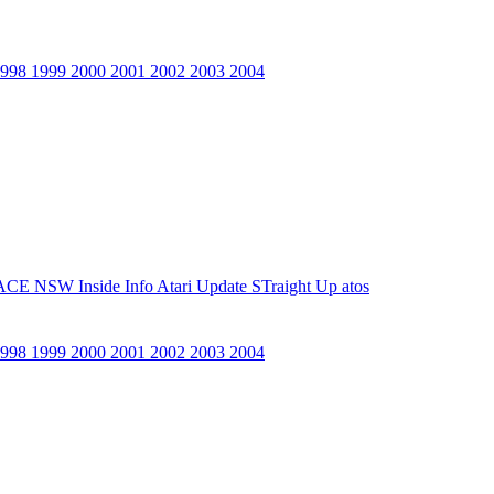
1998
1999
2000
2001
2002
2003
2004
ACE NSW Inside Info
Atari Update
STraight Up
atos
1998
1999
2000
2001
2002
2003
2004