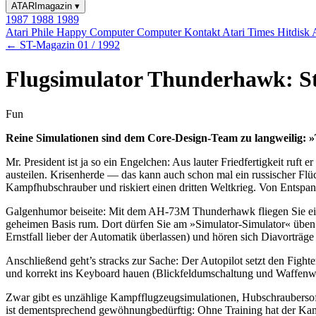
ATARImagazin
▾
1987
1988
1989
Atari Phile
Happy Computer
Computer Kontakt
Atari Times
Hitdisk
← ST-Magazin 01 / 1992
Flugsimulator Thunderhawk: St
Fun
Reine Simulationen sind dem Core-Design-Team zu langweilig: »
Mr. President ist ja so ein Engelchen: Aus lauter Friedfertigkeit ruft
austeilen. Krisenherde — das kann auch schon mal ein russischer Flü
Kampfhubschrauber und riskiert einen dritten Weltkrieg. Von Entspan
Galgenhumor beiseite: Mit dem AH-73M Thunderhawk fliegen Sie eine
geheimen Basis rum. Dort dürfen Sie am »Simulator-Simulator« üben 
Ernstfall lieber der Automatik überlassen) und hören sich Diavorträge
Anschließend geht’s stracks zur Sache: Der Autopilot setzt den Fighte
und korrekt ins Keyboard hauen (Blickfeldumschaltung und Waffenwah
Zwar gibt es unzählige Kampfflugzeugsimulationen, Hubschraubersoft
ist dementsprechend gewöhnungbedürftig: Ohne Training hat der Kamp