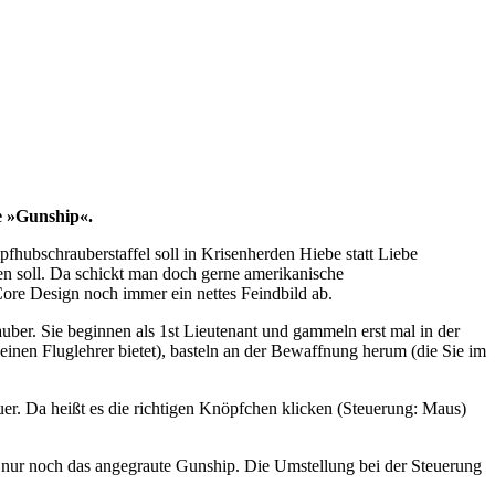
e »Gunship«.
mpfhubschrauberstaffel soll in Krisenherden Hiebe statt Liebe
en soll. Da schickt man doch gerne amerikanische
Core Design noch immer ein nettes Feindbild ab.
r. Sie beginnen als 1st Lieutenant und gammeln erst mal in der
nen Fluglehrer bietet), basteln an der Bewaffnung herum (die Sie im
euer. Da heißt es die richtigen Knöpfchen klicken (Steuerung: Maus)
 nur noch das angegraute Gunship. Die Umstellung bei der Steuerung