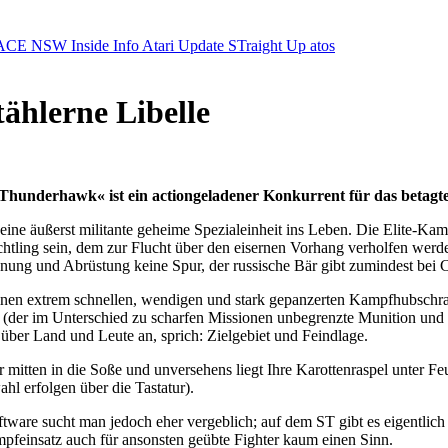
ACE NSW Inside Info
Atari Update
STraight Up
atos
ählerne Libelle
Thunderhawk« ist ein actiongeladener Konkurrent für das betagt
 er eine äußerst militante geheime Spezialeinheit ins Leben. Die Elite-Ka
chtling sein, dem zur Flucht über den eisernen Vorhang verholfen werd
nung und Abrüstung keine Spur, der russische Bär gibt zumindest bei 
n extrem schnellen, wendigen und stark gepanzerten Kampfhubschraube
(der im Unterschied zu scharfen Missionen unbegrenzte Munition und ei
 über Land und Leute an, sprich: Zielgebiet und Feindlage.
r mitten in die Soße und unversehens liegt Ihre Karottenraspel unter F
l erfolgen über die Tastatur).
ware sucht man jedoch eher vergeblich; auf dem ST gibt es eigentlich
feinsatz auch für ansonsten geübte Fighter kaum einen Sinn.