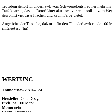
Trotzdem gehört Thunderhawk vom Schwierigkeitsgrad her mehr ins Mi
Trafoknarren, das die Rotorblätter akustisch vertreten soll — zum Weg
gewohnt) viel triste Flächen und kaum Farbe bietet.
Angesichts der Tatsache, daß man für den Thunderhawk runde 100 Märk
angelegt ist. (hu)
WERTUNG
Thunderhawk AH-73M
Hersteller:
Core Design
Preis:
ca. 100 Mark
Mono:
nein