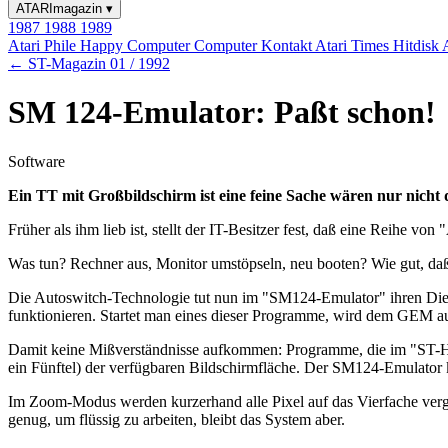
ATARImagazin
▾
1987
1988
1989
Atari Phile
Happy Computer
Computer Kontakt
Atari Times
Hitdisk
← ST-Magazin 01 / 1992
SM 124-Emulator: Paßt schon!
Software
Ein TT mit Großbildschirm ist eine feine Sache wären nur nicht
Früher als ihm lieb ist, stellt der IT-Besitzer fest, daß eine Reihe
Was tun? Rechner aus, Monitor umstöpseln, neu booten? Wie gut, da
Die Autoswitch-Technologie tut nun im "SM124-Emulator" ihren Dien
funktionieren. Startet man eines dieser Programme, wird dem GEM aut
Damit keine Mißverständnisse aufkommen: Programme, die im "ST-Hoch
ein Fünftel) der verfügbaren Bildschirmfläche. Der SM124-Emulator k
Im Zoom-Modus werden kurzerhand alle Pixel auf das Vierfache vergrö
genug, um flüssig zu arbeiten, bleibt das System aber.