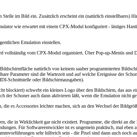
Stelle im Bild ein. Zusätzlich erscheint ein (natürlich einstellbares) Hi
ulator wie erwartet mit einem CPX-Modul konfiguriert - lästiges Hanti
entlichen Emulation einstellen.
ird vollständig vom CPX-Modul organisiert. Über Pop-up-Menüs und D
Bildschirmfläche natürlich von keinem sauber programmierten Bildschir
lbare Parameter sind die Wartezeit und auf welche Ereignisse der Sc
IDI-Schnittstelle oder Bildschirmausgaben).
 blockiert) schwebt ein kleines Logo über den Bildschirm, das aus ein
h der Schoner auch dann aktivieren läßt, wenn die Emulation nicht ge
en, die es Accessories leichter machen, sich an den Wechsel der Bildgr
, die in Wirklichkeit gar nicht existiert. Programme, die direkt an die
ndungen. Für Softwareentwickler ist es ungemein praktisch, mal eben 
vorführungen sehr hilfreich sein - die Pixel sind dann auch noch aus