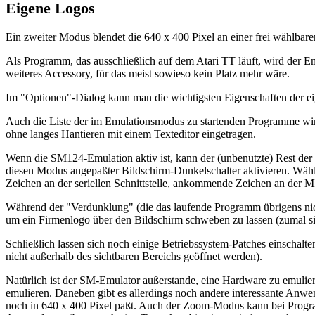
Eigene Logos
Ein zweiter Modus blendet die 640 x 400 Pixel an einer frei wählbaren 
Als Programm, das ausschließlich auf dem Atari TT läuft, wird der Em
weiteres Accessory, für das meist sowieso kein Platz mehr wäre.
Im "Optionen"-Dialog kann man die wichtigsten Eigenschaften der eig
Auch die Liste der im Emulationsmodus zu startenden Programme w
ohne langes Hantieren mit einem Texteditor eingetragen.
Wenn die SM124-Emulation aktiv ist, kann der (unbenutzte) Rest der 
diesen Modus angepaßter Bildschirm-Dunkelschalter aktivieren. Wäh
Zeichen an der seriellen Schnittstelle, ankommende Zeichen an der M
Während der "Verdunklung" (die das laufende Programm übrigens nicht
um ein Firmenlogo über den Bildschirm schweben zu lassen (zumal sic
Schließlich lassen sich noch einige Betriebssystem-Patches einschalt
nicht außerhalb des sichtbaren Bereichs geöffnet werden).
Natürlich ist der SM-Emulator außerstande, eine Hardware zu emulieren
emulieren. Daneben gibt es allerdings noch andere interessante Anwe
noch in 640 x 400 Pixel paßt. Auch der Zoom-Modus kann bei Programm