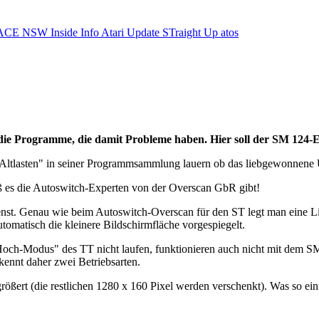
ACE NSW Inside Info
Atari Update
STraight Up
atos
 die Programme, die damit Probleme haben. Hier soll der SM 124-
 von "Altlasten" in seiner Programmsammlung lauern ob das liebgewonnen
ß es die Autoswitch-Experten von der Overscan GbR gibt!
st. Genau wie beim Autoswitch-Overscan für den ST legt man eine Li
omatisch die kleinere Bildschirmfläche vorgespiegelt.
-Modus" des TT nicht laufen, funktionieren auch nicht mit dem SM-Em
ennt daher zwei Betriebsarten.
ßert (die restlichen 1280 x 160 Pixel werden verschenkt). Was so einf