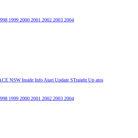
1998
1999
2000
2001
2002
2003
2004
ACE NSW Inside Info
Atari Update
STraight Up
atos
1998
1999
2000
2001
2002
2003
2004