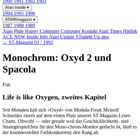
1990
1991
1992
1993
Atari Inside
▾
1994
1995
1996
ATARImagazin
▾
1987
1988
1989
Atari Phile
Happy Computer
Computer Kontakt
Atari Times
Hitdisk
ACE NSW Inside Info
Atari Update
STraight Up
atos
← ST-Magazin 01 / 1992
Monochrom: Oxyd 2 und
Spacola
Fun
Life is like Oxygen, zweites Kapitel
Seit Monaten hält sich »Oxyd« von Modula-Freak Meinolf
Schneider eisern auf dem ersten Platz unserer ST-Magazin-Leser-
Charts. Obwohl — oder gerade weil das Geschicklichkeits- und
Strategiespielchen für den Mono-chrom-Monitor gedacht ist, läuft es
der kommerziellen Farbkonkurrenz den Rang ab.