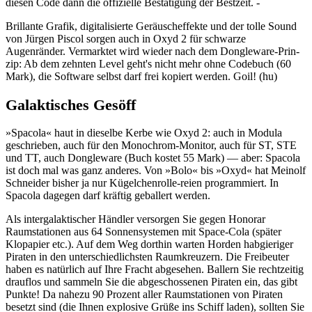
diesen Code dann die offizielle Bestätigung der Bestzeit. -
Brillante Grafik, digitalisierte Geräuscheffekte und der tolle Sound
von Jürgen Piscol sorgen auch in Oxyd 2 für schwarze
Augenränder. Vermarktet wird wieder nach dem Dongleware-Prin-
zip: Ab dem zehnten Level geht's nicht mehr ohne Codebuch (60
Mark), die Software selbst darf frei kopiert werden. Goil! (hu)
Galaktisches Gesöff
»Spacola« haut in dieselbe Kerbe wie Oxyd 2: auch in Modula
geschrieben, auch für den Monochrom-Monitor, auch für ST, STE
und TT, auch Dongleware (Buch kostet 55 Mark) — aber: Spacola
ist doch mal was ganz anderes. Von »Bolo« bis »Oxyd« hat Meinolf
Schneider bisher ja nur Kügelchenrolle-reien programmiert. In
Spacola dagegen darf kräftig geballert werden.
Als intergalaktischer Händler versorgen Sie gegen Honorar
Raumstationen aus 64 Sonnensystemen mit Space-Cola (später
Klopapier etc.). Auf dem Weg dorthin warten Horden habgieriger
Piraten in den unterschiedlichsten Raumkreuzern. Die Freibeuter
haben es natürlich auf Ihre Fracht abgesehen. Ballern Sie rechtzeitig
drauflos und sammeln Sie die abgeschossenen Piraten ein, das gibt
Punkte! Da nahezu 90 Prozent aller Raumstationen von Piraten
besetzt sind (die Ihnen explosive Grüße ins Schiff laden), sollten Sie