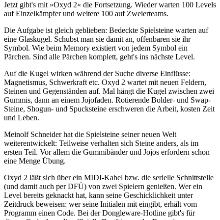
Jetzt gibt's mit »Oxyd 2« die Fortsetzung. Wieder warten 100 Levels
auf Einzelkämpfer und weitere 100 auf Zweierteams.
Die Aufgabe ist gleich geblieben: Bedeckte Spielsteine warten auf
eine Glaskugel. Schubst man sie damit an, offenbaren sie ihr
Symbol. Wie beim Memory existiert von jedem Symbol ein
Pärchen. Sind alle Pärchen komplett, geht's ins nächste Level.
Auf die Kugel wirken während der Suche diverse Einflüsse:
Magnetismus, Schwerkraft etc. Oxyd 2 wartet mit neuen Feldern,
Steinen und Gegenständen auf. Mal hängt die Kugel zwischen zwei
Gummis, dann an einem Jojofaden. Rotierende Bolder- und Swap-
Steine, Shogun- und Spucksteine erschweren die Arbeit, kosten Zeit
und Leben.
Meinolf Schneider hat die Spielsteine seiner neuen Welt
weiterentwickelt: Teilweise verhalten sich Steine anders, als im
ersten Teil. Vor allem die Gummibänder und Jojos erfordern schon
eine Menge Übung.
Oxyd 2 läßt sich über ein MIDI-Kabel bzw. die serielle Schnittstelle
(und damit auch per DFÜ) von zwei Spielern genießen. Wer ein
Level bereits geknackt hat, kann seine Geschicklichkeit unter
Zeitdruck beweisen: wer seine Initialen mit eingibt, erhält vom
Programm einen Code. Bei der Dongleware-Hotline gibt's für