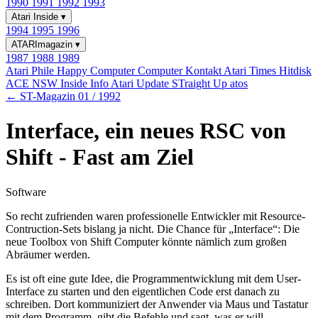
1990
1991
1992
1993
Atari Inside
▾
1994
1995
1996
ATARImagazin
▾
1987
1988
1989
Atari Phile
Happy Computer
Computer Kontakt
Atari Times
Hitdisk
ACE NSW Inside Info
Atari Update
STraight Up
atos
← ST-Magazin 01 / 1992
Interface, ein neues RSC von
Shift - Fast am Ziel
Software
So recht zufrienden waren professionelle Entwickler mit Resource-
Contruction-Sets bislang ja nicht. Die Chance für „Interface“: Die
neue Toolbox von Shift Computer könnte nämlich zum großen
Abräumer werden.
Es ist oft eine gute Idee, die Programmentwicklung mit dem User-
Interface zu starten und den eigentlichen Code erst danach zu
schreiben. Dort kommuniziert der Anwender via Maus und Tastatur
mit dem Programm, gibt die Befehle und sagt, was er will.