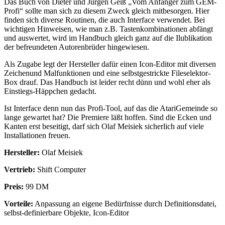
Das Buch von Dieter und Jürgen Geiß „Vom Anfänger zum GEM-
Profi“ sollte man sich zu diesem Zweck gleich mitbesorgen. Hier
finden sich diverse Routinen, die auch Interface verwendet. Bei
wichtigen Hinweisen, wie man z.B. Tastenkombinationen abfängt
und auswertet, wird im Handbuch gleich ganz auf die Ilublikation
der befreundeten Autorenbrüder hingewiesen.
Als Zugabe legt der Hersteller dafür einen Icon-Editor mit diversen
Zeichenund Malfunktionen und eine selbstgestrickte Fileselektor-
Box drauf. Das Handbuch ist leider recht dünn und wohl eher als
Einstiegs-Häppchen gedacht.
Ist Interface denn nun das Profi-Tool, auf das die AtariGemeinde so
lange gewartet hat? Die Premiere läßt hoffen. Sind die Ecken und
Kanten erst beseitigt, darf sich Olaf Meisiek sicherlich auf viele
Installationen freuen.
Hersteller:
Olaf Meisiek
Vertrieb:
Shift Computer
Preis:
99 DM
Vorteile:
Anpassung an eigene Bedürfnisse durch Definitionsdatei,
selbst-definierbare Objekte, Icon-Editor