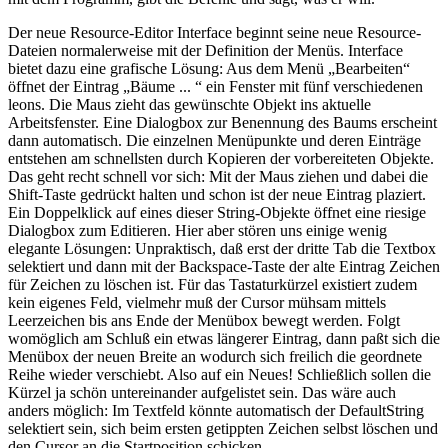
Der neue Resource-Editor Interface beginnt seine neue Resource-
Dateien normalerweise mit der Definition der Menüs. Interface
bietet dazu eine grafische Lösung: Aus dem Menü „Bearbeiten“
öffnet der Eintrag „Bäume ... “ ein Fenster mit fünf verschiedenen
leons. Die Maus zieht das gewünschte Objekt ins aktuelle
Arbeitsfenster. Eine Dialogbox zur Benennung des Baums erscheint
dann automatisch. Die einzelnen Menüpunkte und deren Einträge
entstehen am schnellsten durch Kopieren der vorbereiteten Objekte.
Das geht recht schnell vor sich: Mit der Maus ziehen und dabei die
Shift-Taste gedrückt halten und schon ist der neue Eintrag plaziert.
Ein Doppelklick auf eines dieser String-Objekte öffnet eine riesige
Dialogbox zum Editieren. Hier aber stören uns einige wenig
elegante Lösungen: Unpraktisch, daß erst der dritte Tab die Textbox
selektiert und dann mit der Backspace-Taste der alte Eintrag Zeichen
für Zeichen zu löschen ist. Für das Tastaturkürzel existiert zudem
kein eigenes Feld, vielmehr muß der Cursor mühsam mittels
Leerzeichen bis ans Ende der Menübox bewegt werden. Folgt
womöglich am Schluß ein etwas längerer Eintrag, dann paßt sich die
Menübox der neuen Breite an wodurch sich freilich die geordnete
Reihe wieder verschiebt. Also auf ein Neues! Schließlich sollen die
Kürzel ja schön untereinander aufgelistet sein. Das wäre auch
anders möglich: Im Textfeld könnte automatisch der DefaultString
selektiert sein, sich beim ersten getippten Zeichen selbst löschen und
den Cursor an die Startposition schicken.