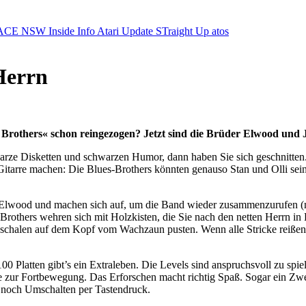
ACE NSW Inside Info
Atari Update
STraight Up
atos
Herrn
ues Brothers« schon reingezogen? Jetzt sind die Brüder Elwood u
warze Disketten und schwarzen Humor, dann haben Sie sich geschnitte
itarre machen: Die Blues-Brothers könnten genauso Stan und Olli sein
r Elwood und machen sich auf, um die Band wieder zusammenzurufen (mü
Brothers wehren sich mit Holzkisten, die Sie nach den netten Herrn in
halen auf dem Kopf vom Wachzaun pusten. Wenn alle Stricke reißen,
0 Platten gibt’s ein Extraleben. Die Levels sind anspruchsvoll zu spiel
zur Fortbewegung. Das Erforschen macht richtig Spaß. Sogar ein Zweis
r noch Umschalten per Tastendruck.