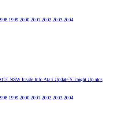
1998
1999
2000
2001
2002
2003
2004
ACE NSW Inside Info
Atari Update
STraight Up
atos
1998
1999
2000
2001
2002
2003
2004