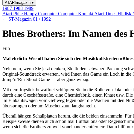
ATARImagazin
▾
1987
1988
1989
Atari Phile
Happy Computer
Computer Kontakt
Atari Times
Hitdisk
← ST-Magazin 01 / 1992
Blues Brothers: Im Namen des 
Fun
Mal ehrlich: Wie oft haben Sie sich den Musikkultstreifen »Bl
Nein nein, wenn Sie jetzt denken, Sie finden schwarze Packung sch
Original-Soundtrack erwarten, wird Ihnen das Game ein Loch in die G
Jump’n’Rur Shoot Game — aber ganz witzig.
Mit dem Joystick bewaffnet schlüpfen Sie in die Rolle von Jake ode
durch eine Geschäftsstraße, eine Chemiefabrik, einen Knast usw. Die 
im Einkaufswagen vom Gehweg fegen oder die Wachen mit den Nußsc
überspringen oder am Maschenzaun langhangeln.
Überall hängen Schallplatten herum, die die beiden einsammeln: Für 10
Beispielsweise dienen auch schon mal Luftballons oder Regenschirme 
wenn sich die Brothers zu weit voneinander entfernen: Dann hilft nu