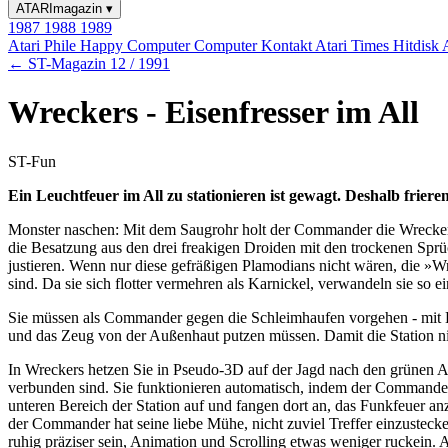
ATARImagazin
▾
1987
1988
1989
Atari Phile
Happy Computer
Computer Kontakt
Atari Times
Hitdisk
← ST-Magazin 12 / 1991
Wreckers - Eisenfresser im All
ST-Fun
Ein Leuchtfeuer im All zu stationieren ist gewagt. Deshalb friere
Monster naschen: Mit dem Saugrohr holt der Commander die Wreckers 
die Besatzung aus den drei freakigen Droiden mit den trockenen Spr
justieren. Wenn nur diese gefräßigen Plamodians nicht wären, die »Wre
sind. Da sie sich flotter vermehren als Karnickel, verwandeln sie so
Sie müssen als Commander gegen die Schleimhaufen vorgehen - mit 
und das Zeug von der Außenhaut putzen müssen. Damit die Station ni
In Wreckers hetzen Sie in Pseudo-3D auf der Jagd nach den grünen Al
verbunden sind. Sie funktionieren automatisch, indem der Commander
unteren Bereich der Station auf und fangen dort an, das Funkfeuer an
der Commander hat seine liebe Mühe, nicht zuviel Treffer einzustecke
ruhig präziser sein, Animation und Scrolling etwas weniger ruckein. 