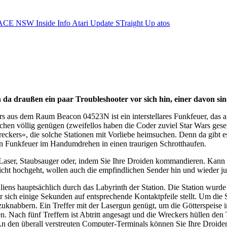
ACE NSW Inside Info
Atari Update
STraight Up
atos
n da draußen ein paar Troubleshooter vor sich hin, einer davon sind
aus dem Raum Beacon 04523N ist ein interstellares Funkfeuer, das all
üchen völlig genügen (zweifellos haben die Coder zuviel Star Wars ge
ckers«, die solche Stationen mit Vorliebe heimsuchen. Denn da gibt es 
 ein Funkfeuer im Handumdrehen in einen traurigen Schrotthaufen.
Laser, Staubsauger oder, indem Sie Ihre Droiden kommandieren. Kann 
cht hochgeht, wollen auch die empfindlichen Sender hin und wieder jus
iens hauptsächlich durch das Labyrinth der Station. Die Station wurd
 sich einige Sekunden auf entsprechende Kontaktpfeile stellt. Um die
zuknabbern. Ein Treffer mit der Lasergun genügt, um die Götterspeise 
n. Nach fünf Treffern ist Abtritt angesagt und die Wreckers hüllen den
An den überall verstreuten Computer-Terminals können Sie Ihre Droiden