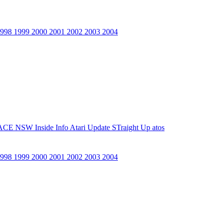
1998
1999
2000
2001
2002
2003
2004
ACE NSW Inside Info
Atari Update
STraight Up
atos
1998
1999
2000
2001
2002
2003
2004