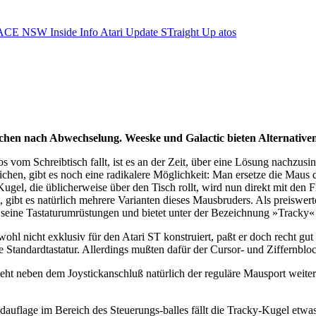
ACE NSW Inside Info
Atari Update
STraight Up
atos
hen nach Abwechselung. Weeske und Galactic bieten Alternativen
s vom Schreibtisch fallt, ist es an der Zeit, über eine Lösung nachzu
eichen, gibt es noch eine radikalere Möglichkeit: Man ersetze die Maus
ugel, die üblicherweise über den Tisch rollt, wird nun direkt mit den 
, gibt es natürlich mehrere Varianten dieses Mausbruders. Als preiswer
seine Tastaturumrüstungen und bietet unter der Bezeichnung »Tracky« e
wohl nicht exklusiv für den Atari ST konstruiert, paßt er doch recht g
 die Standardtastatur. Allerdings mußten dafür der Cursor- und Ziffernb
steht neben dem Joystickanschluß natürlich der reguläre Mausport weit
flage im Bereich des Steuerungs-balles fällt die Tracky-Kugel etwas g