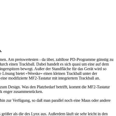
.
sinnen. Am preiswertesten - da über, zahllose PD-Programme günstig zu
 durch einen Trackball. Dabei handelt es sich quasi um eine auf dem
Fingerspitzen bewegt. Außer der Standfläche für das Gerät wird so
te Lösung bietet »Weeske« einen kleinen Trackball unter der
ine modifizierte MF2-Tastatur mit integriertem Trackball an.
ut zum Design. Was den Platzbedarf betrifft, kommt die MF2-Tastatur
lock enger zusammenrücken.
erhin zur Verfügung, so daß man parallel noch eine Maus oder andere
rößer als die des Lynx aus. Außerdem läuft sie sehr leicht in den