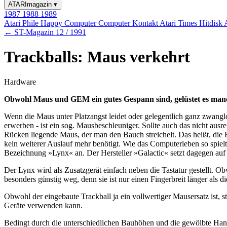
ATARImagazin
▾
1987
1988
1989
Atari Phile
Happy Computer
Computer Kontakt
Atari Times
Hitdisk
← ST-Magazin 12 / 1991
Trackballs: Maus verkehrt
Hardware
Obwohl Maus und GEM ein gutes Gespann sind, gelüstet es manc
Wenn die Maus unter Platzangst leidet oder gelegentlich ganz zwanglo
erwerben - ist ein sog. Mausbeschleuniger. Sollte auch das nicht ausr
Rücken liegende Maus, der man den Bauch streichelt. Das heißt, die K
kein weiterer Auslauf mehr benötigt. Wie das Computerleben so spielt
Bezeichnung »Lynx« an. Der Hersteller »Galactic« setzt dagegen auf 
Der Lynx wird als Zusatzgerät einfach neben die Tastatur gestellt. Ob
besonders günstig weg, denn sie ist nur einen Fingerbreit länger als
Obwohl der eingebaute Trackball ja ein vollwertiger Mausersatz ist, 
Geräte verwenden kann.
Bedingt durch die unterschiedlichen Bauhöhen und die gewölbte Handau