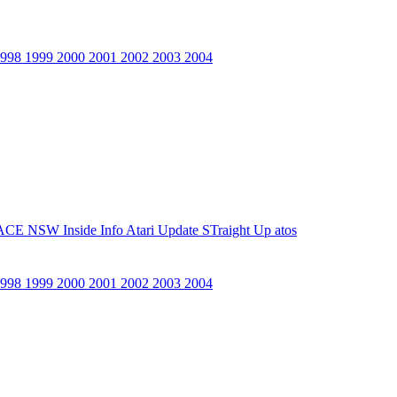
1998
1999
2000
2001
2002
2003
2004
ACE NSW Inside Info
Atari Update
STraight Up
atos
1998
1999
2000
2001
2002
2003
2004