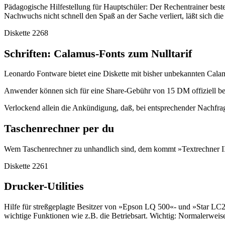
Pädagogische Hilfestellung für Hauptschüler: Der Rechentrainer best
Nachwuchs nicht schnell den Spaß an der Sache verliert, läßt sich die 
Diskette 2268
Schriften: Calamus-Fonts zum Nulltarif
Leonardo Fontware bietet eine Diskette mit bisher unbekannten Calam
Anwender können sich für eine Share-Gebühr von 15 DM offiziell beim 
Verlockend allein die Ankündigung, daß, bei entsprechender Nachfrag
Taschenrechner per du
Wem Taschenrechner zu unhandlich sind, dem kommt »Textrechner II« 
Diskette 2261
Drucker-Utilities
Hilfe für streßgeplagte Besitzer von »Epson LQ 500«- und »Star LC24
wichtige Funktionen wie z.B. die Betriebsart. Wichtig: Normalerweis