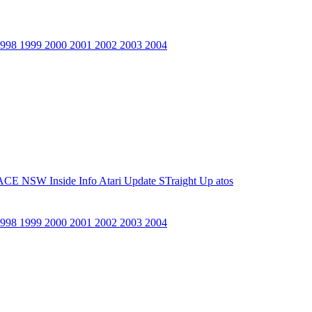
1998
1999
2000
2001
2002
2003
2004
ACE NSW Inside Info
Atari Update
STraight Up
atos
1998
1999
2000
2001
2002
2003
2004