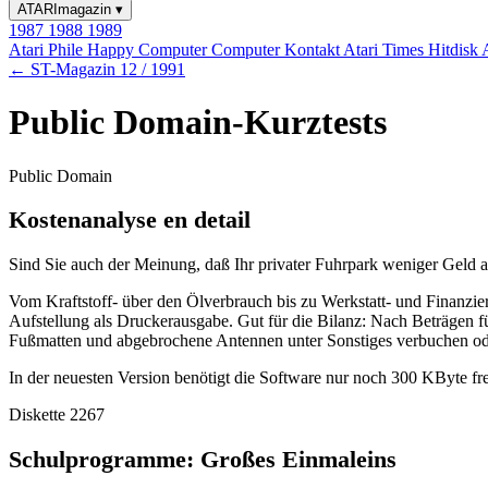
ATARImagazin
▾
1987
1988
1989
Atari Phile
Happy Computer
Computer Kontakt
Atari Times
Hitdisk
← ST-Magazin 12 / 1991
Public Domain-Kurztests
Public Domain
Kostenanalyse en detail
Sind Sie auch der Meinung, daß Ihr privater Fuhrpark weniger Geld a
Vom Kraftstoff- über den Ölverbrauch bis zu Werkstatt- und Finanzier
Aufstellung als Druckerausgabe. Gut für die Bilanz: Nach Beträgen f
Fußmatten und abgebrochene Antennen unter Sonstiges verbuchen od
In der neuesten Version benötigt die Software nur noch 300 KByte fre
Diskette 2267
Schulprogramme: Großes Einmaleins