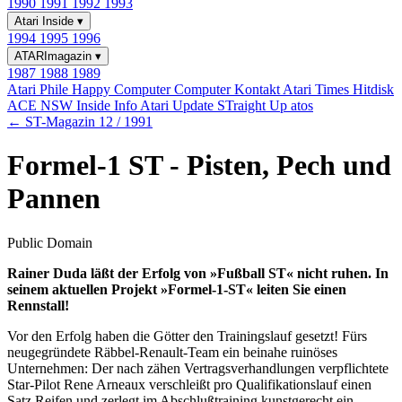
1990
1991
1992
1993
Atari Inside
▾
1994
1995
1996
ATARImagazin
▾
1987
1988
1989
Atari Phile
Happy Computer
Computer Kontakt
Atari Times
Hitdisk
ACE NSW Inside Info
Atari Update
STraight Up
atos
← ST-Magazin 12 / 1991
Formel-1 ST - Pisten, Pech und
Pannen
Public Domain
Rainer Duda läßt der Erfolg von »Fußball ST« nicht ruhen. In
seinem aktuellen Projekt »Formel-1-ST« leiten Sie einen
Rennstall!
Vor den Erfolg haben die Götter den Trainingslauf gesetzt! Fürs
neugegründete Räbbel-Renault-Team ein beinahe ruinöses
Unternehmen: Der nach zähen Vertragsverhandlungen verpflichtete
Star-Pilot Rene Arneaux verschleißt pro Qualifikationslauf einen
Satz Reifen und zerlegt im Abschlußtraining kunstgerecht ein