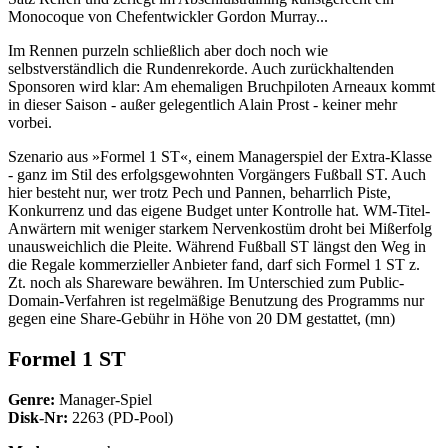
Monocoque von Chefentwickler Gordon Murray...
Im Rennen purzeln schließlich aber doch noch wie
selbstverständlich die Rundenrekorde. Auch zurückhaltenden
Sponsoren wird klar: Am ehemaligen Bruchpiloten Arneaux kommt
in dieser Saison - außer gelegentlich Alain Prost - keiner mehr
vorbei.
Szenario aus »Formel 1 ST«, einem Managerspiel der Extra-Klasse
- ganz im Stil des erfolgsgewohnten Vorgängers Fußball ST. Auch
hier besteht nur, wer trotz Pech und Pannen, beharrlich Piste,
Konkurrenz und das eigene Budget unter Kontrolle hat. WM-Titel-
Anwärtern mit weniger starkem Nervenkostüm droht bei Mißerfolg
unausweichlich die Pleite. Während Fußball ST längst den Weg in
die Regale kommerzieller Anbieter fand, darf sich Formel 1 ST z.
Zt. noch als Shareware bewähren. Im Unterschied zum Public-
Domain-Verfahren ist regelmäßige Benutzung des Programms nur
gegen eine Share-Gebühr in Höhe von 20 DM gestattet, (mn)
Formel 1 ST
Genre:
Manager-Spiel
Disk-Nr:
2263 (PD-Pool)