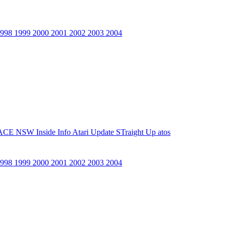
1998
1999
2000
2001
2002
2003
2004
ACE NSW Inside Info
Atari Update
STraight Up
atos
1998
1999
2000
2001
2002
2003
2004