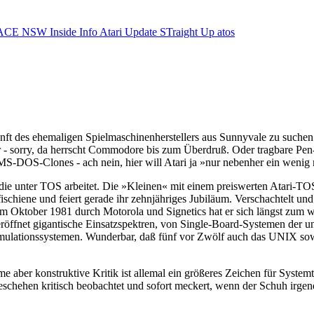
ACE NSW Inside Info
Atari Update
STraight Up
atos
kunft des ehemaligen Spielmaschinenherstellers aus Sunnyvale zu suchen
- sorry, da herrscht Commodore bis zum Überdruß. Oder tragbare Pen-
 MS-DOS-Clones - ach nein, hier will Atari ja »nur nebenher ein wenig
, die unter TOS arbeitet. Die »Kleinen« mit einem preiswerten Atari-
ischiene und feiert gerade ihr zehnjähriges Jubiläum. Verschachtelt und 
 Oktober 1981 durch Motorola und Signetics hat er sich längst zum wel
ffnet gigantische Einsatzspektren, von Single-Board-Systemen der unt
imulationssystemen. Wunderbar, daß fünf vor Zwölf auch das UNIX sowe
er konstruktive Kritik ist allemal ein größeres Zeichen für Systemtr
eschehen kritisch beobachtet und sofort meckert, wenn der Schuh irgen