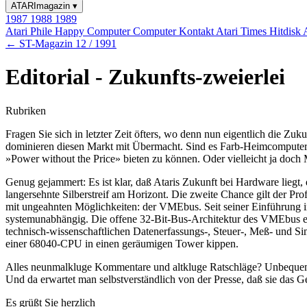
ATARImagazin
▾
1987
1988
1989
Atari Phile
Happy Computer
Computer Kontakt
Atari Times
Hitdisk
← ST-Magazin 12 / 1991
Editorial - Zukunfts-zweierlei
Rubriken
Fragen Sie sich in letzter Zeit öfters, wo denn nun eigentlich die Zu
dominieren diesen Markt mit Übermacht. Sind es Farb-Heimcomputer 
»Power without the Price» bieten zu können. Oder vielleicht ja doch
Genug gejammert: Es ist klar, daß Ataris Zukunft bei Hardware liegt
langersehnte Silberstreif am Horizont. Die zweite Chance gilt der Prof
mit ungeahnten Möglichkeiten: der VMEbus. Seit seiner Einführung im
systemunabhängig. Die offene 32-Bit-Bus-Architektur des VMEbus erö
technisch-wissenschaftlichen Datenerfassungs-, Steuer-, Meß- und S
einer 68040-CPU in einen geräumigen Tower kippen.
Alles neunmalkluge Kommentare und altkluge Ratschläge? Unbequeme ab
Und da erwartet man selbstverständlich von der Presse, daß sie das G
Es grüßt Sie herzlich