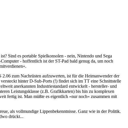
 ist? Sind es portable Spielkonsolen - nein, Nintendo und Sega
Computer - hoffentlich ist der ST-Pad bald genug da, um noch
 mitverdienen«.
TOS 2.06 zum Nachrüsten aufzuwerten, ist für die Heimanwender der
versteckt hinter D-Sub-Ports (!) findet sich im TT eine Schnittstelle
tweit anerkannten Industriestandard entwickelt - hersteller- und
eren Leistungsklasse (z.B. Grafikkarten) bis hin zu komplexen
it fertig ist. Man müßte es eigentlich »nur noch« zusammen mit
eue, als vollmundige Lippenbekenntnisse. Ganz wie in der Politik.
dwo drückt...